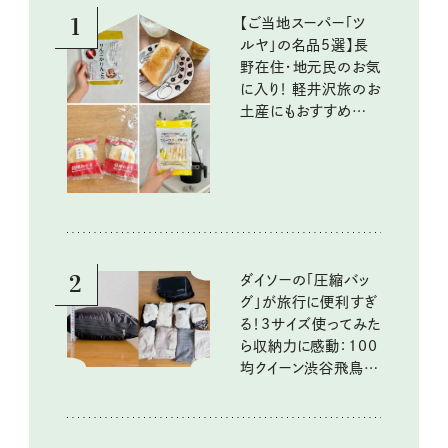
1
【ご当地スーパー「ツ
ルヤ」の名品5選】長
野在住・地元民のお気
に入り！ 軽井沢旅のお
土産にもおすすめのお
いしいもの
2
ダイソーの「圧縮バッ
グ」が旅行に便利すぎ
る！3サイズ使ってみた
ら収納力に感動：100
均クイーン渋谷飛鳥の
『本当にいいもの』第
10回③