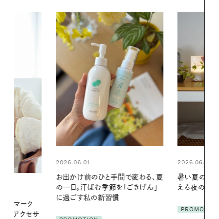
2026.06.01
2026.07.24
間で変わる、夏
暑い夏のナイトルーティン。私を整
夏の髪と心が
「ごきげん」
える夜の爽やかご褒美ケア
る【大人気の
1本で汗ばむ
PROMOTION