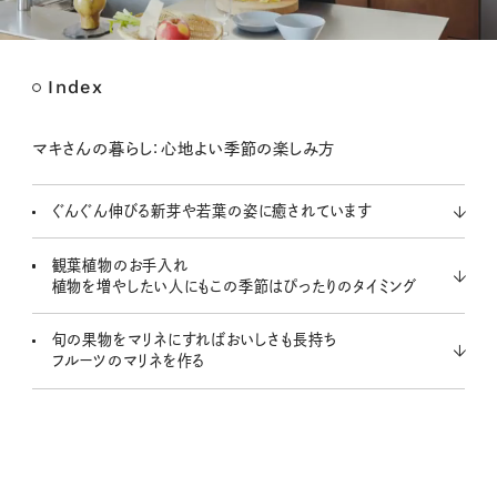
Index
M
u
t
マキさんの暮らし：心地よい季節の楽しみ方
e
ぐんぐん伸びる新芽や若葉の姿に癒されています
観葉植物のお手入れ
植物を増やしたい人にもこの季節はぴったりのタイミング
旬の果物をマリネにすればおいしさも長持ち
フルーツのマリネを作る