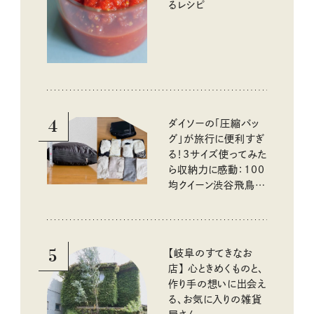
るレシピ
4
ダイソーの「圧縮バッ
グ」が旅行に便利すぎ
る！3サイズ使ってみた
ら収納力に感動：100
均クイーン渋谷飛鳥の
『本当にいいもの』第
10回③
5
【岐阜のすてきなお
店】 心ときめくものと、
作り手の想いに出会え
る、お気に入りの雑貨