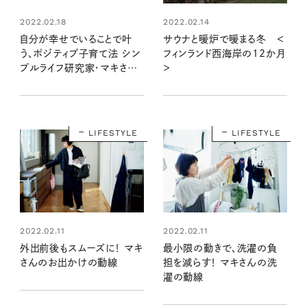
2022.02.18
2022.02.14
自分が幸せでいることで叶
サウナと暖炉で暖まる冬 ＜
う、ポジティブ子育て法 シン
フィンランド西海岸の12か月
プルライフ研究家・マキさん
＞
に聞く！
LIFESTYLE
LIFESTYLE
2022.02.11
2022.02.11
外出前後もスムーズに！ マキ
最小限の動きで、洗濯の負
さんのお出かけの動線
担を減らす！ マキさんの洗
濯の動線