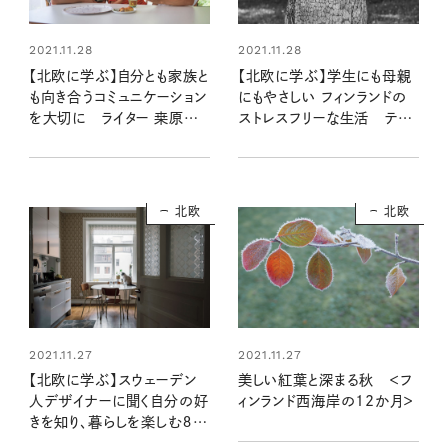
2021.11.28
2021.11.28
【北欧に学ぶ】自分とも家族と
【北欧に学ぶ】学生にも母親
も向き合うコミュニケーション
にもやさしい フィンランドの
を大切に ライター 桒原さ
ストレスフリーな生活 テキ
やかさん
スタイルデザイナー 星 佐和
子さん
北欧
北欧
2021.11.27
2021.11.27
【北欧に学ぶ】スウェーデン
美しい紅葉と深まる秋 ＜フ
人デザイナーに聞く自分の好
ィンランド西海岸の12か月＞
きを知り、暮らしを楽しむ８つ
のアイデア