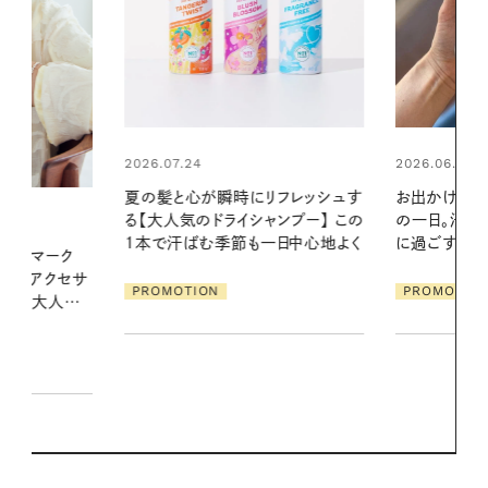
2026.06.01
2026.06.01
リフレッシュす
お出かけ前のひと手間で変わる、夏
真夏に向けて
ンプー】 この
の一日。汗ばむ季節を「ごきげん」
やりジェルと
一日中心地よく
に過ごす私の新習慣
地よくうるお
ア
PROMOTION
PROMOTIO