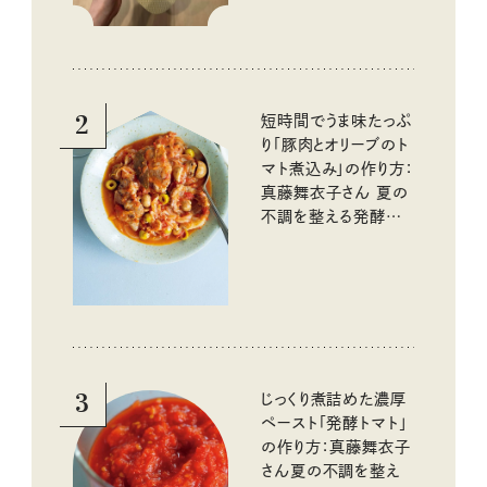
2
短時間でうま味たっぷ
り「豚肉とオリーブのト
マト煮込み」の作り方：
真藤舞衣子さん 夏の
不調を整える発酵レ
シピ
3
じっくり煮詰めた濃厚
ペースト「発酵トマト」
の作り方：真藤舞衣子
さん夏の不調を整え