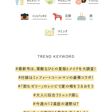
BEAUTY
HEALTH
FOOD
CULTURE
北欧
旅
コミック
TREND KEYWORD
#最新号は、素敵なひとの夏服とメイクを大調査！
#付録はミッフィー×コールマンの豪華コラボ！
#「飲むゼリー」のレシピで夏の喉をうるおそう
#大人に似合うリュック探し
#今週の12星座の運勢は？