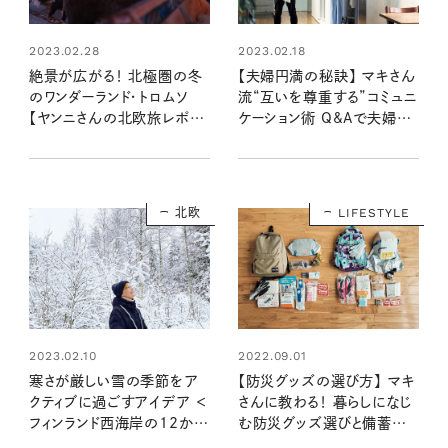
2023.02.28
2023.02.18
絶景が広がる！ 北極圏の冬
【夫婦円満の秘訣】 マキさん
のワンダーランド・トロムソ
流“互いを尊重する”コミュニ
【ヤンニさんの北欧旅レポー
ケーション術 Q&Aで夫婦の
ト１】
悩みにもお答え！
北欧
LIFESTYLE
2023.02.10
2022.09.01
寒さが厳しい雪の季節をア
【防災グッズの選び方】 マキ
クティブに過ごすアイデア ＜
さんに教わる！ 暮らしになじ
フィンランド西海岸の12か月
む防災グッズ選びと備蓄品
＞
アイデア