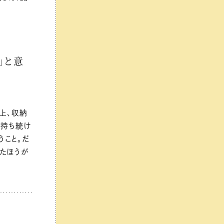
」と意
上、収納
を持ち続け
うこと。だ
たほうが