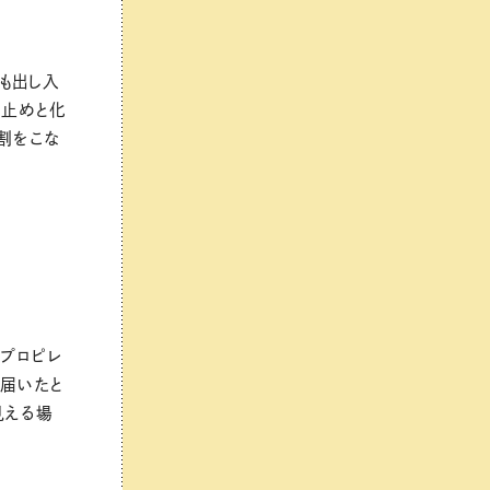
も出し入
け止めと化
割をこな
プロピレ
が届いたと
見える場