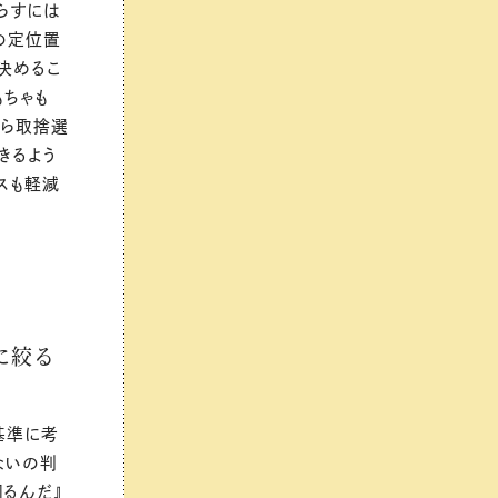
らすには
の定位置
決めるこ
もちゃも
から取捨選
きるよう
スも軽減
に絞る
基準に考
ないの判
るんだ』