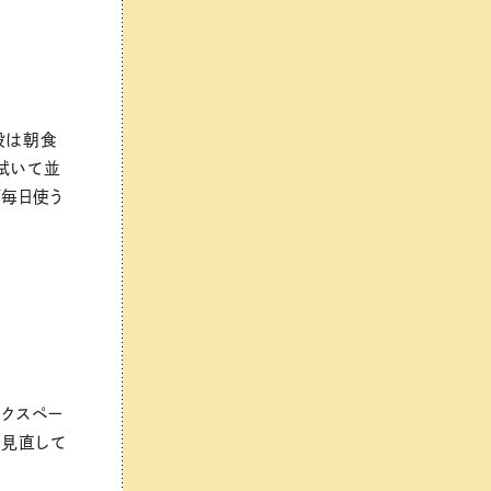
段は朝食
拭いて並
ぼ毎日使う
ークスペー
、見直して