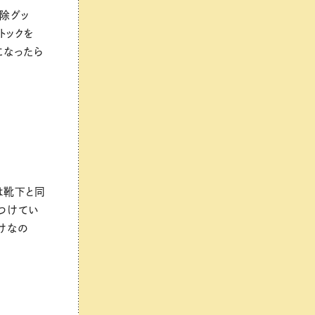
除グッ
トックを
になったら
は靴下と同
つけてい
けなの