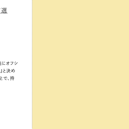
７選
奥にオフシ
』と決め
とで、持