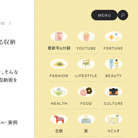
MENU
.10
る収納
最
新
号
&
付
録
Y
O
U
T
U
B
E
F
O
R
T
U
N
E
…。そんな
F
A
S
H
I
O
N
L
I
F
E
S
T
Y
L
E
B
E
A
U
T
Y
収納術を
H
E
A
L
T
H
F
O
O
D
C
U
L
T
U
R
E
ール・実例
北
欧
旅
コ
ミ
ッ
ク