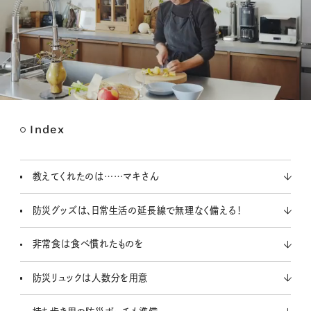
Index
M
u
t
教えてくれたのは……マキさん
e
防災グッズは、日常生活の延長線で無理なく備える！
非常食は食べ慣れたものを
防災リュックは人数分を用意