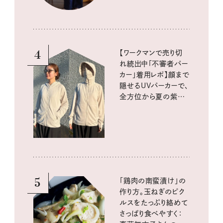
4
【ワークマンで売り切
れ続出中「不審者パー
カー」着用レポ】顔まで
隠せるUVパーカーで、
全方位から夏の紫外
線をブロック
5
「鶏肉の南蛮漬け」の
作り方。玉ねぎのピク
ルスをたっぷり絡めて
さっぱり食べやすく：