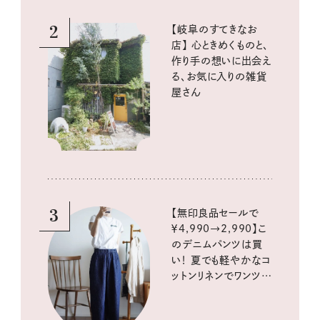
2
【岐阜のすてきなお
店】 心ときめくものと、
作り手の想いに出会え
る、お気に入りの雑貨
屋さん
3
【無印良品セールで
￥4,990→2,990】こ
のデニムパンツは買
い！ 夏でも軽やかなコ
ットンリネンでワンツー
コーデに大活躍！