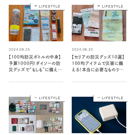
LIFESTYLE
LIFESTYLE
2024.08.25
2024.08.30
【100均防災ボトルの中身】
【セリアの防災グッズ10選】
予算1000円！ダイソーの防
100均アイテムで災害に備
災グッズで“もしも”に備える
える！本当に必要なものリス
携帯用セットを作ってみた：
ト：100均クイーン渋谷飛鳥
100均クイーン渋谷飛鳥の
の『本当にいいもの』第11回
『本当にいいもの』第11回①
②
LIFESTYLE
LIFESTYLE