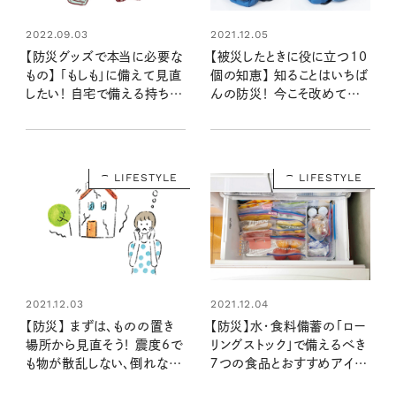
2022.09.03
2021.12.05
【防災グッズで本当に必要な
【被災したときに役に立つ10
もの】 「もしも」に備えて見直
個の知恵】 知ることはいちば
したい！ 自宅で備える持ち物
んの防災！ 今こそ改めて見
リスト
直してもしもに備えよう
LIFESTYLE
LIFESTYLE
2021.12.03
2021.12.04
【防災】 まずは、ものの置き
【防災】水・食料備蓄の「ロー
場所から見直そう！ 震度6で
リングストック」で備えるべき
も物が散乱しない、倒れな
７つの食品とおすすめアイテ
い“地震に強い家づくり”メソ
ム