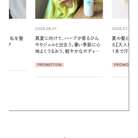
2026.07.24
2026.06.01
ブが香るひん
夏の髪と心が瞬時にリフレッシュす
お出かけ前の
暑い季節に心
る【大人気のドライシャンプー】 この
の一日。汗ば
かなボディケ
1本で汗ばむ季節も一日中心地よく
に過ごす私
PROMOTION
PROMOTIO