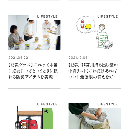
ッド5選
LIFESTYLE
LIFESTYLE
2021.04.22
2021.12.04
【防災グッズ】 これって本当
【防災・非常用持ち出し袋の
に必要？ いざというときに頼
中身リスト】これだけあれば
れる防災アイテムを実際に
いい！ 最低限の備えを知る
使ってみた！
ことから始めよう
LIFESTYLE
LIFESTYLE