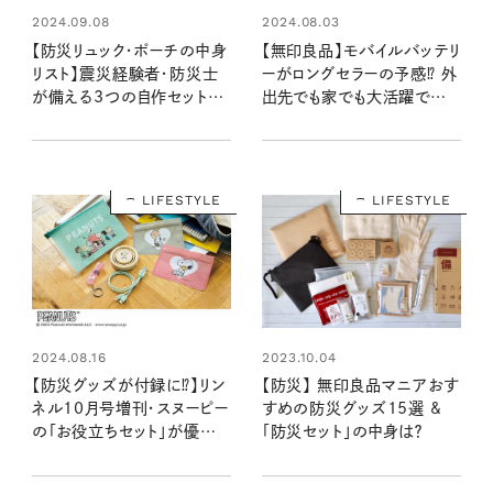
2024.09.08
2024.08.03
【防災リュック・ポーチの中身
【無印良品】モバイルバッテリ
リスト】震災経験者・防災士
ーがロングセラーの予感⁉ 外
が備える3つの自作セット。
出先でも家でも大活躍で
本当に必要なものをそろえて
10000mAhは防災にも
いざというときの味方に
LIFESTYLE
LIFESTYLE
2023.10.04
2024.08.16
【防災】 無印良品マニアおす
【防災グッズが付録に⁉】リン
すめの防災グッズ15選 &
ネル10月号増刊・スヌーピー
「防災セット」の中身は？
の「お役立ちセット」が優秀！
普段から使える便利アイテ
ム５点の中身をレポ