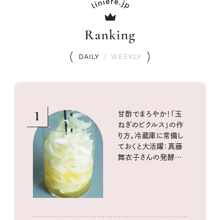
Ranking
DAILY
/
WEEKLY
1
甘酢でまろやか！「玉
ねぎのピクルス」の作
り方。冷蔵庫に常備し
ておくと大活躍：真藤
舞衣子さんの発酵と
酸味の仕込みごはん