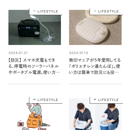
LIFESTYLE
LIFESTYLE
2024.01.21
2024.01.13
【防災】 スマホ充電もでき
無印マニアが5年愛用してる
る、停電時のソーラーパネル
「ポリエチレン湯たんぽ」。使
やポータブル電源。使い方を
い方は簡単で防災にも役立
確認してもしものときに備え
つ！
よう！
LIFESTYLE
LIFESTYLE