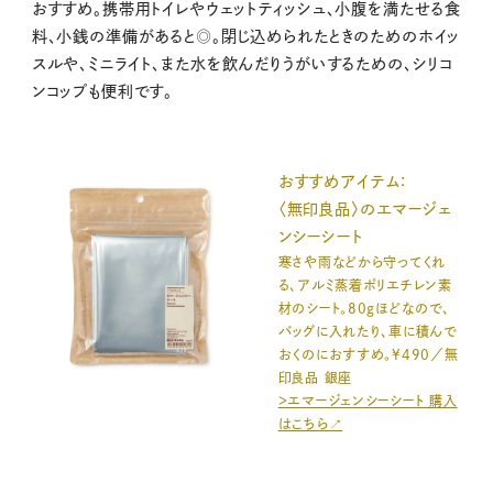
おすすめ。携帯用トイレやウェットティッシュ、小腹を満たせる食
料、小銭の準備があると◎。閉じ込められたときのためのホイッ
スルや、ミニライト、また水を飲んだりうがいするための、シリコ
ンコップも便利です。
おすすめアイテム：
〈無印良品〉のエマージェ
ンシーシート
寒さや雨などから守ってくれ
る、アルミ蒸着ポリエチレン素
材のシート。80gほどなので、
バッグに入れたり、車に積んで
おくのにおすすめ。¥490／無
印良品 銀座
＞エマージェンシーシート 購入
はこちら↗