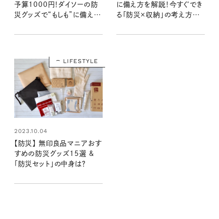
予算1000円！ダイソーの防
に備え方を解説！今すぐでき
災グッズで“もしも”に備える
る「防災×収納」の考え方を
携帯用セットを作ってみた：
取り入れて、普段から暮らし
100均クイーン渋谷飛鳥の
やすい家に
『本当にいいもの』第11回①
LIFESTYLE
2023.10.04
【防災】 無印良品マニアおす
すめの防災グッズ15選 &
「防災セット」の中身は？