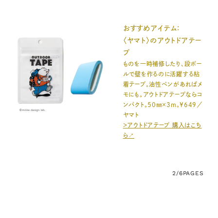
おすすめアイテム：
〈ヤマト〉のアウトドアテー
プ
ものを一時補修したり、段ボー
ルで壁を作るのに活躍する粘
着テープ。油性ペンがあればメ
モにも。アウトドアテープならコ
ンパクト。50㎜×3m。¥649／
ヤマト
＞アウトドアテープ 購入はこち
ら↗
2/6
PAGES