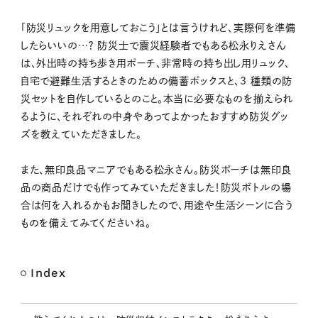
M
「防災リュックを用意しておこう」とは言うけれど、実際何を準備
u
したらいいの…？ 防災士で震災経験者でもある松永りえさん
t
は、外出時の持ち歩き用ポーチ、非常時の持ち出し用リュック、
e
自宅で避難生活するときのための備蓄ボックスと、3 種類の防
災セットを自作しているとのこと。本当に必要なものを揃えられ
るように、それぞれの中身やあってよかったおすすめ防災グッ
ズを教えていただきました。
また、無印良品マニアでもある松永さん。防災ポーチは無印良
品の商品だけでも作ってみていただきました！防災ボトルの場
合は何を入れるかもお聞きしたので、用途や生活シーンに合う
ものを備えてみてくださいね。
Index