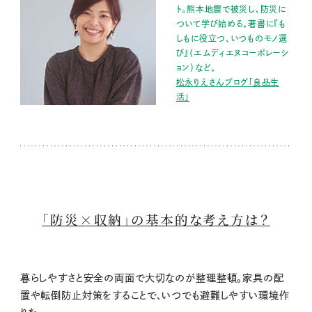
ト。熊本地震で被災し、防災に
ついて学び始める。著書に『も
しもに役立つ、いつものモノ選
び』（エムディエヌコーポレーシ
ョン）など。
松永りえさんブログ「良品生
活」
「防災×収納」の基本的な考え方は？
暮らしやすさと安全の両面で大切なのが整理整頓。家具の配
置や転倒防止対策をすることで、いつでも避難しやすい環境作