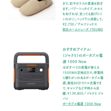
きで、釘やガラスの貫通を防ぎ
ます。バブーシュタイプ、かかと
をあげれば、走っても脱げにく
いのが◎。ベッド下に用意して。
¥2,750／アルファックス
防災ルームシューズ ITSUMO
おすすめアイテム：
〈ジャクリ〉のポータブル電
源 1000 New
ほぼすべての家電が使える
1500Wの定格出力で、停電時
に頼りがいのあるポータブル電
源。最短60分でフル充電でき
て、キャンプなど平時から活
躍。¥139,800／ジャクリ ジャ
パン
ポータブル電源 1000 New