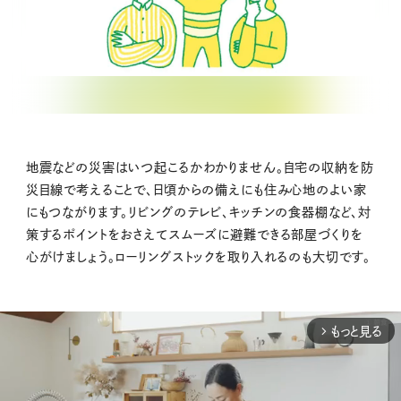
地震などの災害はいつ起こるかわかりません。自宅の収納を防
災目線で考えることで、日頃からの備えにも住み心地のよい家
にもつながります。リビングのテレビ、キッチンの食器棚など、対
策するポイントをおさえてスムーズに避難できる部屋づくりを
心がけましょう。ローリングストックを取り入れるのも大切です。
もっと見る
arrow_forward_ios