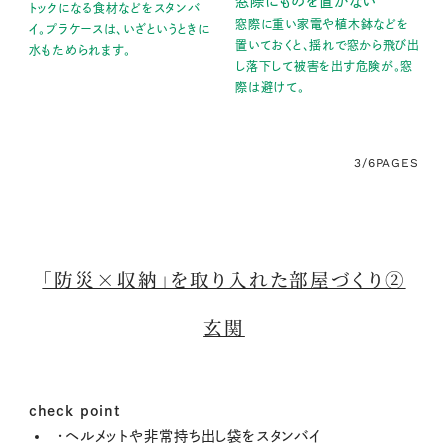
窓際にものを置かない
トックになる食材などをスタンバ
窓際に重い家電や植木鉢などを
イ。プラケースは、いざというときに
置いておくと、揺れで窓から飛び出
水もためられます。
し落下して被害を出す危険が。窓
際は避けて。
3/6
PAGES
「防災×収納」を取り入れた部屋づくり②
玄関
check point
・ヘルメットや非常持ち出し袋をスタンバイ