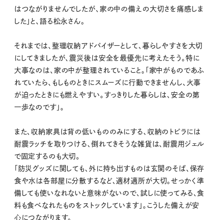
はつながりませんでしたが、家の中の備えの大切さを痛感しま
した」と、語る松永さん。
それまでは、整理収納アドバイザーとして、暮らしやすさを大切
にしてきましたが、震災後は安全を最優先に考えたそう。特に
大事なのは、家の中が整理されていること。「家中がものであふ
れていたら、もしものときにスムーズに行動できませんし、火事
が迫ったときにも燃えやすい。すっきりした暮らしは、安全の第
一歩なのです」。
また、収納家具は背の低いもののみにする、収納のトビラには
耐震ラッチを取りつける、倒れてきそうな雑貨は、耐震用ジェル
で固定するのも大切。
「防災グッズに関しても、外に持ち出すものは玄関のそば、保存
食や水は各部屋に分散するなど、適材適所が大切。せっかく準
備しても使いなれないと意味がないので、試しに使ってみる、食
料も食べなれたものをストックしています」。こうした備えが安
心につながります。