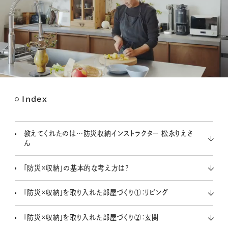
Index
M
u
t
教えてくれたのは…防災収納インストラクター 松永りえさ
e
ん
「防災×収納」の基本的な考え方は？
「防災×収納」を取り入れた部屋づくり①：リビング
「防災×収納」を取り入れた部屋づくり②：玄関