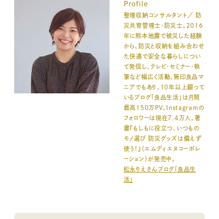
Profile
整理収納コンサルタント／ 防
災共育管理士・防災士。2016
年に熊本地震で被災した経験
から、防災と収納を組み合わせ
た快適で安全な暮らしについ
て発信し、テレビ・セミナー・執
筆など幅広く活動。無印良品マ
ニアでもあり、10年以上綴って
いるブログ「良品生活」は月間
最高150万PV、Instagramの
フォロワーは現在7.4万人。著
書『もしもに役立つ、いつもの
モノ選び 防災グッズは備えず
使う！』（エムディエヌコーポレ
ーション）が発売中。
松永りえさんブログ「良品生
活」