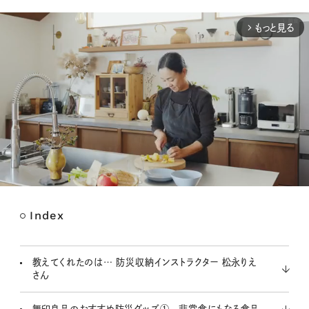
もっと見る
arrow_forward_ios
Index
M
u
t
教えてくれたのは… 防災収納インストラクター 松永りえ
e
さん
無印良品のおすすめ防災グッズ① 非常食にもなる食品