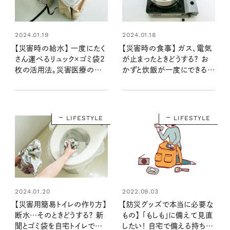
2024.01.19
2024.01.18
【災害時の給水】 一度にたく
【災害時の食事】 ガス、電気
さん運べるリュック×ゴミ袋2
が止まったときどうする？ お
枚の活用法。災害医療のプ
かずと炊飯が一度にできるポ
ロに聞く、体に負担が少ない
リ袋調理法を知っておこう！
水くみ
LIFESTYLE
LIFESTYLE
2024.01.20
2022.09.03
【災害用簡易トイレの作り方】
【防災グッズで本当に必要な
断水…そのときどうする？ 新
もの】 「もしも」に備えて見直
聞とゴミ袋を自宅トイレでこう
したい！ 自宅で備える持ち物