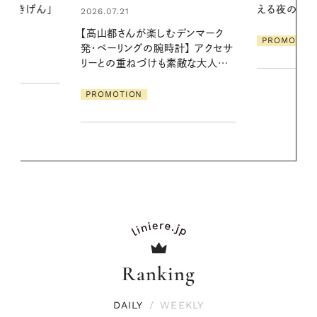
える夜の爽やかご褒美ケア
る【大人気の
1本で汗ばむ
デンマーク
PROMOTION
クセサ
PROMOTIO
素敵な大人の
Ranking
DAILY
/
WEEKLY