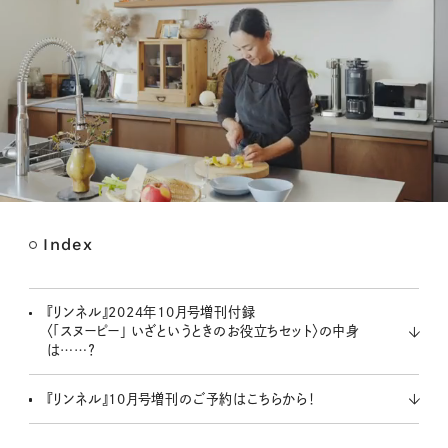
Index
M
u
t
『リンネル』2024年10月号増刊付録
e
〈「スヌーピー」 いざというときのお役立ちセット〉の中身
は……？
『リンネル』10月号増刊のご予約はこちらから！