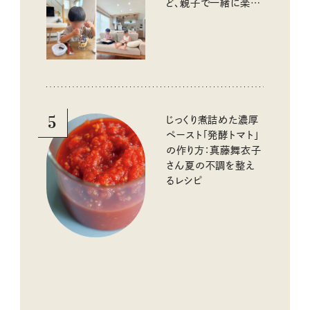
ど、親子で一緒に楽し
める工夫
5
じっくり煮詰めた濃厚
ペースト「発酵トマト」
の作り方：真藤舞衣子
さん夏の不調を整え
るレシピ