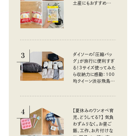
土産にもおすすめのお
いしいもの
3
ダイソーの「圧縮バッ
グ」が旅行に便利すぎ
る！3サイズ使ってみた
ら収納力に感動：100
均クイーン渋谷飛鳥の
『本当にいいもの』第
10回③
4
【夏休みのワンオペ育
児、どうしてる？】 気負
わずムリなく。お昼ご
飯、工作、お片付けな