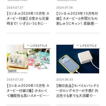
2024.07.27
2024.07.26
【リンネル2024年10月号 ス
【リンネル2024年10月号付
ヌーピー付録】 日常から災害
録】 スヌーピーと仲間たちの
時まで！ いざというときに便
刺しゅうにキュン！ 高級感溢
利すぎる5点セット（8/20発
れるレザー調ポーチ（8/20
売リンネル2024年10月号
発売リンネル2024年10月
増刊）
号）
LIFESTYLE
LIFESTYLE
2024.07.25
2024.08.03
【リンネル2024年10月号 ス
【無印良品】モバイルバッテリ
ヌーピー付録2種】 かわいく
ーがロングセラーの予感⁉ 外
て機能性も高いスヌーピーデ
出先でも家でも大活躍で
ザインアイテムが登場！ 毎日
10000mAhは防災にも
持ち歩きたい2アイテムの魅