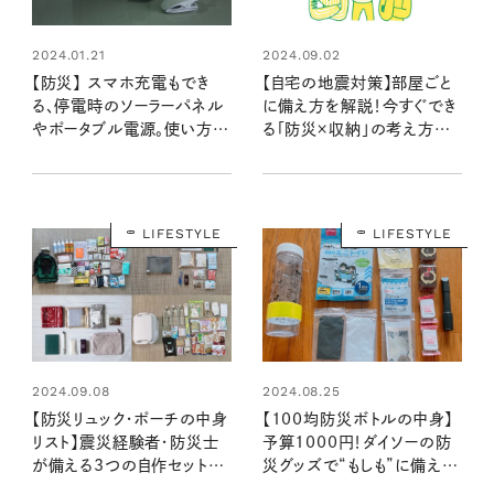
2024.01.21
2024.09.02
【防災】 スマホ充電もでき
【自宅の地震対策】部屋ごと
る、停電時のソーラーパネル
に備え方を解説！今すぐでき
やポータブル電源。使い方を
る「防災×収納」の考え方を
確認してもしものときに備え
取り入れて、普段から暮らし
よう！
やすい家に
LIFESTYLE
LIFESTYLE
2024.09.08
2024.08.25
【防災リュック・ポーチの中身
【100均防災ボトルの中身】
リスト】震災経験者・防災士
予算1000円！ダイソーの防
が備える3つの自作セット。
災グッズで“もしも”に備える
本当に必要なものをそろえて
携帯用セットを作ってみた：