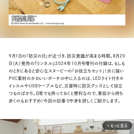
9月1日の「防災の日」が近づき、防災意識が高まる時期。8月20
日（火）発売の『リンネル』2024年10月号増刊の付録は、もしも
のときにあると安心なスヌーピーの「お役立ちセット」！水に強い
PVC素材のかわいいポーチの中に入るのは、LEDライト付きホ
イッスルやUSBケーブルなど、災害時に防災グッズとして役立
つものばかり。日常でも持っておくと便利なので、普段から持ち
歩くのもおすすめ！今回の記事で中身を詳しくご紹介します。
もっと見る
arrow_forward_ios