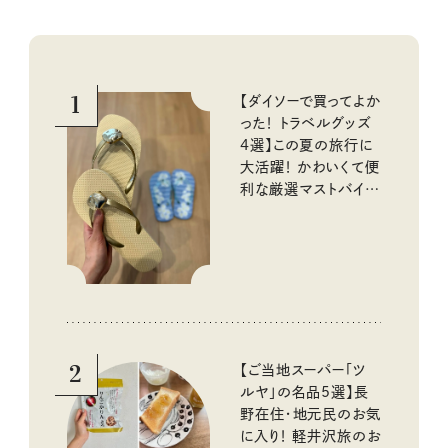
1
【ダイソーで買ってよか
った！ トラベルグッズ
4選】この夏の旅行に
大活躍！ かわいくて便
利な厳選マストバイア
イテム
2
【ご当地スーパー「ツ
ルヤ」の名品5選】長
野在住・地元民のお気
に入り！ 軽井沢旅のお