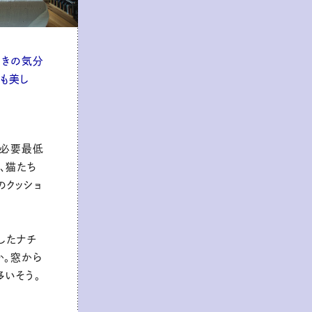
ときの気分
ンも美し
ど必要最低
、猫たち
のクッショ
したナチ
か。窓から
多いそう。