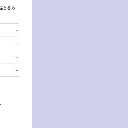
猫と暮ら
e