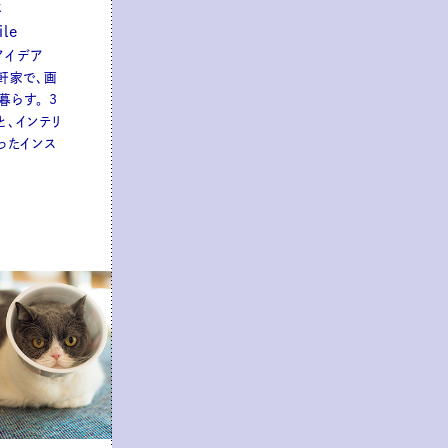
た
le
アイデア
一軒家で、画
暮らす。 3
と、インテリ
ったインス