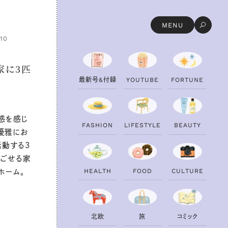
MENU
.10
家に3匹
最
新
号
&
付
録
Y
O
U
T
U
B
E
F
O
R
T
U
N
E
感を感じ
F
A
S
H
I
O
N
L
I
F
E
S
T
Y
L
E
B
E
A
U
T
Y
優雅にお
活動する3
過ごせる家
H
E
A
L
T
H
F
O
O
D
C
U
L
T
U
R
E
ホーム。
北
欧
旅
コ
ミ
ッ
ク