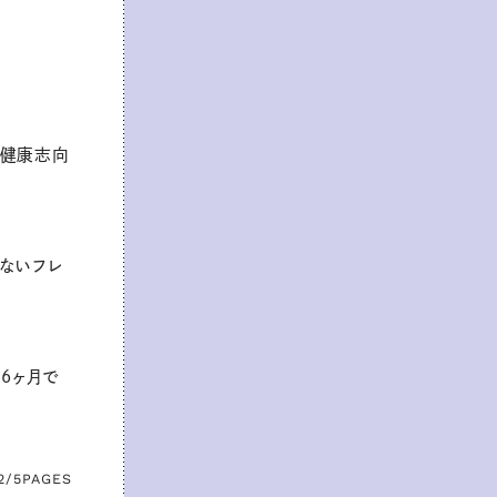
な健康志向
ないフレ
6ヶ月で
2/5
PAGES