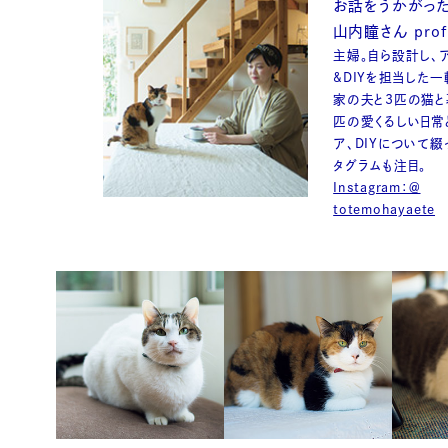
お話をうかがっ
山内瞳さん profi
主婦。自ら設計し、
&DIYを担当した
家の夫と3匹の猫と
匹の愛くるしい日常
ア、DIYについて綴
タグラムも注目。
Instagram：＠
totemohayaete