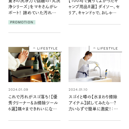
驚きの洗浄力で話題の「丸洗
【100均で買ってよかったキ
浄シリーズ」をマキさんがレ
ャンプ用品8選】 ダイソー、セ
ポート！ 諦めていた汚れがす
リア、キャンドゥで、おしゃれキ
っきり落ちて時産掃除に！
ャンパー圷みほさんが選んだ
PROMOTION
おすすめは？
LIFESTYLE
LIFESTYLE
2024.01.09
2024.01.10
これで汚れがスゴ落ち！【優
スゴイと噂の【水まわり掃除
秀クリーナー＆お掃除ツール
アイテム】試してみたら…？
6選】隅々まできれいになる目
力いらずで簡単に激変！：暮
利きの愛用品：暮らしの道具
らしの道具大賞2023
大賞2023