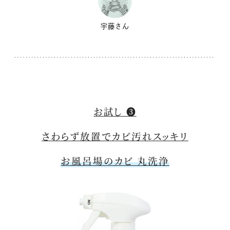
宇藤さん
お試し ❸
さわらず放置でカビ汚れスッキリ
お風呂場のカビ 丸洗浄