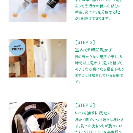
をシミや汚れの付いた部分に
塗布。次にシミを分解する「2
剤」を続けて塗ります。
【STEP 2】
室内で8時間乾かす
日の当たらない場所で干し、8
時間以上乾かす。乾くと輪ジミ
のような状態になる場合があり
ますが、分解されている証拠で
す。
【STEP 3】
いつも通りに洗たく
洗たく機でいつも通りに洗いま
す。洗った後もシミが残ってい
たら、STEP 1～3を再度繰り