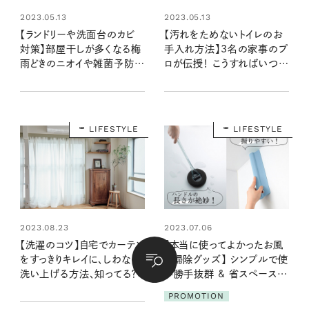
2023.05.13
2023.05.13
【ランドリーや洗面台のカビ
【汚れをためないトイレのお
対策】部屋干しが多くなる梅
手入れ方法】3名の家事のプ
雨どきのニオイや雑菌予防の
ロが伝授！ こうすればいつも
コツは？
ピカピカ
LIFESTYLE
LIFESTYLE
2023.08.23
2023.07.06
【洗濯のコツ】自宅でカーテン
【本当に使ってよかったお風
をすっきりキレイに、しわなく
呂掃除グッズ】 シンプルで使
洗い上げる方法、知ってる？
い勝手抜群 & 省スペースな
2アイテム
PROMOTION