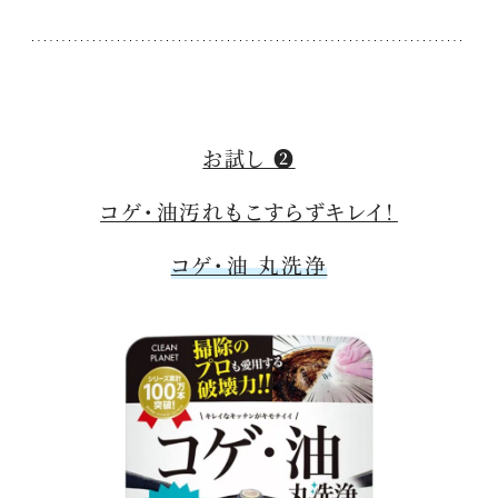
お試し ❷
コゲ・油汚れもこすらずキレイ！
コゲ・油 丸洗浄