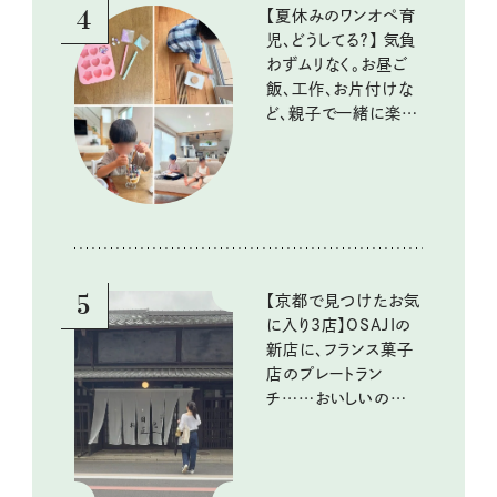
4
【夏休みのワンオペ育
児、どうしてる？】 気負
わずムリなく。お昼ご
飯、工作、お片付けな
ど、親子で一緒に楽し
める工夫
5
【京都で見つけたお気
に入り3店】OSAJIの
新店に、フランス菓子
店のプレートラン
チ……おいしいのんび
り街歩き。