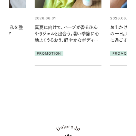
2026.06.01
ブが香るひん
お出かけ前のひと手間で変わる、夏
暑い季節に心
の一日。汗ばむ季節を「ごきげん」
2026.07.21
かなボディケ
に過ごす私の新習慣
【高山都さん
発・ベーリングの
PROMOTION
リーとの重ね
夏スタイル３
PROMOTIO