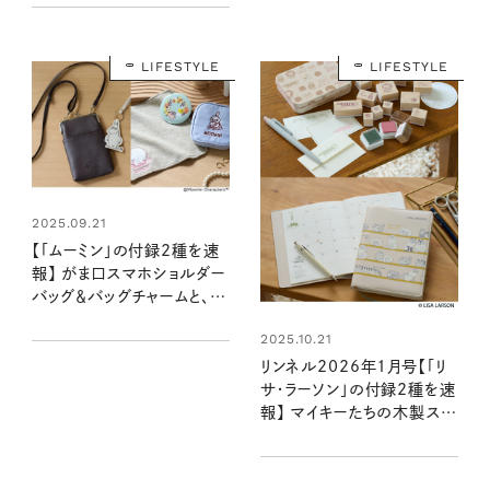
♡（11/19発売リンネル
2026年1月号・1月号増刊）
LIFESTYLE
LIFESTYLE
2025.09.21
【「ムーミン」の付録2種を速
報】 がま口スマホショルダー
バッグ＆バッグチャームと、豪
華おでかけ3点セットがかわ
2025.10.21
いい！（10/20発売リンネル
2025年12月号・12月号増
リンネル2026年1月号【「リ
刊）
サ・ラーソン」の付録2種を速
報】 マイキーたちの木製スタ
ンプと、11月始まりの手帳
（11/19発売リンネル2026
年1月号・1月号増刊）