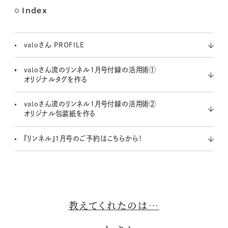
Index
M
u
t
valoさん PROFILE
e
valoさん流のリンネル1月号付録の活用術①
オリジナルタグを作る
valoさん流のリンネル1月号付録の活用術②
オリジナル包装紙を作る
『リンネル』1月号のご予約はこちらから！
教えてくれたのは…