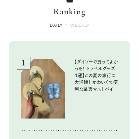
Ranking
DAILY
/
WEEKLY
1
【ダイソーで買ってよか
った！ トラベルグッズ
4選】この夏の旅行に
大活躍！ かわいくて便
利な厳選マストバイア
イテム