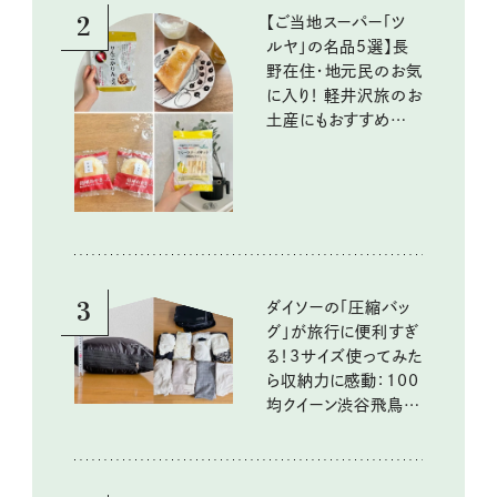
2
【ご当地スーパー「ツ
ルヤ」の名品5選】長
野在住・地元民のお気
に入り！ 軽井沢旅のお
土産にもおすすめのお
いしいもの
3
ダイソーの「圧縮バッ
グ」が旅行に便利すぎ
る！3サイズ使ってみた
ら収納力に感動：100
均クイーン渋谷飛鳥の
『本当にいいもの』第
10回③