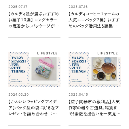
2025.07.17
2025.07.16
【カルディ通が選ぶおすすめ
【カルディコーヒーファームの
お菓子10選】 ロングセラー
人気エコバッグ7種】 おすす
の定番から、パッケージがか
めのバッグ活用法＆編集部
わいい輸入菓子まで！ 長年
注目アイテムをまとめて公
通う、valoさんのお気に入り
開！
は？
LIFESTYLE
LIFESTYLE
2024.03.20
2025.04.15
【かわいいラッピングアイデ
【益子陶器市の戦利品】人気
ア】バッグ型の袋に好きなプ
作家の器や古道具、雑貨ま
レゼントを詰め合わせ！：
で！素敵な出合いを一気見
valoさんのかわいいもの探
せ！：valoさんのかわいいも
し #08
の探し #34