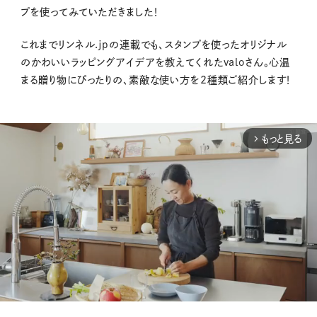
プを使ってみていただきました！
これまでリンネル.jpの連載でも、スタンプを使ったオリジナル
のかわいいラッピングアイデアを教えてくれたvaloさん。心温
まる贈り物にぴったりの、素敵な使い方を2種類ご紹介します！
もっと見る
arrow_forward_ios