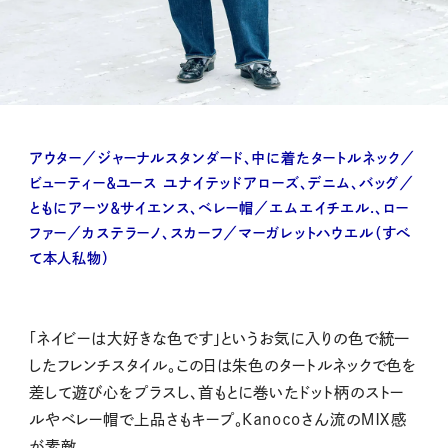
アウター／ジャーナルスタンダード、中に着たタートルネック／
ビューティー＆ユース ユナイテッドアローズ、デニム、バッグ／
ともにアーツ＆サイエンス、ベレー帽／エムエイチエル.、ロー
ファー／カステラーノ、スカーフ／マーガレットハウエル（すべ
て本人私物）
「ネイビーは大好きな色です」というお気に入りの色で統一
したフレンチスタイル。この日は朱色のタートルネックで色を
差して遊び心をプラスし、首もとに巻いたドット柄のストー
ルやベレー帽で上品さもキープ。Kａｎｏｃｏさん流のＭＩＸ感
が素敵。