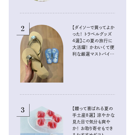
2
【ダイソーで買ってよか
った！ トラベルグッズ
4選】この夏の旅行に
大活躍！ かわいくて便
利な厳選マストバイア
イテム
3
【贈って喜ばれる夏の
手土産８選】 涼やかな
見た目で気分も爽や
か！ お取り寄せもでき