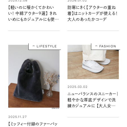
2025.12.08
2026.01.02
【軽いのに暖かくてかわい
防寒にきく【アウターの重ね
い！ 中綿アウター9選】 きれ
着】はニットカーデが使える！
いめにもカジュアルにも使え
大人のあったかコーデ
る存在感のある一着
LIFESTYLE
FASHION
2025.03.02
ニューバランスのスニーカー｜
軽やかな厚底デザインで洗
練カジュアルに 【大人女子
の足もとおしゃれ】
2025.11.27
【ミッフィー付録のファーバッ