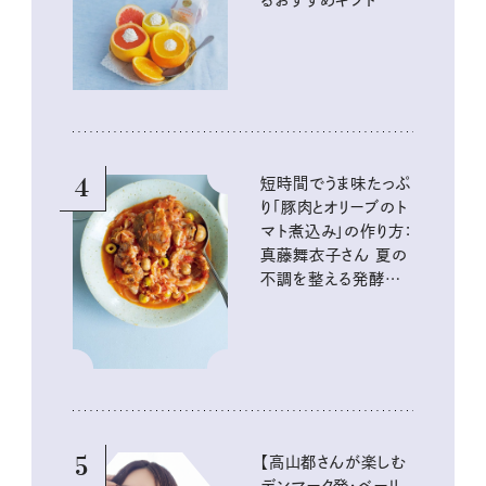
るおすすめギフト
4
短時間でうま味たっぷ
り「豚肉とオリーブのト
マト煮込み」の作り方：
真藤舞衣子さん 夏の
不調を整える発酵レ
シピ
5
【高山都さんが楽しむ
デンマーク発・ベーリ