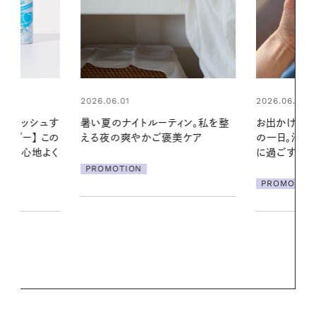
2026.06.01
ィン。私を整
お出かけ前のひと手間で変わる、夏
美ケア
の一日。汗ばむ季節を「ごきげん」
2026.07.21
に過ごす私の新習慣
【高山都さん
発・ベーリングの
PROMOTION
リーとの重ね
夏スタイル３
PROMOTIO