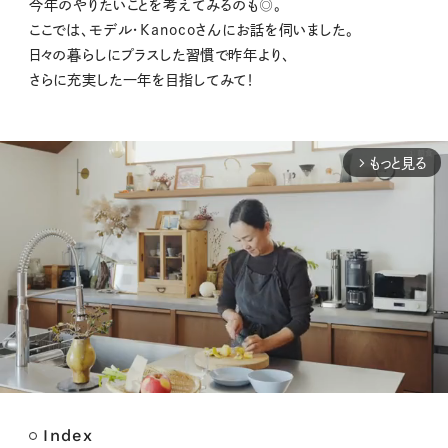
今年のやりたいことを考えてみるのも◎。
ここでは、モデル・Kanocoさんにお話を伺いました。
日々の暮らしにプラスした習慣で昨年より、
さらに充実した一年を目指してみて！
もっと見る
arrow_forward_ios
Index
M