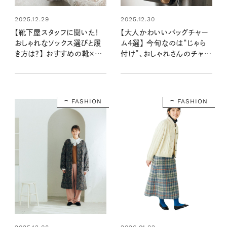
2025.12.29
2025.12.30
【靴下屋スタッフに聞いた！
【大人かわいいバッグチャー
おしゃれなソックス選びと履
ム4選】 今旬なのは“じゃら
き方は？】 おすすめの靴×靴
付け”、おしゃれさんのチャー
下の組み合わせ7選
ムアレンジ方法とは？
FASHION
FASHION