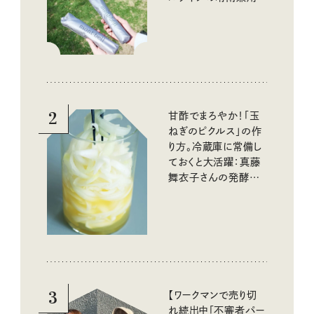
と軽すぎる長傘もチェ
ック
2
甘酢でまろやか！「玉
ねぎのピクルス」の作
り方。冷蔵庫に常備し
ておくと大活躍：真藤
舞衣子さんの発酵と
酸味の仕込みごはん
3
【ワークマンで売り切
れ続出中「不審者パー