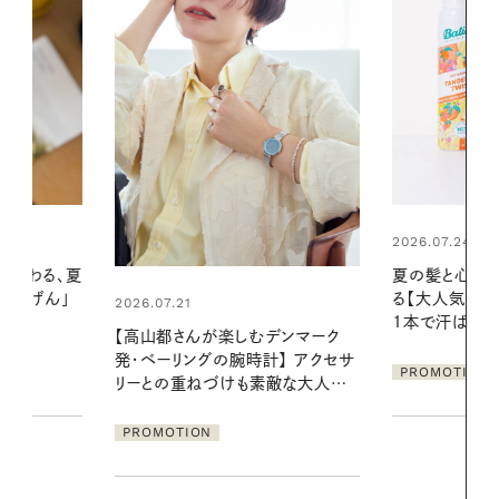
2026.07.24
2026.06.01
夏の髪と心が瞬時にリフレッシュす
暑い夏のナイ
る【大人気のドライシャンプー】 この
える夜の爽
1本で汗ばむ季節も一日中心地よく
デンマーク
PROMOTIO
クセサ
PROMOTION
素敵な大人の