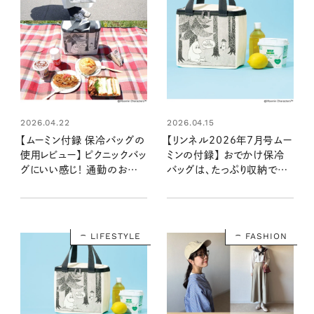
購入はこちら
購入はこちら
CLOSE
2026.04.22
2026.04.15
【ムーミン付録 保冷バッグの
【リンネル2026年7月号ムー
使用レビュー】 ピクニックバッ
ミンの付録】 おでかけ保冷
グにいい感じ！ 通勤のお弁
バッグは、たっぷり収納でき
当にスーパーのお買い物…
て超優秀◎：5/20発売リン
いろいろ使えます！
ネル2026年7月号
LIFESTYLE
FASHION