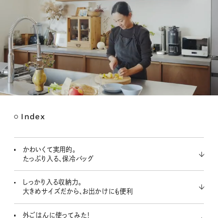
Index
M
u
t
かわいくて実用的。
e
たっぷり入る、保冷バッグ
しっかり入る収納力。
大きめサイズだから、お出かけにも便利
外ごはんに使ってみた！