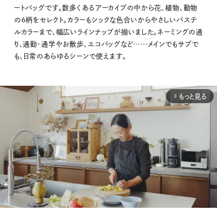
ートバッグです。数多くあるアーカイブの中から花、植物、動物
の
6
柄をセレクト。カラーもシックな色合いからやさしいパステ
ルカラーまで、幅広いラインナップが揃いました。ネーミングの通
り、通勤・通学やお散歩、エコバッグなど
……
メインでもサブで
も、日常のあらゆるシーンで使えます。
もっと見る
arrow_forward_ios