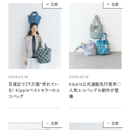
北欧
北欧
2026.03.16
2026.03.16
百貨店で29万個*売れてい
kippis公式通販先行発売♡
る！ kippisベストセラーのエ
人気エコバッグの新作が登
コバッグ
場
北欧
北欧