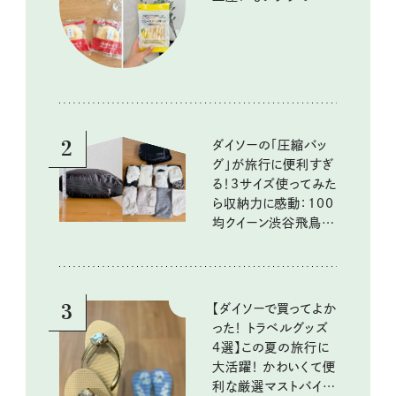
いしいもの
2
ダイソーの「圧縮バッ
グ」が旅行に便利すぎ
る！3サイズ使ってみた
ら収納力に感動：100
均クイーン渋谷飛鳥の
『本当にいいもの』第
10回③
3
【ダイソーで買ってよか
った！ トラベルグッズ
4選】この夏の旅行に
大活躍！ かわいくて便
利な厳選マストバイア