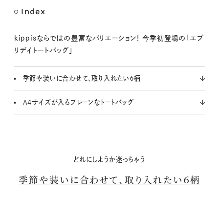
Index
M
u
t
kippisならではの豊富なバリエーション！ 今季初登場の「エブ
e
リデイトートバッグ」
季節や装いに合わせて、取り入れたい６柄
A4サイズが入るプレーンなトートバッグ
どれにしようか迷っちゃう
季節や装いに合わせて、取り入れたい６柄