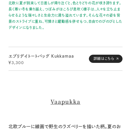
北欧に夏が到来して日差しが降り注ぐと、色とりどりの花が咲き誇ります。
長く寒い冬を乗り越え、つぼみがほころび息吹く様子は、人々を立ち止ま
らせるような瑞々しさと生命力に満ち溢れています。そんな花々の姿を背
景のストライプに重ね、可憐さと躍動感を併せもつ、自由でのびのびとした
デザインになりました。
エブリデイトートバッグ Kukkamaa
詳細はこちら
￥3,300
Vaapukka
北欧ブルーに線画で野生のラズベリーを描いた柄。夏のお