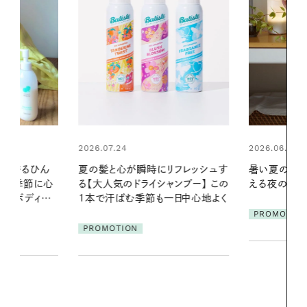
2026.06.01
2026.06.01
リフレッシュす
暑い夏のナイトルーティン。私を整
お出かけ前の
ンプー】 この
える夜の爽やかご褒美ケア
の一日。汗ば
一日中心地よく
に過ごす私
PROMOTION
PROMOTIO