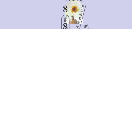
8
見
つ
め
る
花ごよみ
先
8
は
明
日
Sat
と
憧
れ