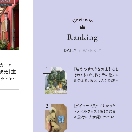
Ranking
DAILY
/
WEEKLY
カーメ
1
【岐阜のすてきなお店】 心と
観光｜童
きめくものと、作り手の想いに
ット５選】
出会える、お気に入りの雑貨
ルメから
屋さん
喫
2
【ダイソーで買ってよかった！
トラベルグッズ4選】この夏
の旅行に大活躍！ かわいく
て便利な厳選マストバイア
イテム