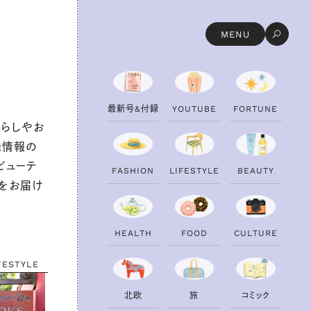
MENU
最
新
号
&
付
録
Y
O
U
T
U
B
E
F
O
R
T
U
N
E
暮らしやお
録情報の
ビューテ
F
A
S
H
I
O
N
L
I
F
E
S
T
Y
L
E
B
E
A
U
T
Y
トをお届け
H
E
A
L
T
H
F
O
O
D
C
U
L
T
U
R
E
FESTYLE
北
欧
旅
コ
ミ
ッ
ク