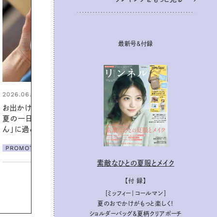
最新号＆付録
2026.07.24
夏の髪と心が瞬時にリフレッシュ
する【大人気のドライシャンプー】
この1本で汗ばむ季節も一日中心
地よく
PROMOTION
素敵なひとの夏服とメイク
【付 録】
［ミッフィー｜コールマン］
夏のおでかけがもっと楽しく！
ショルダーバッグ&夏柄クリアポーチ