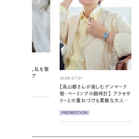
2026.06.01
お出かけ前のひと手間で変わる、
夏の一日。汗ばむ季節を「ごきげ
1
ん」に過ごす私の新習慣
さんが楽しむデンマーク
グの腕時計】 アクセサ
PROMOTION
重ねづけも素敵な大人の
ル３選
ION