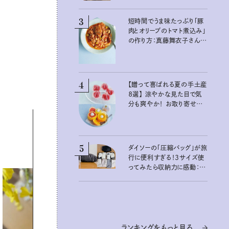
3
短時間でうま味たっぷり「豚
肉とオリーブのトマト煮込み」
の作り方：真藤舞衣子さん
夏の不調を整える発酵レシ
ピ
4
【贈って喜ばれる夏の手土産
８選】 涼やかな見た目で気
分も爽やか！ お取り寄せも
できるおすすめギフト
5
ダイソーの「圧縮バッグ」が旅
行に便利すぎる！3サイズ使
ってみたら収納力に感動：
100均クイーン渋谷飛鳥の
『本当にいいもの』第10回③
ランキングをもっと見る