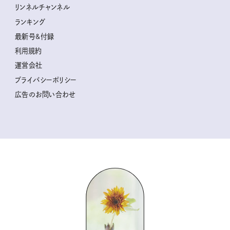
クグロフの猫
リンネル暮らし部
リンネルチャンネル
リンネル 暮らしの道具大賞
クラフトビール案内
中沢元紀の板前さん入門
リンネルチャンネル
ランキング
ナチュラルメイクレッスン
母の日に贈りたい、お花モチーフのアイテム
空想喫茶トラノコクさんのあの店この店、喫茶訪問日記
おぱんつ君のわくわく楽しい一週間占い
最新号&付録
喜ばれる贈り物手帖
うちねこグランプリ2026、発表！
圷みほさんのゆるっと週末キャンプ通信
毎日が心地よくなるリンネルタロット
利用規約
2026年上半期占い大特集
豆柴・まもるくんの旅日記
運営会社
2025年下半期占い大特集
柳沢小実さんのお散歩するようなゆるり旅
プライバシーポリシー
猫と一緒に心地いい暮らし
広告のお問い合わせ
valoさんのかわいいもの探し
tsukuru & Lin. ツクルアンドリン
kippis（キッピス）
暮らしの時産テクニック
バッグの中身
コウケンテツのヒトワザ巡り
ノーラのフィンランド旅気分
街角ワンデイ
ドーナツハント