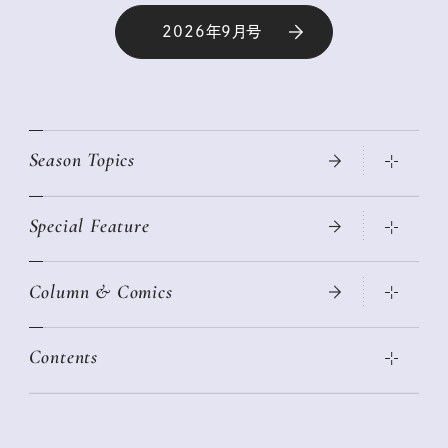
2026年9月号
Season Topics
Special Feature
真夏のひんやりグッズ 2026
大人のリュック探し 2026SS
Column & Comics
ニトリ・イケア・無印良品で賢くおしゃれなインテリア
2026年春夏 トレンドファッションニュース
この春ほしい大人のスニーカー 2026春夏
2026年下半期占い大特集
絶品、お餅レシピ大集合！
Contents
女子旅おすすめスポット 暮らすように心地いいリンネル旅ガイ
ぐれいさん
ド
本当に使える「旅道具」
明日もいい日になりますように
幸せな老後のための リンネルマネー講座
世界のサンタさんに会って来た！
清水みさとの食いしんぼう寄り道サウナ
リンネルおしゃれファッションスナップ
私の住むまち、好きな場所。LOCAL LIFE REPORT
ときめく冬の贈りもの