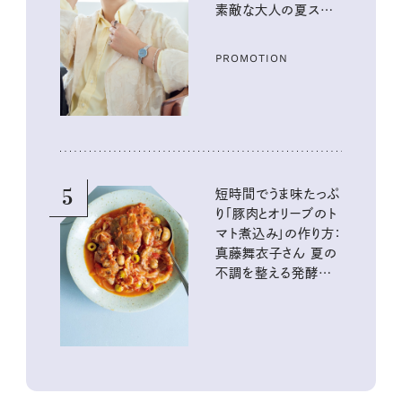
素敵な大人の夏スタイ
ル３選
PROMOTION
5
短時間でうま味たっぷ
り「豚肉とオリーブのト
マト煮込み」の作り方：
真藤舞衣子さん 夏の
不調を整える発酵レ
シピ