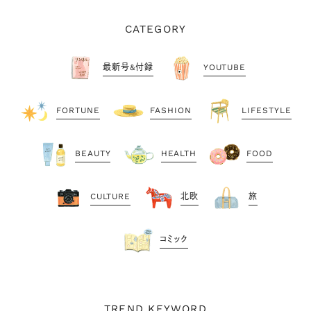
CATEGORY
最新号&付録
YOUTUBE
FORTUNE
FASHION
LIFESTYLE
BEAUTY
HEALTH
FOOD
CULTURE
北欧
旅
コミック
TREND KEYWORD