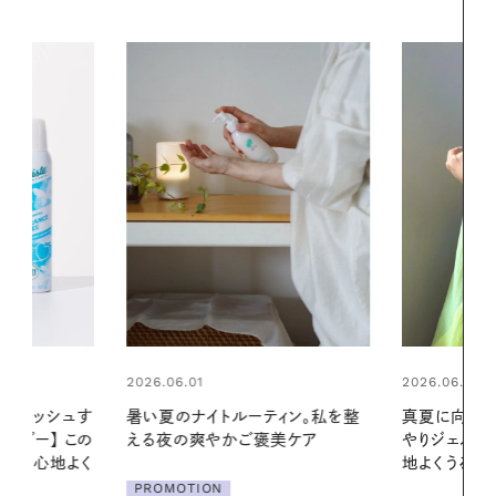
2026.06.01
2026.06.01
ィン。私を整
真夏に向けて、ハーブが香るひん
お出かけ前の
美ケア
やりジェルと出合う。暑い季節に心
の一日。汗ば
地よくうるおう、軽やかなボディケ
に過ごす私
ア