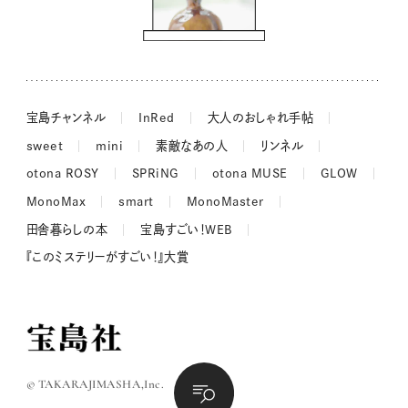
吉田羊さんの着物と12のアソビゴコロ
長谷川あかりさんの今週もお疲れ様つまみ
宝島チャンネル
InRed
大人のおしゃれ手帖
sweet
mini
素敵なあの人
リンネル
otona ROSY
SPRiNG
otona MUSE
GLOW
MonoMax
smart
MonoMaster
田舎暮らしの本
宝島すごい！WEB
『このミステリーがすごい！』大賞
© TAKARAJIMASHA,Inc.