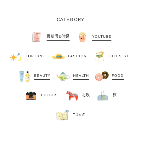
CATEGORY
最新号&付録
YOUTUBE
FORTUNE
FASHION
LIFESTYLE
BEAUTY
HEALTH
FOOD
CULTURE
北欧
旅
コミック