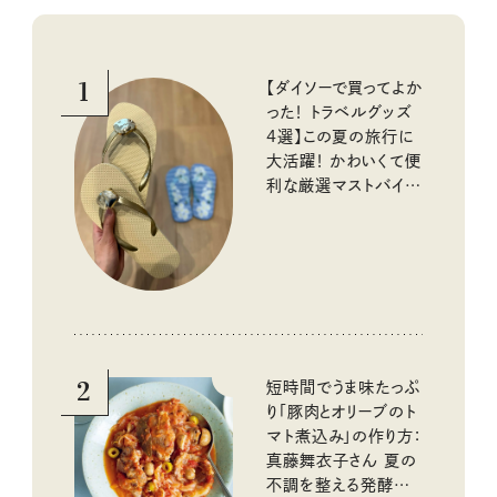
1
【ダイソーで買ってよか
った！ トラベルグッズ
4選】この夏の旅行に
大活躍！ かわいくて便
利な厳選マストバイア
イテム
2
短時間でうま味たっぷ
り「豚肉とオリーブのト
マト煮込み」の作り方：
真藤舞衣子さん 夏の
不調を整える発酵レ