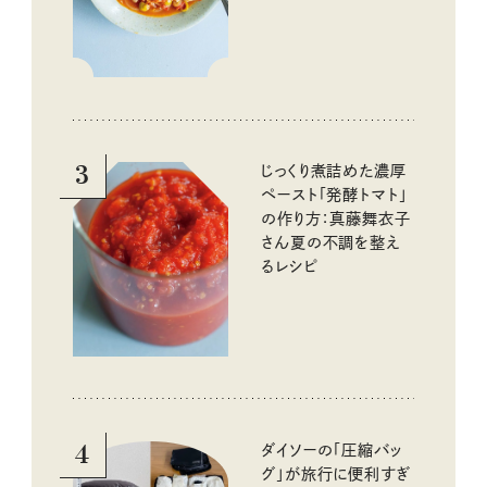
シピ
3
じっくり煮詰めた濃厚
ペースト「発酵トマト」
の作り方：真藤舞衣子
さん夏の不調を整え
るレシピ
4
ダイソーの「圧縮バッ
グ」が旅行に便利すぎ