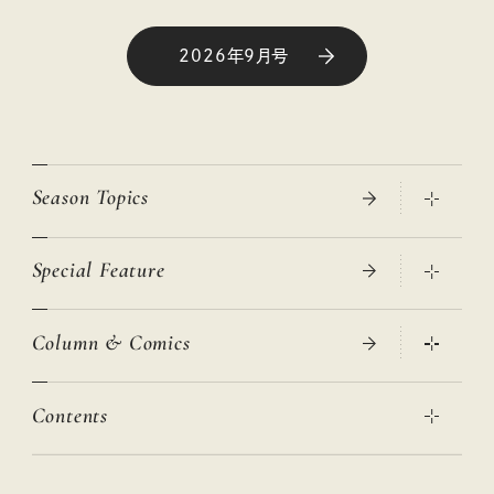
2026年9月号
Season Topics
Special Feature
真夏のひんやりグッズ 2026
大人のリュック探し 2026SS
Column & Comics
ニトリ・イケア・無印良品で賢くおしゃれなインテリア
2026年春夏 トレンドファッションニュース
この春ほしい大人のスニーカー 2026春夏
2026年下半期占い大特集
絶品、お餅レシピ大集合！
Contents
女子旅おすすめスポット 暮らすように心地いいリンネル旅ガイ
ぐれいさん
ド
本当に使える「旅道具」
明日もいい日になりますように
幸せな老後のための リンネルマネー講座
世界のサンタさんに会って来た！
清水みさとの食いしんぼう寄り道サウナ
リンネルおしゃれファッションスナップ