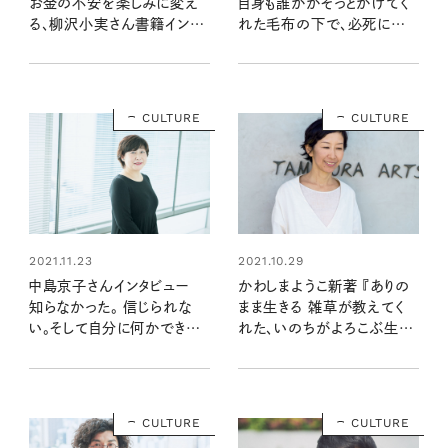
お金の不安を楽しみに変え
自身も誰かがそっとかけてく
る、柳沢小実さん書籍インタ
れた毛布の下で、必死に傷
ビュー
を癒していたから」
CULTURE
CULTURE
2021.11.23
2021.10.29
中島京子さんインタビュー
かわしまようこ新著 『ありの
知らなかった。 信じられな
まま生きる 雑草が教えてく
い。そして自分に何かできな
れた、いのちがよろこぶ生き
いだろうか、と。
方』インタビュー
CULTURE
CULTURE