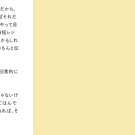
だから、
ばそれだ
やって自
時短レシ
うかもしれ
きちんと伝
、日常的に
じゃないけ
ごはんで
れれば、そ