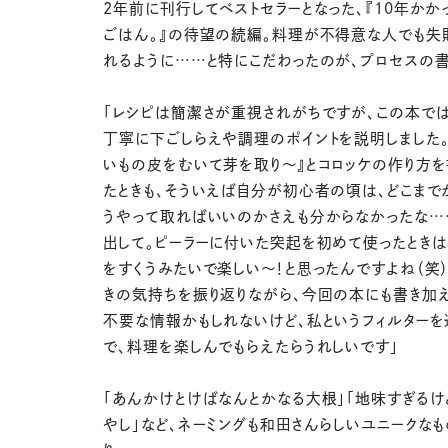
2年前に刊行してベストセラーとなった、『10年かか
ごはん。』の待望の続編。料理が不得意な人でも失
れるように……と特にこだわったのが、プロセスの書
「レシピは簡潔さが重視されがちですが、この本で
丁寧に下ごしらえや調理のポイントを説明しました。
いもの皮をむいて芽を取り〜』とコロッケの作り方
たときも、そういえば自分が初心者の頃は、どこまで
うやって取ればいいのかさえも分からなかったな…
出して。ピーラーに付いた突起を初めて使ったときは
をすくうみたいで楽しい〜！と思ったんですよね（笑）
きの気持ちを振り返りながら、今回の本にも書き加え
不要な情報かもしれないけど、私というフィルターを
で、料理を楽しんでもらえたらうれしいです」
「あんかけとけばなんとかなる大根」「地味すぎるけ
やし」など、ネーミングも和田さんらしいユニークな