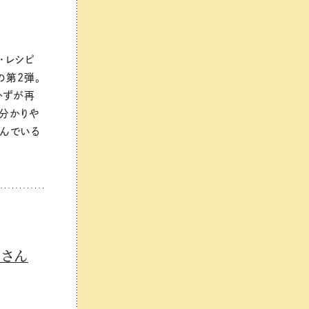
・レシピ
の第2弾。
かずが再
、分かりや
読んでいる
さん