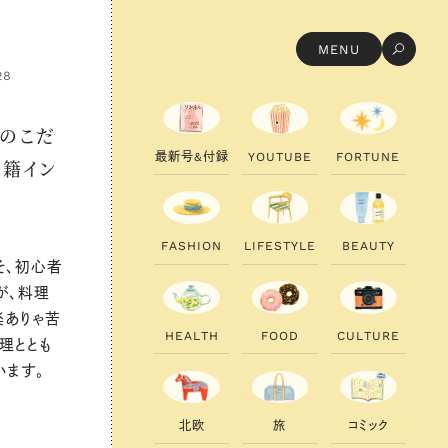
MENU
28
りのこだ
最
新
号
&
付
録
Y
O
U
T
U
B
E
F
O
R
T
U
N
E
書籍イン
F
A
S
H
I
O
N
L
I
F
E
S
T
Y
L
E
B
E
A
U
T
Y
そ、初心者
が、料理
楽ありゃ苦
H
E
A
L
T
H
F
O
O
D
C
U
L
T
U
R
E
理ととも
います。
北
欧
旅
コ
ミ
ッ
ク