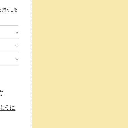
を持つ。そ
方
ように