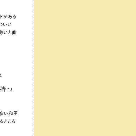
ドがある
かわいい
勢いと直
ろ
を持つ
が多い和田
るところ