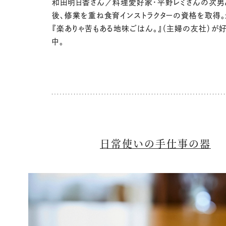
和田明日香さん／料理愛好家・平野レミさんの次男
後、修業を重ね食育インストラクターの資格を取得
『楽ありゃ苦もある地味ごはん。』（主婦の友社）が
中。
日常使いの手仕事の器