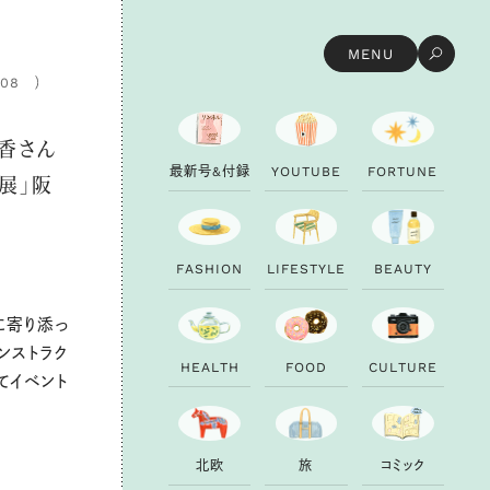
MENU
.08
日香さん
最
新
号
&
付
録
Y
O
U
T
U
B
E
F
O
R
T
U
N
E
展」阪
F
A
S
H
I
O
N
L
I
F
E
S
T
Y
L
E
B
E
A
U
T
Y
に寄り添っ
ンストラク
H
E
A
L
T
H
F
O
O
D
C
U
L
T
U
R
E
てイベント
北
欧
旅
コ
ミ
ッ
ク