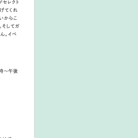
がセレクト
上げてくれ
いからこ
。そしてガ
ん。イベ
０時～午後