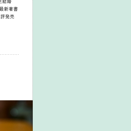
と結婚
。最新著書
好評発売