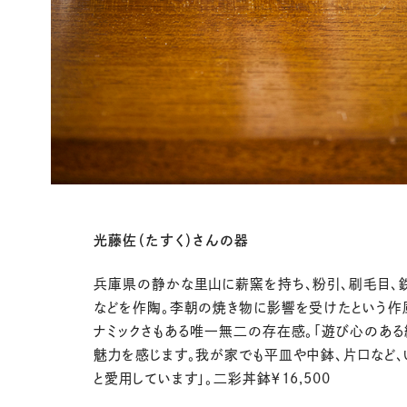
光藤佐（たすく）さんの器
兵庫県の静かな里山に薪窯を持ち、
粉引、刷毛目、
などを
作陶。李朝の焼き物に影響を受けたという作
ナミックさもある唯一無二の存在感。「遊び心のあ
魅力を感じます。我が家でも平皿や中鉢、片口など、
と愛用しています」。二彩丼鉢￥16,500