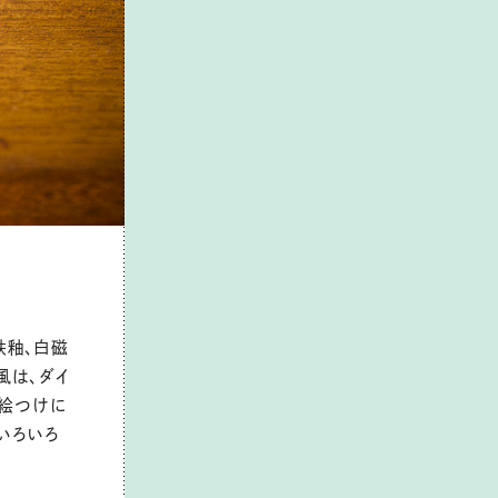
鉄釉、白磁
風は、ダイ
る絵つけに
いろいろ