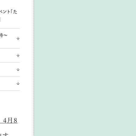
ベント「た
】
4時～
 4月8
ます