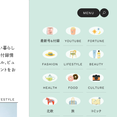
MENU
最
新
号
&
付
録
Y
O
U
T
U
B
E
F
O
R
T
U
N
E
い暮らし
新付録情
ル、ビュ
F
A
S
H
I
O
N
L
I
F
E
S
T
Y
L
E
B
E
A
U
T
Y
ヒントをお
H
E
A
L
T
H
F
O
O
D
C
U
L
T
U
R
E
FESTYLE
北
欧
旅
コ
ミ
ッ
ク