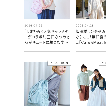
2026.04.29
2026.04.28
「しまむら×人気キャラクタ
飯田橋ランチやカ
ーがコラボ！」三戸なつめさ
ならここ！無印良
んがキュートに着こなす
ェ「Café＆Meal 
【SEASON REASON】の
田橋」に行ってみ
キャラトップス
FASHION