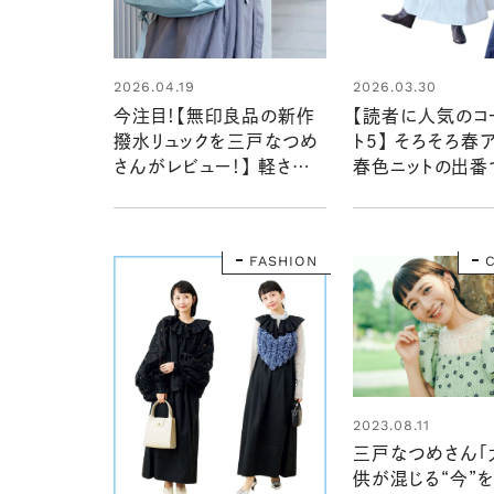
2026.04.19
2026.03.30
今注目！【無印良品の新作
【読者に人気のコ
撥水リュックを三戸なつめ
ト５】 そろそろ春
さんがレビュー！】 軽さや
春色ニットの出番で
ポケットが充実の機能派バ
ンネル2026年3
ッグ
FASHION
2023.08.11
三戸なつめさん「
供が混じる“今”