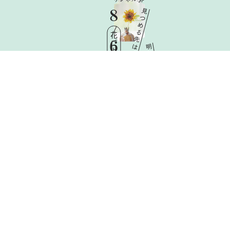
8
見
つ
め
る
花ごよみ
先
6
は
明
日
Thu
と
憧
れ