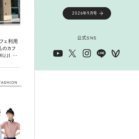
2026年9月号
公式
SNS
フェ利用
品のカフ
MUJI 飯
た
FASHION