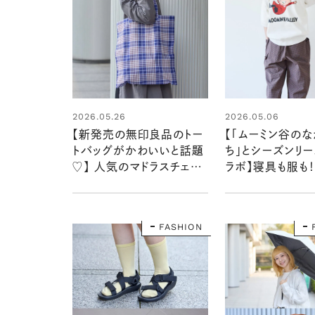
2026.05.26
2026.05.06
【新発売の無印良品のトー
【「ムーミン谷の
トバッグがかわいいと話題
ち」とシーズンリ
♡】 人気のマドラスチェッ
ラボ】寝具も服も！
ク柄を三戸なつめさんが
をまるごと彩る新
お試し！
ション
FASHION