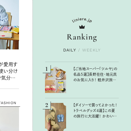
Ranking
DAILY
/
WEEKLY
が愛用す
1
【ご当地スーパー「ツルヤ」の
使い分け
名品5選】長野在住・地元民
で気分が
のお気に入り！ 軽井沢旅の
お土産にもおすすめのおい
しいもの
FASHION
2
【ダイソーで買ってよかった！
トラベルグッズ4選】この夏
の旅行に大活躍！ かわいく
て便利な厳選マストバイア
イテム