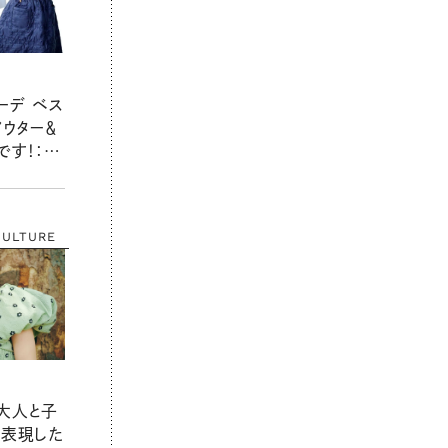
ーデ ベス
アウター＆
す！：リ
月号
CULTURE
大人と子
を表現した