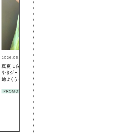
2026.07.21
【高山都さんが楽しむデンマーク
発・ベーリングの腕時計】 アクセサ
リーとの重ねづけも素敵な大人の
夏スタイル３選
PROMOTION