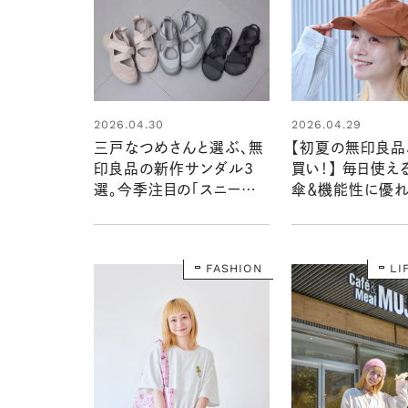
2026.04.30
2026.04.29
三戸なつめさんと選ぶ、無
【初夏の無印良品
印良品の新作サンダル3
買い！】 毎日使え
選。今季注目の「スニーカー
傘＆機能性に優れ
サンダル」をはき比べ！
を三戸なつめさん
ビュー
FASHION
LI