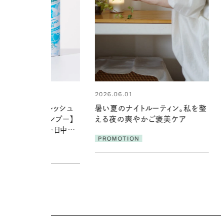
1
2026.06.01
ナイトルーティン。私を整
真夏に向けて、ハーブが香るひん
爽やかご褒美ケア
やりジェルと出合う。暑い季節に心
地よくうるおう、軽やかなボディケ
ION
ア
PROMOTION