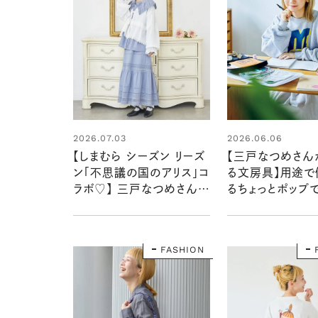
2026.07.03
2026.06.06
【しまむら シーズン リーズ
【三戸なつめさん
ン「不思議の国のアリス」コ
る文房具】用途で
ラボ♡】 三戸なつめさんが
るちょっとポップ
着こなすアリスの新作コレ
あがるもの
クション
FASHION