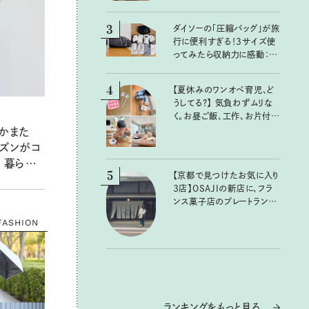
3
ダイソーの「圧縮バッグ」が旅
行に便利すぎる！3サイズ使
ってみたら収納力に感動：
100均クイーン渋谷飛鳥の
『本当にいいもの』第10回③
4
【夏休みのワンオペ育児、ど
うしてる？】 気負わずムリな
く。お昼ご飯、工作、お片付け
など、親子で一緒に楽しめる
なかまた
工夫
ーズンがコ
 暮らし
5
【京都で見つけたお気に入り
作コレク
3店】OSAJIの新店に、フラ
ンス菓子店のプレートラン
チ……おいしいのんびり街
FASHION
歩き。
ランキングをもっと見る