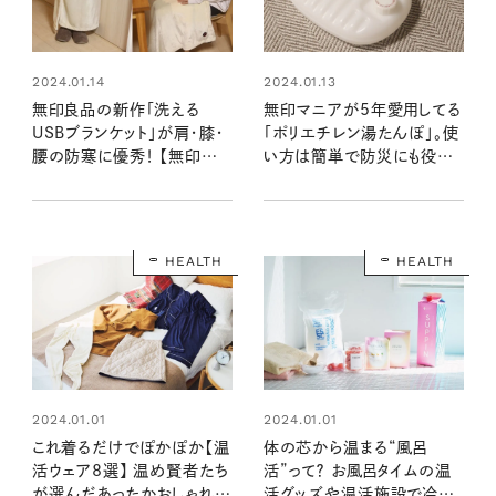
2024.01.14
2024.01.13
無印良品の新作「洗える
無印マニアが5年愛用してる
USBブランケット」が肩・膝・
「ポリエチレン湯たんぽ」。使
腰の防寒に優秀！ 【無印マニ
い方は簡単で防災にも役立
ア】が使い勝手をレポ
つ！
HEALTH
HEALTH
2024.01.01
2024.01.01
これ着るだけでぽかぽか【温
体の芯から温まる“風呂
活ウェア8選】 温め賢者たち
活”って？ お風呂タイムの温
が選んだあったかおしゃれア
活グッズや温活施設で冷え