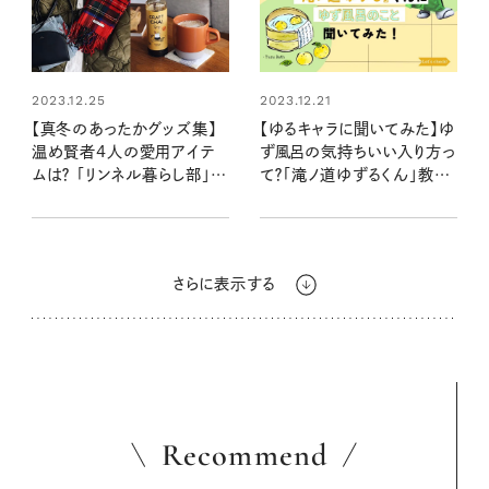
2023.12.25
2023.12.21
【真冬のあったかグッズ集】
【ゆるキャラに聞いてみた】ゆ
温め賢者4人の愛用アイテ
ず風呂の気持ちいい入り方っ
ムは？ 「リンネル暮らし部」メ
て？「滝ノ道ゆずるくん」教え
ンバーに聞きました
て！
さらに表示する
Recommend