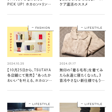
PICK UP！ ホカロン×リンネ
ケア温活のススメ
ルで、冬の足もとをアップデ
ート
FASHION
LIFESTYLE
2024.10.25
2024.01.17
【10月25日から、TSUTAYA
無印の「着る毛布」を着てみ
各店舗にて発売】 "あったか
たら永遠に寝たくなった。3
わいい"を叶える、ホカロン×
首冷やさない新仕様でもう手
リンネルのコラボアイテムが
放せない
登場！
LIFESTYLE
LIFESTYLE