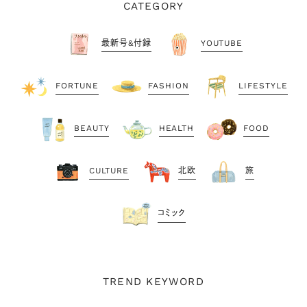
CATEGORY
最新号&付録
YOUTUBE
FORTUNE
FASHION
LIFESTYLE
BEAUTY
HEALTH
FOOD
CULTURE
北欧
旅
コミック
TREND KEYWORD