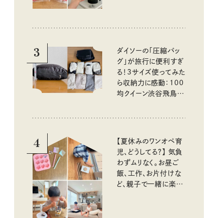
3
ダイソーの「圧縮バッ
グ」が旅行に便利すぎ
る！3サイズ使ってみた
ら収納力に感動：100
均クイーン渋谷飛鳥の
『本当にいいもの』第
10回③
4
【夏休みのワンオペ育
児、どうしてる？】 気負
わずムリなく。お昼ご
飯、工作、お片付けな
ど、親子で一緒に楽し
める工夫