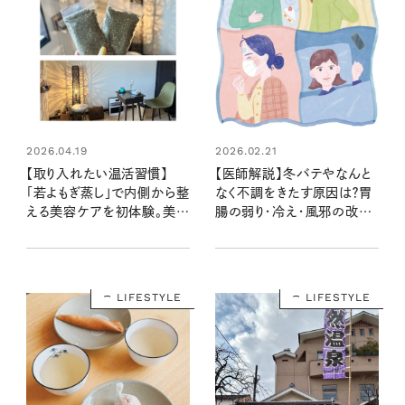
2026.04.19
2026.02.21
【取り入れたい温活習慣】
【医師解説】冬バテやなんと
「若よもぎ蒸し」で内側から整
なく不調をきたす原因は？胃
える美容ケアを初体験。美肌
腸の弱り・冷え・風邪の改善
やダイエットにも◎
法＆対策｜リンネル編集部お
すすめグッズや簡単温活法
も！
LIFESTYLE
LIFESTYLE