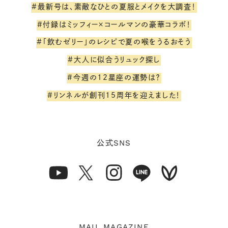
#最新号は、素敵なひとの夏服とメイクを大調査！
#付録はミッフィー×コールマンの豪華コラボ！
#「飲むゼリー」のレシピで夏の喉をうるおそう
#大人に似合うリュック探し
#今週の12星座の運勢は？
#リンネルが創刊15周年を迎えました！
SNS
公式
MAIL MAGAZINE