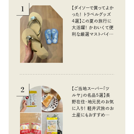
1
【ダイソーで買ってよか
った！ トラベルグッズ
4選】この夏の旅行に
大活躍！ かわいくて便
利な厳選マストバイア
イテム
2
【ご当地スーパー「ツ
ルヤ」の名品5選】長
野在住・地元民のお気
に入り！ 軽井沢旅のお
土産にもおすすめのお
いしいもの