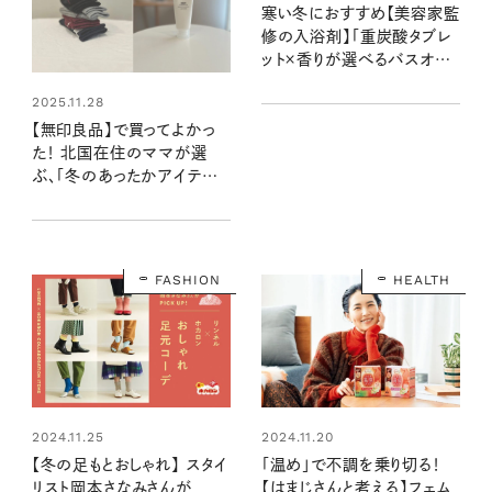
寒い冬におすすめ【美容家監
修の入浴剤】「重炭酸タブレ
ット×香りが選べるバスオイ
ル」で心も体もポカポカに！
2025.11.28
【無印良品】で買ってよかっ
た！ 北国在住のママが選
ぶ、「冬のあったかアイテム3
選」
FASHION
HEALTH
2024.11.25
2024.11.20
【冬の足もとおしゃれ】 スタイ
「温め」で不調を乗り切る！
リスト岡本さなみさんが
【はまじさんと考える】フェム