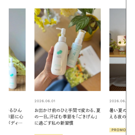
2026.06.01
2026.07.24
間で変わる、夏
暑い夏のナイトルーティン。私を整
夏の髪と心が
「ごきげん」
える夜の爽やかご褒美ケア
る【大人気の
1本で汗ばむ
PROMOTION