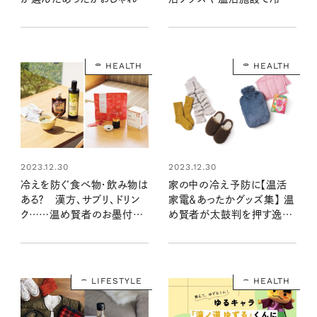
イテム
ない体づくりを！
HEALTH
HEALTH
2023.12.30
2023.12.30
冷えを防ぐ食べ物・飲み物は
家の中の冷え予防に【温活
ある？ 漢方、サプリ、ドリン
家電＆あったかグッズ集】 温
ク……温め賢者のお墨付き
め賢者が太鼓判を押す逸品
で体ポカポカ！
はコレ！
LIFESTYLE
HEALTH