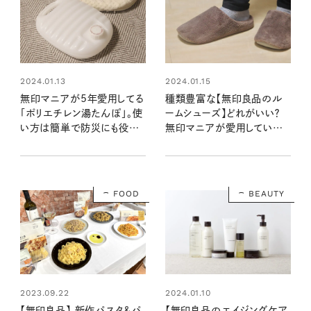
2024.01.13
2024.01.15
無印マニアが5年愛用してる
種類豊富な【無印良品のル
「ポリエチレン湯たんぽ」。使
ームシューズ】どれがいい？
い方は簡単で防災にも役立
無印マニアが愛用している
つ！
のはこのタイプ！
FOOD
BEAUTY
2023.09.22
2024.01.10
【無印良品】 新作パスタ＆パ
【無印良品のエイジングケア