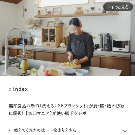
もっと見る
arrow_forward_ios
Index
M
u
t
無印良品の新作「洗えるUSBブランケット」が肩・膝・腰の防寒
e
に優秀！ 【無印マニア】が使い勝手をレポ
教えてくれたのは……松永りえさん