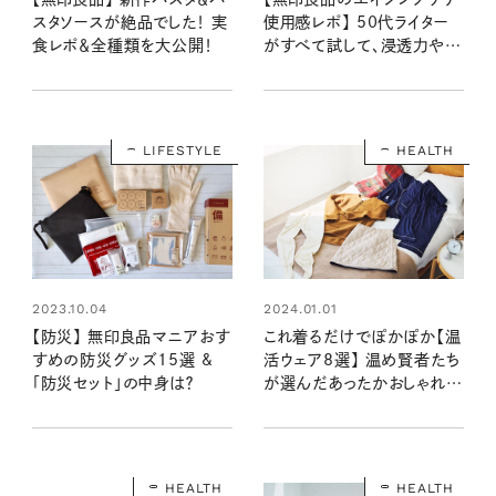
スタソースが絶品でした！ 実
使用感レポ】 50代ライター
食レポ＆全種類を大公開！
がすべて試して、浸透力や年
齢肌のうるおい具合を検証
しました！
LIFESTYLE
HEALTH
2023.10.04
2024.01.01
【防災】 無印良品マニアおす
これ着るだけでぽかぽか【温
すめの防災グッズ15選 &
活ウェア8選】 温め賢者たち
「防災セット」の中身は？
が選んだあったかおしゃれア
イテム
HEALTH
HEALTH