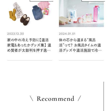
2023.12.30
2024.01.01
家の中の冷え予防に【温活
体の芯から温まる“風呂
家電＆あったかグッズ集】 温
活”って？ お風呂タイムの温
め賢者が太鼓判を押す逸品
活グッズや温活施設で冷え
はコレ！
ない体づくりを！
Recommend