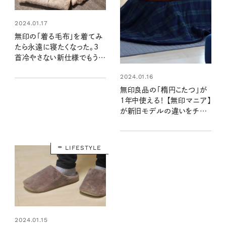
2024.01.17
無印の「着る毛布」を着てみ
たら永遠に寝たくなった。3
首冷やさない新仕様でもう手
放せない
2024.01.16
無印良品の「楕円こたつ」が
1年中使える！ 【無印マニア】
が新旧モデルの違いをチェ
ックしました！
LIFESTYLE
2024.01.15