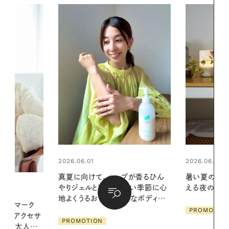
2026.06.01
2026.06.01
ブが香るひん
暑い夏のナイトルーティン。私を整
お出かけ前の
暑い季節に心
える夜の爽やかご褒美ケア
の一日。汗ば
かなボディケ
に過ごす私
PROMOTION
PROMOTIO