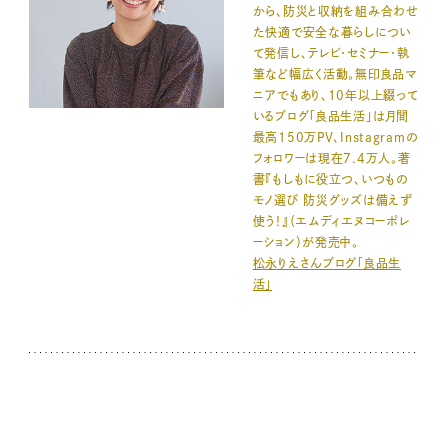
から、防災と収納を組み合わせ
た快適で安全な暮らしについ
て発信し、テレビ・セミナー・執
筆など幅広く活動。無印良品マ
ニアでもあり、10年以上綴って
いるブログ「良品生活」は月間
最高150万PV、Instagramの
フォロワーは現在7.4万人。著
書『もしもに役立つ、いつもの
モノ選び 防災グッズは備えず
使う！』（エムディエヌコーポレ
ーション）が発売中。
松永りえさんブログ「良品生
活」