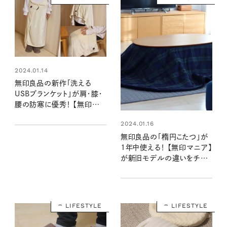
2024.01.14
無印良品の新作「洗える
USBブランケット」が肩・膝・
腰の防寒に優秀！ 【無印マニ
ア】が使い勝手をレポ
2024.01.16
無印良品の「楕円こたつ」が
1年中使える！ 【無印マニア】
が新旧モデルの違いをチェ
ックしました！
LIFESTYLE
LIFESTYLE