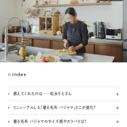
Index
M
u
t
教えてくれたのは……松永りえさん
e
リニューアルした「着る毛布 パジャマ」どこが進化？
着る毛布 パジャマのサイズ感やカラバリは？