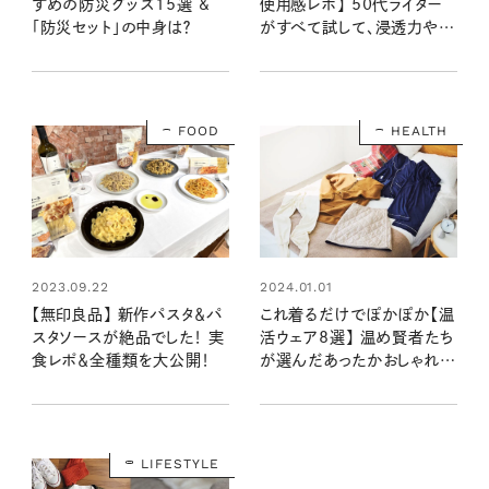
すめの防災グッズ15選 &
使用感レポ】 50代ライター
「防災セット」の中身は？
がすべて試して、浸透力や年
齢肌のうるおい具合を検証
しました！
FOOD
HEALTH
2023.09.22
2024.01.01
【無印良品】 新作パスタ＆パ
これ着るだけでぽかぽか【温
スタソースが絶品でした！ 実
活ウェア8選】 温め賢者たち
食レポ＆全種類を大公開！
が選んだあったかおしゃれア
イテム
LIFESTYLE