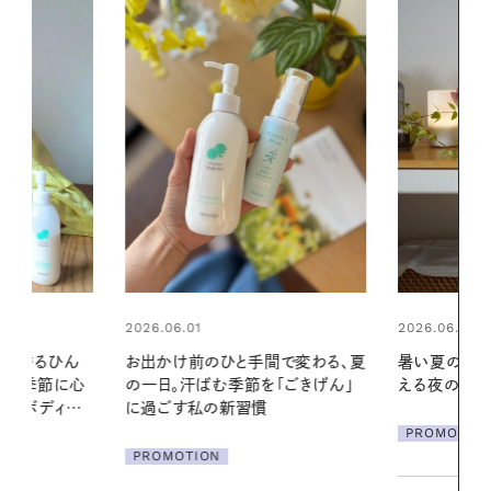
2026.06.01
2026.07.24
間で変わる、夏
暑い夏のナイトルーティン。私を整
夏の髪と心が
「ごきげん」
える夜の爽やかご褒美ケア
る【大人気の
1本で汗ばむ
PROMOTION
PROMOTIO