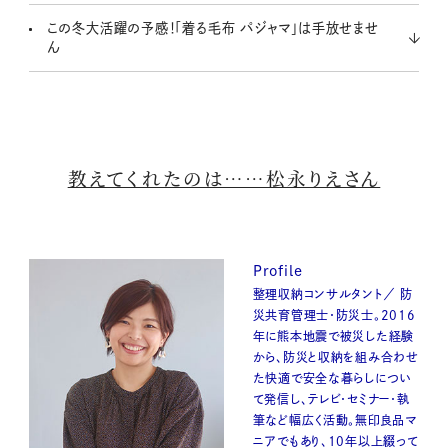
この冬大活躍の予感！「着る毛布 パジャマ」は手放せませ
ん
教えてくれたのは……松永りえさん
Profile
整理収納コンサルタント／ 防
災共育管理士・防災士。2016
年に熊本地震で被災した経験
から、防災と収納を組み合わせ
た快適で安全な暮らしについ
て発信し、テレビ・セミナー・執
筆など幅広く活動。無印良品マ
ニアでもあり、10年以上綴って