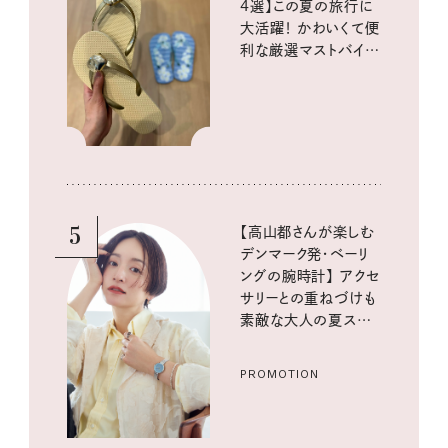
4選】この夏の旅行に
大活躍！ かわいくて便
利な厳選マストバイア
イテム
5
【高山都さんが楽しむ
デンマーク発・ベーリ
ングの腕時計】 アクセ
サリーとの重ねづけも
素敵な大人の夏スタイ
ル３選
PROMOTION