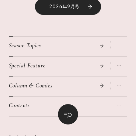
2026年9月号
Season Topics
Special Feature
真夏のひんやりグッズ 2026
大人のリュック探し 2026SS
Column & Comics
ニトリ・イケア・無印良品で賢くおしゃれなインテリア
2026年春夏 トレンドファッションニュース
この春ほしい大人のスニーカー 2026春夏
2026年下半期占い大特集
絶品、お餅レシピ大集合！
Contents
女子旅おすすめスポット 暮らすように心地いいリンネル旅ガイ
ぐれいさん
ド
本当に使える「旅道具」
明日もいい日になりますように
幸せな老後のための リンネルマネー講座
世界のサンタさんに会って来た！
清水みさとの食いしんぼう寄り道サウナ
リンネルおしゃれファッションスナップ
私の住むまち、好きな場所。LOCAL LIFE REPORT
ときめく冬の贈りもの
クグロフの猫
リンネル暮らし部