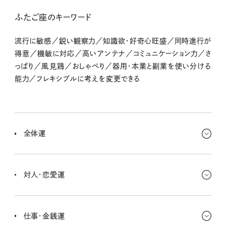
ふたご座のキーワード
流行に敏感／鋭い観察力／知識欲・好奇心旺盛／同時進行が
得意／機敏に対応／高いアンテナ／コミュニケーション力／さ
っぱり／風見鶏／おしゃべり／器用・本業と副業を使い分ける
能力／フレキシブルに考えを変更できる
全体運
今週は行動範囲を狭めて、スピードも落とし気味に〜。急がず慌てず
の行動が、たくさんの気づきにつながるのだ！ 必要なのは丁寧さと
対人・恋愛運
慎重さ。
いろんな最新ニュースをキャ〜ッチ！ まわりの人の声に惑わされな
いで、自分で決めたことは貫いちゃって〜◎ ステキな意見は取り入
仕事・金銭運
れるべし。