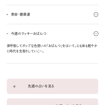
デバイスを新調したり、PCやスマホのケースを新しくするのはおす
すめ。嬉しいニュースがいっぱい舞い込んできそ〜！
美容・健康運
プレッシャーを感じて、首や肩がカッチカチ。普段から、首肩や肩甲
骨のストレッチをして緩めとこ。寝る前スマホはダメダメ〜！
今週のラッキーおぱんつ
深呼吸してポップな色使いの「おぱんつ」をはいて。心も体も軽やか
に時代を先取りしていこー。
先週の占いを見る