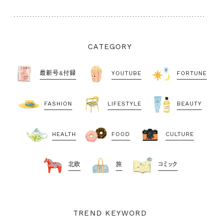
CATEGORY
最新号&付録
YOUTUBE
FORTUNE
FASHION
LIFESTYLE
BEAUTY
HEALTH
FOOD
CULTURE
北欧
旅
コミック
TREND KEYWORD