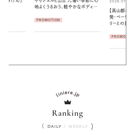
暑い季節に心
る【大人気の
2026.07.21
かなボディケ
1本で汗ばむ
【高山都さんが楽しむデンマーク
発・ベーリングの腕時計】 アクセサ
PROMOTIO
リーとの重ねづけも素敵な大人の
夏スタイル３選
PROMOTION
Ranking
DAILY
/
WEEKLY