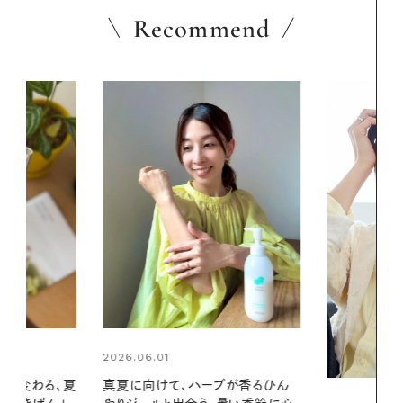
Recommend
2026.07.24
ブが香るひん
夏の髪と心が