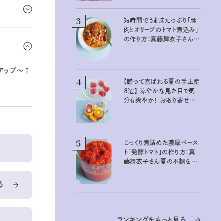
物は控えて
3
短時間でうま味たっぷり「豚
肉とオリーブのトマト煮込み」
ツイストし
の作り方：真藤舞衣子さん
意識して、
夏の不調を整える発酵レシ
ピ
アップ〜↑
4
【贈って喜ばれる夏の手土産
８選】 涼やかな見た目で気
分も爽やか！ お取り寄せも
できるおすすめギフト
5
じっくり煮詰めた濃厚ペース
ト「発酵トマト」の作り方：真
藤舞衣子さん夏の不調を整
えるレシピ
る
ランキングをもっと見る