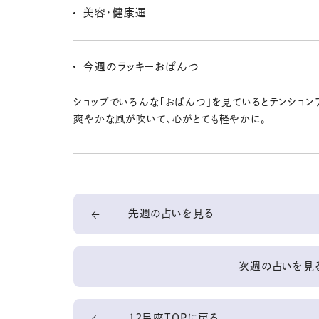
ないかも。寄り道すると物欲がヤバイ〜!? 派手な買い
美容・健康運
おとなしくね。
先週と同様に、自宅で軽快にダンスして動こう〜！ 腰を
て、腰まわりを絞っていきたいなー。美しく正しい姿勢を
今週のラッキーおぱんつ
健康も自信も手に入れよッ☆
ショップでいろんな「おぱんつ」を見ているとテンション
爽やかな風が吹いて、心がとても軽やかに。
先週の占いを見る
次週の占いを見
12星座TOPに戻る