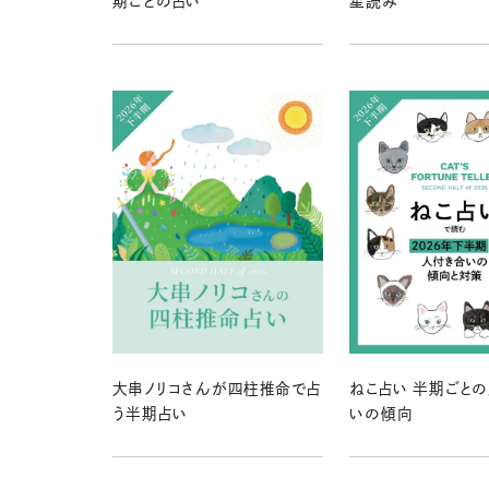
期ごとの占い
星読み
大串ノリコさんが四柱推命で占
ねこ占い 半期ごと
う半期占い
いの傾向