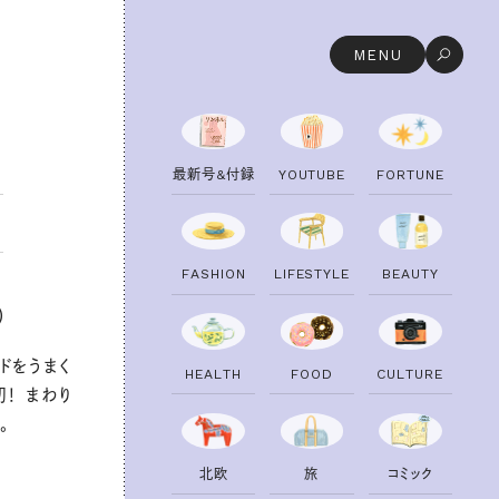
MENU
最
新
号
&
付
録
Y
O
U
T
U
B
E
F
O
R
T
U
N
E
F
A
S
H
I
O
N
L
I
F
E
S
T
Y
L
E
B
E
A
U
T
Y
）
ドをうまく
H
E
A
L
T
H
F
O
O
D
C
U
L
T
U
R
E
！ まわり
。
北
欧
旅
コ
ミ
ッ
ク