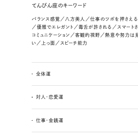
てんびん座のキーワード
バランス感覚／八方美人／仕事のツボを押さえ
／優雅でエレガント／毒舌が許される／スマート
コミュニケーション／客観的視野／熱意や努力は
い／上っ面／スピーチ能力
全体運
楽しみにしていた予定が次々とリスケになっちゃったら、
早く切り替えよう〜。ひとりで読書やアート、映画でエンジ
対人・恋愛運
まわりからのアドバイスはちゃーんと取り入れて。自分
信半疑かもしれないけど、思いのほか人の意見は正しい
仕事・金銭運
はひとつ信じてみよ！
気づけばあれこれと流れ出ていて……！ 今週はちょー