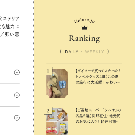
ミステリア
度も魅力に
手／強い意
Ranking
DAILY
/
WEEKLY
1
【ダイソーで買ってよかった！
トラベルグッズ4選】この夏
の旅行に大活躍！ かわいく
なってきた
て便利な厳選マストバイア
イテム
できるとき
2
ゃうこと
【ご当地スーパー「ツルヤ」の
名品5選】長野在住・地元民
いみたい。も
のお気に入り！ 軽井沢旅の
お土産にもおすすめのおい
ことも多
しいもの