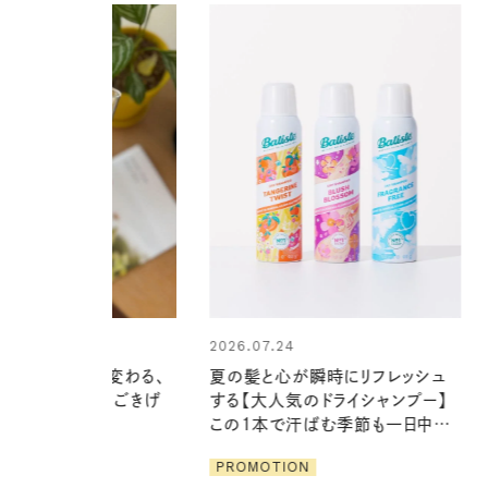
24
2026.06.01
心が瞬時にリフレッシュ
真夏に向けて、ハーブが香るひん
気のドライシャンプー】
やりジェルと出合う。暑い季節に心
で汗ばむ季節も一日中心
地よくうるおう、軽やかなボディケ
ア
ION
PROMOTION