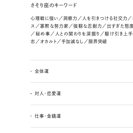
さそり座のキーワード
心理戦に強い／洞察力／人を引きつける社交力／
ス／寡黙な努力家／強靭な忍耐力／出すぎた態
／秘め事／人との関わりを深掘り／駆け引き上
志／オカルト／手加減なし／限界突破
全体運
モヤモヤはあるけど、だんだん自分で整理できるように
よね。秋口になったら、こういうことかー！って答え合わせ
対人・恋愛運
がくるよ。焦らないことが大切だっ！
あの人本当はこう考えてるんじゃないの？ってつい思っち
あるよね。でも、結構思い違いとか考えすぎ！なことも多
仕事・金銭運
っと力抜いてこ、敵じゃないみたいさ！
今年は人脈が広がる年だから、おつき合いでお金を使う