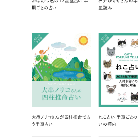
おぱんつ君の12星座占い 半
石井ゆかりさんの半
期ごとの占い
星読み
大串ノリコさんが四柱推命で占
ねこ占い 半期ごと
う半期占い
いの傾向