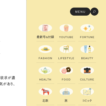
MENU
最
新
号
&
付
録
Y
O
U
T
U
B
E
F
O
R
T
U
N
E
F
A
S
H
I
O
N
L
I
F
E
S
T
Y
L
E
B
E
A
U
T
Y
う欲求が濃
H
E
A
L
T
H
F
O
O
D
C
U
L
T
U
R
E
気があり、
北
欧
旅
コ
ミ
ッ
ク