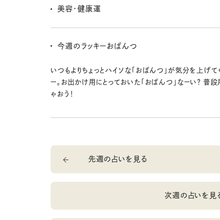
いけど、その分入ってくることも多いみたいよ〜。キャリ
美容・健康運
も熱心な今は昇給や資格取得もチャンスありっ！
王道の方法で効果が出るとき。規則正しく生活して、ず
れてる王道美容アイテムとか、大ベストセラー洗顔とか
今週のラッキーおぱんつ
よう。マッチするものに出会えるよ！
いつもよりちょっとハイソな「おぱんつ」が気分を上げて
ー。お出かけ用にとっておいた「おぱんつ」なーい？ 普段
ゃおう！
先週の占いを見る
次週の占いを見