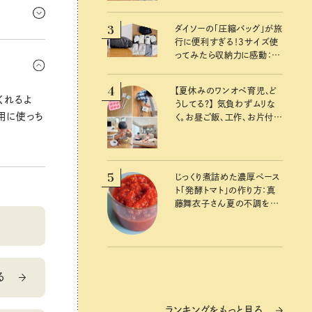
アアップに
3
ダイソーの「圧縮バッグ」が旅
行に便利すぎる！3サイズ使
ーっと愛さ
ってみたら収納力に感動：
を試してみ
100均クイーン渋谷飛鳥の
『本当にいいもの』第10回③
4
【夏休みのワンオペ育児、ど
くれるよ
うしてる？】 気負わずムリな
用に使っち
く。お昼ご飯、工作、お片付け
など、親子で一緒に楽しめる
工夫
5
じっくり煮詰めた濃厚ペース
ト「発酵トマト」の作り方：真
藤舞衣子さん夏の不調を整
えるレシピ
る
ランキングをもっと見る