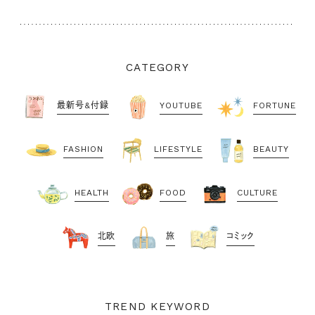
CATEGORY
最新号&付録
YOUTUBE
FORTUNE
FASHION
LIFESTYLE
BEAUTY
HEALTH
FOOD
CULTURE
北欧
旅
コミック
TREND KEYWORD