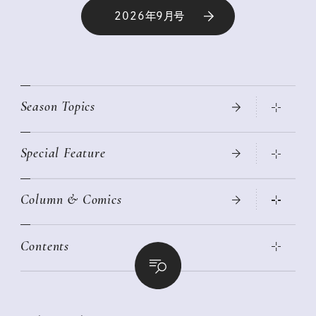
2026年9月号
Season Topics
Special Feature
真夏のひんやりグッズ 2026
大人のリュック探し 2026SS
Column & Comics
ニトリ・イケア・無印良品で賢くおしゃれなインテリア
2026年春夏 トレンドファッションニュース
この春ほしい大人のスニーカー 2026春夏
2026年下半期占い大特集
絶品、お餅レシピ大集合！
Contents
女子旅おすすめスポット 暮らすように心地いいリンネル旅ガイ
ぐれいさん
ド
本当に使える「旅道具」
明日もいい日になりますように
幸せな老後のための リンネルマネー講座
世界のサンタさんに会って来た！
清水みさとの食いしんぼう寄り道サウナ
リンネルおしゃれファッションスナップ
私の住むまち、好きな場所。LOCAL LIFE REPORT
ときめく冬の贈りもの
クグロフの猫
リンネル暮らし部