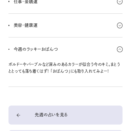
仕事・金銭運
どうにもできないことにも光が差しそう！
誰かに何かをもらったり受け継いだり。目に見えるものであるかもし
れないし、見えないものかもしれない。でもとっても大切だから、財産
美容・健康運
として受け継いで行こ〜！
瞑想法を試したり、静かな場所でゆったりすることが美容にも健康
にもグー！ 睡眠にも気を配ろー。疲れたときは、自炊をがんばるより
今週のラッキーおぱんつ
しっかり寝た方がいいみたい。
ボルドーやパープルなど深みのあるカラーが似合う今のキミ。まとう
ととっても落ち着くはず！ 「おぱんつ」にも取り入れてみよー！
先週の占いを見る