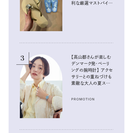
利な厳選マストバイア
イテム
3
【高山都さんが楽しむ
デンマーク発・ベーリ
ングの腕時計】 アクセ
サリーとの重ねづけも
素敵な大人の夏スタイ
ル３選
PROMOTION