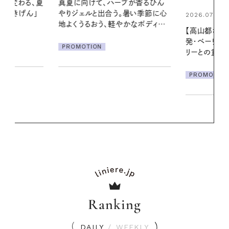
ブが香るひん
暑い夏のナイ
暑い季節に心
える夜の爽
2026.07.21
かなボディケ
【高山都さんが楽しむデンマーク
PROMOTIO
発・ベーリングの腕時計】 アクセサ
リーとの重ねづけも素敵な大人の
夏スタイル３選
PROMOTION
Ranking
DAILY
/
WEEKLY