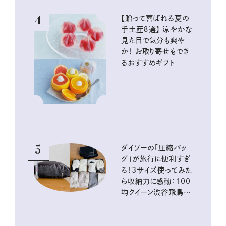
4
【贈って喜ばれる夏の
手土産８選】 涼やかな
見た目で気分も爽や
か！ お取り寄せもでき
るおすすめギフト
5
ダイソーの「圧縮バッ
グ」が旅行に便利すぎ
る！3サイズ使ってみた
ら収納力に感動：100
均クイーン渋谷飛鳥の
『本当にいいもの』第
10回③