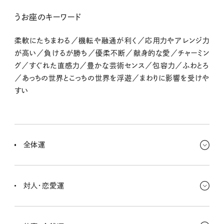
うお座のキーワード
柔軟にたちまわる／機転や融通が利く／応用力やアレンジ力
が高い／負けるが勝ち／優柔不断／献身的な愛／チャーミン
グ／すぐれた直感力／豊かな芸術センス／包容力／ふわとろ
／あっちの世界とこっちの世界を浮遊／まわりに影響を受けや
すい
全体運
誰かととっても深いご縁で結ばれていくのを感じるよ。その人から何
かを譲り受けたりする場合も。心のモヤモヤを感じることもあるけど、
対人・恋愛運
誰かによって救われるはず。
今あるご縁を大切にしよー！ とっても深く結ばれていきそうなんだ。
感謝しながら過ごしていると、とってもいいことがありそう。自分では