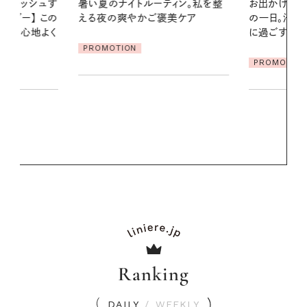
ィン。私を整
お出かけ前のひと手間で変わる、夏
美ケア
の一日。汗ばむ季節を「ごきげん」
2026.07.21
に過ごす私の新習慣
【高山都さん
発・ベーリングの
PROMOTION
リーとの重ね
夏スタイル３
PROMOTIO
Ranking
DAILY
/
WEEKLY