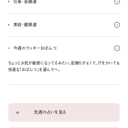
仕事・金銭運
キミがいい形にまとめていくのを待ってるみたい。
チャンス到来中！ うまく使えるし、増やしたりなど投資についてしっ
かり考えることもできるよ。いい感じで巡っているみたいだから、変化
美容・健康運
を恐れずに 波に乗ってこー！
自分の感覚を信じてみよー。巷ではいいって言われてるけど自分に
は合わなかったり、反対もあるかも。食べ物の合う合わないもわかり
今週のラッキーおぱんつ
やすいとき。体の声にもっと耳を傾けて〜。
ちょっとお肌が敏感になってるみたい。肌触りがよくて、汗をかいても
快適な「おぱんつ」を選んで〜。
先週の占いを見る