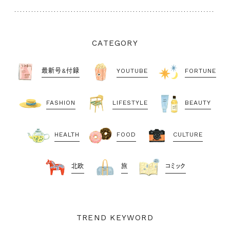
CATEGORY
最新号&付録
YOUTUBE
FORTUNE
FASHION
LIFESTYLE
BEAUTY
HEALTH
FOOD
CULTURE
北欧
旅
コミック
TREND KEYWORD