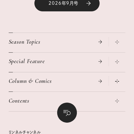
2026年9月号
Season Topics
Special Feature
真夏のひんやりグッズ 2026
大人のリュック探し 2026SS
Column & Comics
ニトリ・イケア・無印良品で賢くおしゃれなインテリア
2026年春夏 トレンドファッションニュース
この春ほしい大人のスニーカー 2026春夏
2026年下半期占い大特集
絶品、お餅レシピ大集合！
Contents
女子旅おすすめスポット 暮らすように心地いいリンネル旅ガイ
ぐれいさん
ド
本当に使える「旅道具」
明日もいい日になりますように
幸せな老後のための リンネルマネー講座
世界のサンタさんに会って来た！
清水みさとの食いしんぼう寄り道サウナ
リンネルおしゃれファッションスナップ
私の住むまち、好きな場所。LOCAL LIFE REPORT
ときめく冬の贈りもの
クグロフの猫
リンネル暮らし部
リンネルチャンネル
リンネル 暮らしの道具大賞