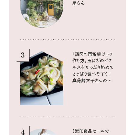
屋さん
3
「鶏肉の南蛮漬け」の
作り方。玉ねぎのピク
ルスをたっぷり絡めて
さっぱり食べやすく：
真藤舞衣子さんの発
酵と酸味レシピ
4
【無印良品セールで