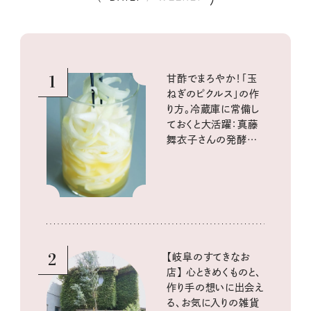
1
甘酢でまろやか！「玉
ねぎのピクルス」の作
り方。冷蔵庫に常備し
ておくと大活躍：真藤
舞衣子さんの発酵と
酸味の仕込みごはん
2
【岐阜のすてきなお
店】 心ときめくものと、
作り手の想いに出会え
る、お気に入りの雑貨