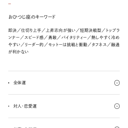
おひつじ座のキーワード
即決／仕切り上手／上昇志向が強い／短期決戦型／トップラ
ンナー／スピード感／勇敢／バイタリティー／熱しやすく冷め
やすい／リーダー的／モットーは挑戦と衝動／タフネス／融通
が利かない
全体運
人間関係もなんだかキラキラ、出会いもいっぱい！ 今回の満月では、
自分の才能をしっかり活かしていくことがフィーチャーされるんだ。
対人・恋愛運
眠らせている才能はないかな？ それって実はお金になるかも。
とっても賑やかな雰囲気。キミの周りに人が集まってきてるの、感じ
るでしょ？ 情報も人もぎゅうぎゅうっと、パワフルなキミの元に集結。