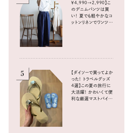
￥4,990→2,990】こ
のデニムパンツは買
い！ 夏でも軽やかなコ
ットンリネンでワンツー
コーデに大活躍！
5
【ダイソーで買ってよか
った！ トラベルグッズ
4選】この夏の旅行に
大活躍！ かわいくて便
利な厳選マストバイア
イテム