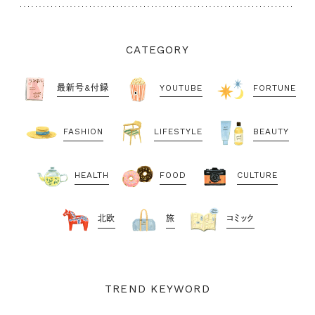
CATEGORY
最新号&付録
YOUTUBE
FORTUNE
FASHION
LIFESTYLE
BEAUTY
HEALTH
FOOD
CULTURE
北欧
旅
コミック
TREND KEYWORD