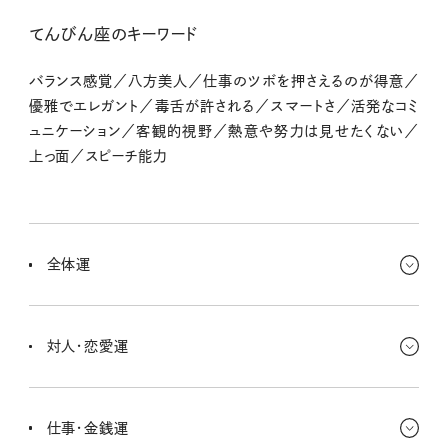
てんびん座のキーワード
バランス感覚／八方美人／仕事のツボを押さえるのが得意／
優雅でエレガント／毒舌が許される／スマートさ／活発なコミ
ュニケーション／客観的視野／熱意や努力は見せたくない／
上っ面／スピーチ能力
全体運
これまで見て見ぬふりをしてきたことに、気づくタイミングかもしれな
いね。隠された本心を知るようなこともあるかもしれない。でもあまり
対人・恋愛運
深刻にならず、冷静に受け止めよう。
誰かから意外な告白をされたり、相手の新たな一面を知ってドギマ
ギするかもね。それがキミにハマることもあれば、徹底的に嫌になっ
仕事・金銭運
ちゃうことも。でもキミのせいじゃない、慌てないで〜。