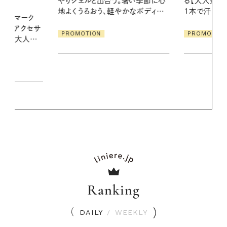
暑い季節に心
る【大人気のドライシャンプー】 この
の一日。汗ば
かなボディケ
1本で汗ばむ季節も一日中心地よく
に過ごす私
PROMOTION
PROMOTIO
Ranking
DAILY
/
WEEKLY