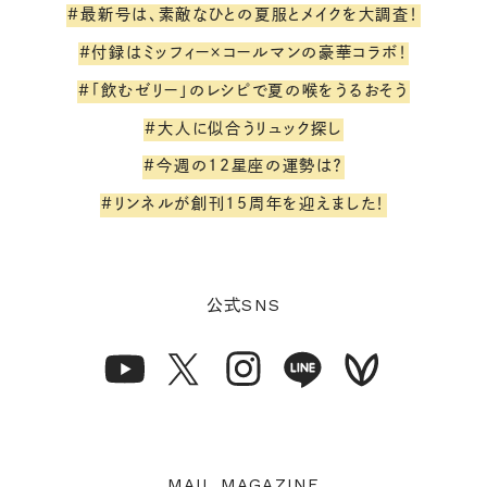
#最新号は、素敵なひとの夏服とメイクを大調査！
#付録はミッフィー×コールマンの豪華コラボ！
#「飲むゼリー」のレシピで夏の喉をうるおそう
#大人に似合うリュック探し
#今週の12星座の運勢は？
#リンネルが創刊15周年を迎えました！
SNS
公式
MAIL MAGAZINE