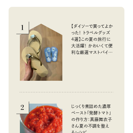
1
【ダイソーで買ってよか
った！ トラベルグッズ
4選】この夏の旅行に
大活躍！ かわいくて便
利な厳選マストバイア
イテム
2
じっくり煮詰めた濃厚
ペースト「発酵トマト」
の作り方：真藤舞衣子
さん夏の不調を整え
るレシピ