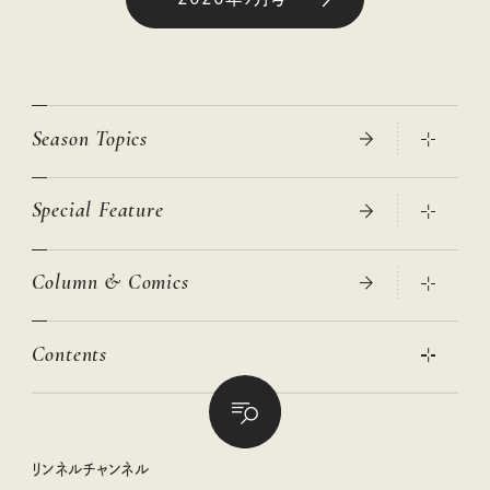
Season Topics
Special Feature
真夏のひんやりグッズ 2026
大人のリュック探し 2026SS
Column & Comics
ニトリ・イケア・無印良品で賢くおしゃれなインテリア
2026年春夏 トレンドファッションニュース
この春ほしい大人のスニーカー 2026春夏
2026年下半期占い大特集
絶品、お餅レシピ大集合！
Contents
女子旅おすすめスポット 暮らすように心地いいリンネル旅ガイ
ぐれいさん
ド
本当に使える「旅道具」
明日もいい日になりますように
幸せな老後のための リンネルマネー講座
世界のサンタさんに会って来た！
清水みさとの食いしんぼう寄り道サウナ
リンネルおしゃれファッションスナップ
私の住むまち、好きな場所。LOCAL LIFE REPORT
ときめく冬の贈りもの
クグロフの猫
リンネル暮らし部
リンネルチャンネル
リンネル 暮らしの道具大賞
クラフトビール案内
中沢元紀の板前さん入門