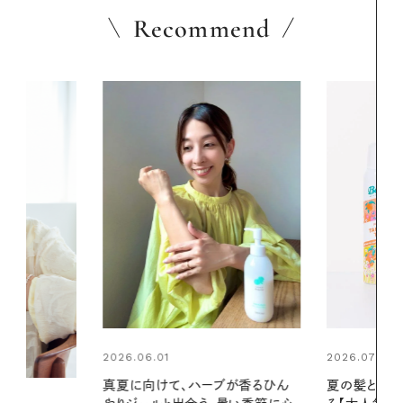
Recommend
2026.07.24
2026.06.01
ブが香るひん
夏の髪と心が瞬時にリフレッシュす
お出かけ前の