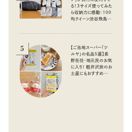
る！3サイズ使ってみた
ら収納力に感動：100
均クイーン渋谷飛鳥の
『本当にいいもの』第
10回③
5
【ご当地スーパー「ツ
ルヤ」の名品5選】長
野在住・地元民のお気
に入り！ 軽井沢旅のお
土産にもおすすめのお
いしいもの