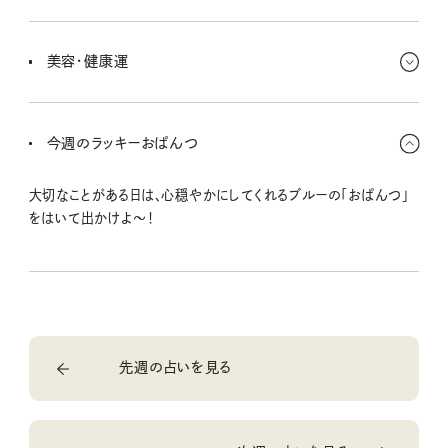
お金の出入りが激しい状態が続いているよ。臨時収入があってラッ
キーなこともあれば、なんだか気が大きくなって使いすぎちゃう場面
美容・健康運
もちらほら。吉凶混合、先のことも考えて行動しよー！
個性を活かしたイメチェンがラッキーだよ。雑誌のモデルさんみたい
じゃなくても、キミの美しさって絶対あるから。そんなチャームポイン
今週のラッキーおぱんつ
トを意識して磨いてみるととっても輝ける☆
大切なことがある日は、心穏やかにしてくれるブルーの「おぱんつ」
をはいて出かけよ〜！
先週の占いを見る