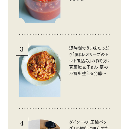
3
短時間でうま味たっぷ
り「豚肉とオリーブのト
マト煮込み」の作り方：
真藤舞衣子さん 夏の
不調を整える発酵レ
シピ
4
ダイソーの「圧縮バッ
グ」が旅行に便利すぎ