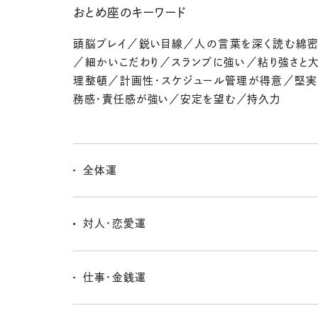
おとめ座のキーワード
頭脳プレイ／鋭い目線／人の言葉を深く読む綿
／細かいこだわり／スランプに強い／粘り強さと
理整頓／計画性・スケジュール管理が得意／堅
務感・責任感が強い／安定を望む／持久力
全体運
ちょっと遠くに旅に出たくなってくるよ。それは物理的な
れないし、学んだり自分を高めたりする精神的な可能性
対人・恋愛運
い。湧き出てくる意欲が、新しい場所に連れてってくれる
人を肩書きとか、見た目で判断しないでいられるように
さ。これまでは何となくで避けていたご縁がじつは良縁で
仕事・金銭運
いないことをしていたかも。共感できる人との出会い、大
すぐには結果が出てこないかもしれないけど、今湧き上