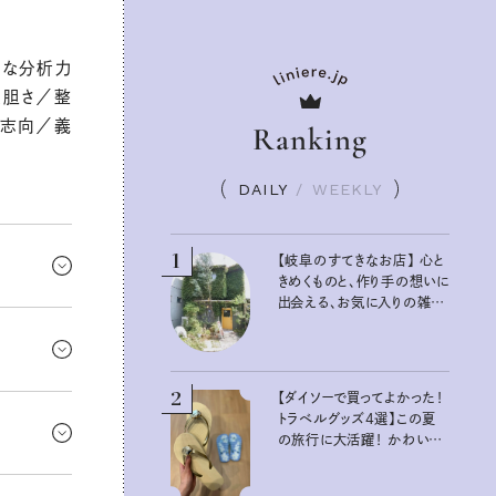
密な分析力
大胆さ／整
実志向／義
Ranking
DAILY
/
WEEKLY
1
【岐阜のすてきなお店】 心と
きめくものと、作り手の想いに
出会える、お気に入りの雑貨
移動かもし
屋さん
もあるみた
はず！
2
【ダイソーで買ってよかった！
なるはず
トラベルグッズ4選】この夏
、もった
の旅行に大活躍！ かわいく
切にっ！
て便利な厳選マストバイア
イテム
がる気持