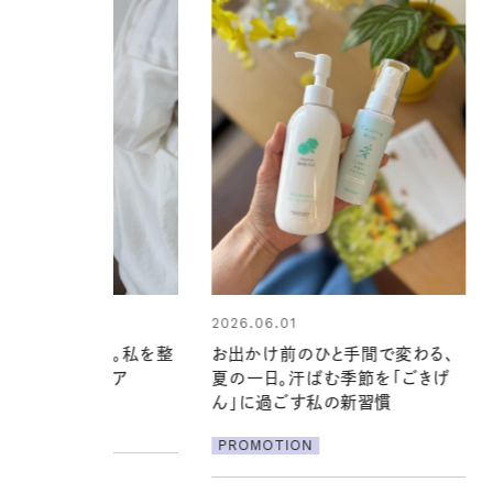
01
2026.07.24
前のひと手間で変わる、
夏の髪と心が瞬時にリフレッシュ
。汗ばむ季節を「ごきげ
する【大人気のドライシャンプー】
ごす私の新習慣
この1本で汗ばむ季節も一日中心
地よく
ION
PROMOTION