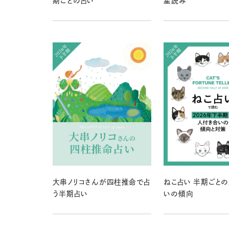
期ごとの占い
星読み
大串ノリコさんが四柱推命で占
ねこ占い 半期ごと
う半期占い
いの傾向