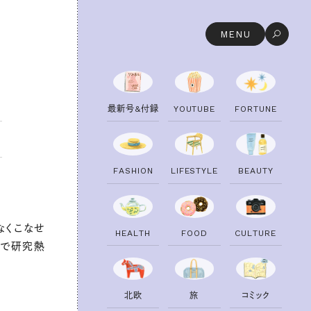
MENU
最
新
号
&
付
録
Y
O
U
T
U
B
E
F
O
R
T
U
N
E
F
A
S
H
I
O
N
L
I
F
E
S
T
Y
L
E
B
E
A
U
T
Y
なくこなせ
H
E
A
L
T
H
F
O
O
D
C
U
L
T
U
R
E
んで研究熱
。
北
欧
旅
コ
ミ
ッ
ク