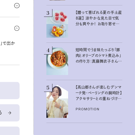
だ。学んだ
3
【贈って喜ばれる夏の手土産
８選】 涼やかな見た目で気
だ金星が
分も爽やか！ お取り寄せも
て気持ちを
できるおすすめギフト
」で出か
4
短時間でうま味たっぷり「豚
肉とオリーブのトマト煮込み」
の作り方：真藤舞衣子さん
夏の不調を整える発酵レシ
ピ
5
【高山都さんが楽しむデンマ
ーク発・ベーリングの腕時計】
アクセサリーとの重ねづけも
素敵な大人の夏スタイル３
PROMOTION
選
る