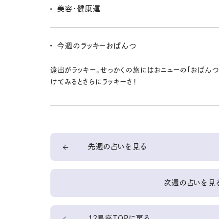
ちを大切に行動すれば、きっと宝物が手に入るはずなん
美容・健康運
ことは、何があっても減らない財産なのさ！
ぐんぐん魅力がアップ中なんだ！ キミのもとにはまだま
いて、キレイになりたいなとか、イメチェンしたい！なん
今週のラッキーおぱんつ
後押ししてくれるよ。美容も効果が出やすいみたい☆
遠出がラッキー。せっかくの旅にはおニューの「おぱんつ
けてみるとさらにラッキーさ！
先週の占いを見る
次週の占いを見
12星座TOPに戻る