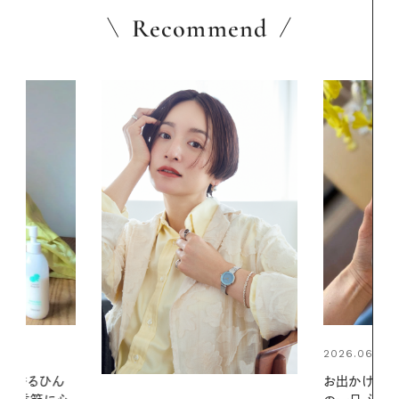
Recommend
2026.06.01
2026.06.01
お出かけ前のひと手間で変わる、夏
暑い夏のナイ