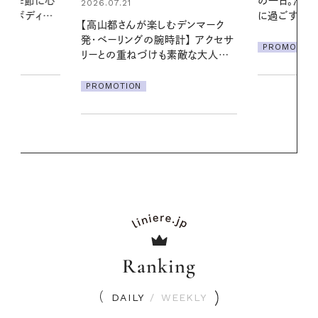
の一日。汗ばむ季節を「ごきげん」
える夜の爽
に過ごす私の新習慣
デンマーク
PROMOTIO
クセサ
PROMOTION
素敵な大人の
Ranking
DAILY
/
WEEKLY