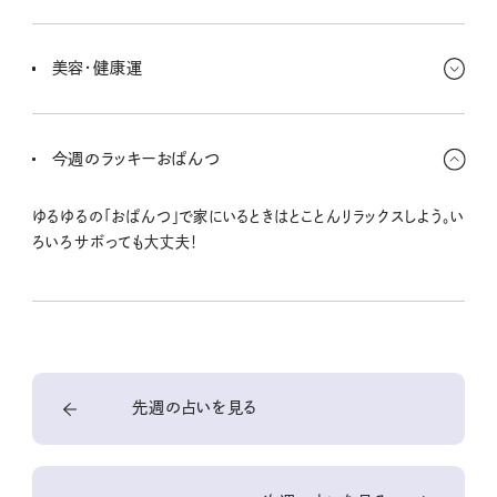
やらなければいけないことが多くて、お金を使う暇もないよ！って人
が多そう。それだけお金も貯まるけど、一方でストレスからのちまち
美容・健康運
ま買いが心配〜。ちょっと引き締めていこう。
消耗しがちかもしれない。忙殺されてる雰囲気もあって、もっと肩の
力を抜いたり、他の人に頼れるところは頼ったり、アウトソーシングし
今週のラッキーおぱんつ
ていこ〜。疲れを癒やしてね。
ゆるゆるの「おぱんつ」で家にいるときはとことんリラックスしよう。い
ろいろサボっても大丈夫！
先週の占いを見る