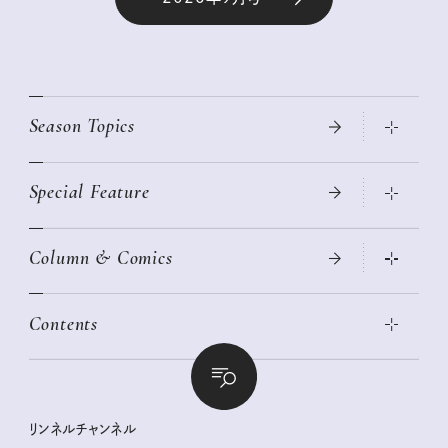
Season Topics
Special Feature
真夏のひんやりグッズ 2026
大人のリュック探し 2026SS
Column & Comics
ニトリ・イケア・無印良品で賢くおしゃれなインテリア
2026年春夏 トレンドファッションニュース
この春ほしい大人のスニーカー 2026春夏
2026年下半期占い大特集
絶品、お餅レシピ大集合！
Contents
女子旅おすすめスポット 暮らすように心地いいリンネル旅ガイ
ぐれいさん
ド
本当に使える「旅道具」
明日もいい日になりますように
幸せな老後のための リンネルマネー講座
世界のサンタさんに会って来た！
清水みさとの食いしんぼう寄り道サウナ
リンネルおしゃれファッションスナップ
私の住むまち、好きな場所。LOCAL LIFE REPORT
ときめく冬の贈りもの
クグロフの猫
リンネル暮らし部
リンネルチャンネル
リンネル 暮らしの道具大賞
クラフトビール案内
中沢元紀の板前さん入門