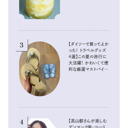
酸味の仕込みごはん
3
【ダイソーで買ってよか
った！ トラベルグッズ
4選】この夏の旅行に
大活躍！ かわいくて便
利な厳選マストバイア
イテム
4
【高山都さんが楽しむ
デンマーク発・ベーリ