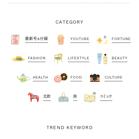
CATEGORY
最新号&付録
YOUTUBE
FORTUNE
FASHION
LIFESTYLE
BEAUTY
HEALTH
FOOD
CULTURE
北欧
旅
コミック
TREND KEYWORD