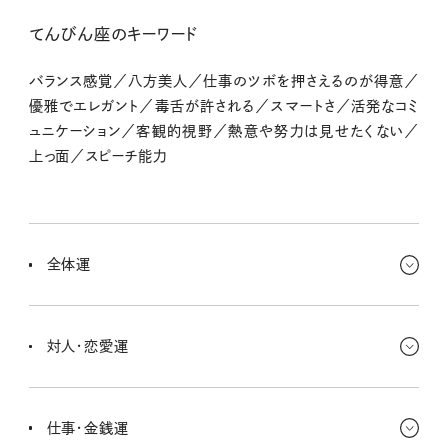
てんびん座のキーワード
バランス感覚／八方美人／仕事のツボを押さえるのが得意／
優雅でエレガント／毒舌が許される／スマートさ／活発なコミ
ュニケーション／客観的視野／熱意や努力は見せたくない／
上っ面／スピーチ能力
全体運
誰かとの関係が復活することもありそう。ドキドキしちゃう出来事が
多いし、人間関係の変化によって生活が彩られていく感じがあるな
対人・恋愛運
あ。連絡がスムーズにいかないこともあるけど、全体的な傾向だから
気にせずに。
まずチェックすべし！なのは過去のつながり。キミにとって新しいもの
を運んできてくれるのは、古いつながりなのかもしれないよ。学生時
仕事・金銭運
代の友人と同窓会なんてのもgood。