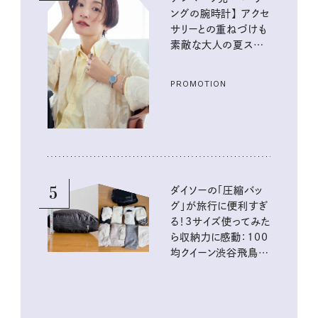
ングの腕時計】 アクセ
サリーとの重ねづけも
素敵な大人の夏スタイ
ル３選
PROMOTION
5
ダイソーの「圧縮バッ
グ」が旅行に便利すぎ
る！3サイズ使ってみた
ら収納力に感動：100
均クイーン渋谷飛鳥の
『本当にいいもの』第
10回③