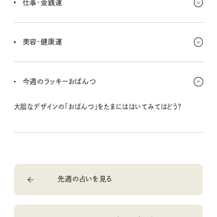
仕事・金銭運
直りもできるよ。
臨時ボーナスがあったり、欲しかったものが手に入るチャンスもあり
そう！ ラッキーな時期が続いてるよ〜。ただしうっかりミスには注意。
美容・健康運
期限が切れそうな商品券とかはないかな？
普段のものだけでなく、ちょっと冒険したものを使ってみよう！ 世界
を広げていくことが、キミのきれいの新しい側面も掘り起こしていく
今週のラッキーおぱんつ
のさ。
大胆なデザインの「おぱんつ」をたまにははいてみてはどう？
先週の占いを見る