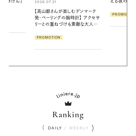
える夜の爽やかご褒美ケア
る【大人気の
1本で汗ばむ
デンマーク
PROMOTION
クセサ
PROMOTIO
素敵な大人の
Ranking
DAILY
/
WEEKLY