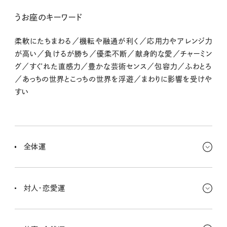
うお座のキーワード
柔軟にたちまわる／機転や融通が利く／応用力やアレンジ力
が高い／負けるが勝ち／優柔不断／献身的な愛／チャーミン
グ／すぐれた直感力／豊かな芸術センス／包容力／ふわとろ
／あっちの世界とこっちの世界を浮遊／まわりに影響を受けや
すい
全体運
とっても熱い雰囲気が漂ってるよね！ 新しいことに挑戦したくなった
り、キミのハートに火をつけてくるものがあるんだと思う。今がまさ
対人・恋愛運
に、行動をスタートするときさ。
気持ちに素直になれる今は、これまで微妙な距離感があった相手と
も上手に距離を縮められるようになるんだ。誤解があった人との仲