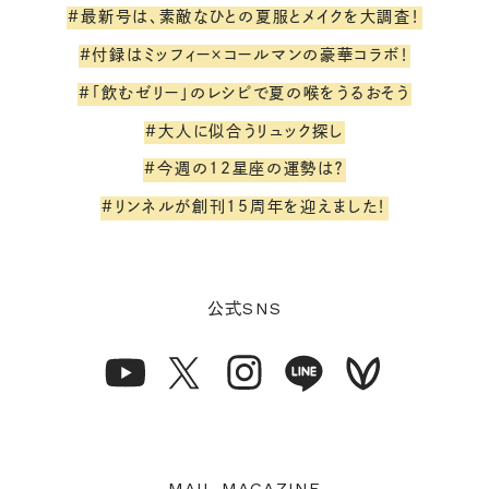
#最新号は、素敵なひとの夏服とメイクを大調査！
#付録はミッフィー×コールマンの豪華コラボ！
#「飲むゼリー」のレシピで夏の喉をうるおそう
#大人に似合うリュック探し
#今週の12星座の運勢は？
#リンネルが創刊15周年を迎えました！
SNS
公式
MAIL MAGAZINE