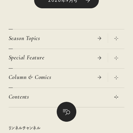
2026年9月号
Season Topics
Special Feature
真夏のひんやりグッズ 2026
大人のリュック探し 2026SS
Column & Comics
ニトリ・イケア・無印良品で賢くおしゃれなインテリア
2026年春夏 トレンドファッションニュース
この春ほしい大人のスニーカー 2026春夏
2026年下半期占い大特集
絶品、お餅レシピ大集合！
Contents
女子旅おすすめスポット 暮らすように心地いいリンネル旅ガイ
ぐれいさん
ド
本当に使える「旅道具」
明日もいい日になりますように
幸せな老後のための リンネルマネー講座
世界のサンタさんに会って来た！
清水みさとの食いしんぼう寄り道サウナ
リンネルおしゃれファッションスナップ
私の住むまち、好きな場所。LOCAL LIFE REPORT
ときめく冬の贈りもの
クグロフの猫
リンネル暮らし部
リンネルチャンネル
リンネル 暮らしの道具大賞
クラフトビール案内