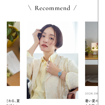
Recommend
2026.06.01
2026.07.24
暑い夏のナイトルーティン。私を整
夏の髪と心が