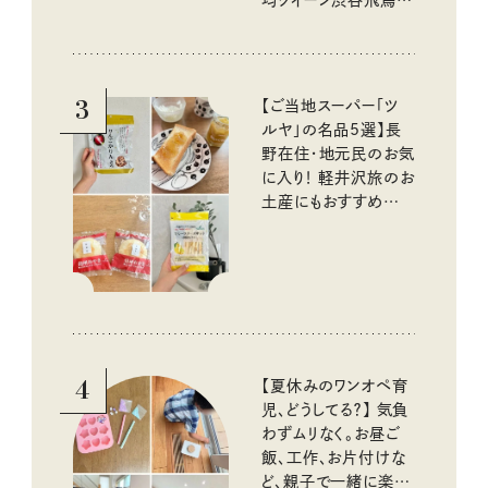
均クイーン渋谷飛鳥の
『本当にいいもの』第
10回③
3
【ご当地スーパー「ツ
ルヤ」の名品5選】長
野在住・地元民のお気
に入り！ 軽井沢旅のお
土産にもおすすめのお
いしいもの
4
【夏休みのワンオペ育
児、どうしてる？】 気負
わずムリなく。お昼ご
飯、工作、お片付けな
ど、親子で一緒に楽し