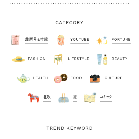
CATEGORY
最新号&付録
YOUTUBE
FORTUNE
FASHION
LIFESTYLE
BEAUTY
HEALTH
FOOD
CULTURE
北欧
旅
コミック
TREND KEYWORD