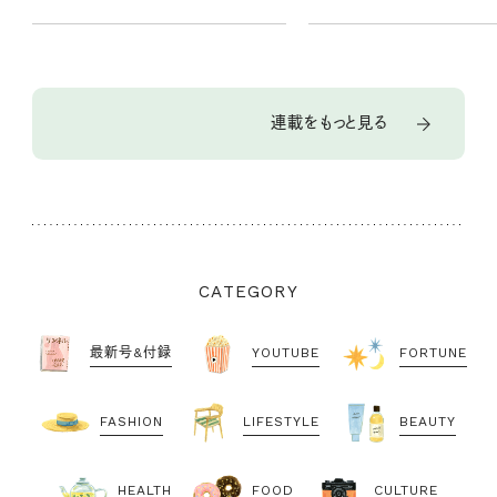
連載をもっと見る
CATEGORY
最新号&付録
YOUTUBE
FORTUNE
FASHION
LIFESTYLE
BEAUTY
HEALTH
FOOD
CULTURE