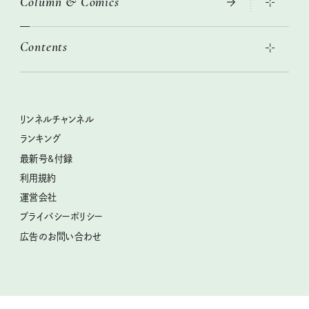
Column & Comics
2026年春夏 トレンドファッションニュース
絶品、お餅レシピ大集合！
2026年下半期占い大特集
本当に使える「旅道具」
Contents
女子旅おすすめスポット 暮らすように心地いいリンネル旅ガイ
ぐれいさん
ド
世界のサンタさんに会って来た！
明日もいい日になりますように
幸せな老後のための リンネルマネー講座
ときめく冬の贈りもの
清水みさとの食いしんぼう寄り道サウナ
リンネルおしゃれファッションスナップ
私の住むまち、好きな場所。LOCAL LIFE REPORT
クラフトビール案内
クグロフの猫
リンネル暮らし部
リンネルチャンネル
リンネル 暮らしの道具大賞
母の日に贈りたい、お花モチーフのアイテム
中沢元紀の板前さん入門
リンネルチャンネル
ランキング
ナチュラルメイクレッスン
うちねこグランプリ2026、発表！
空想喫茶トラノコクさんのあの店この店、喫茶訪問日記
おぱんつ君のわくわく楽しい一週間占い
最新号&付録
喜ばれる贈り物手帖
圷みほさんのゆるっと週末キャンプ通信
毎日が心地よくなるリンネルタロット
利用規約
2026年上半期占い大特集
豆柴・まもるくんの旅日記
運営会社
2025年下半期占い大特集
柳沢小実さんのお散歩するようなゆるり旅
プライバシーポリシー
猫と一緒に心地いい暮らし
広告のお問い合わせ
valoさんのかわいいもの探し
tsukuru & Lin. ツクルアンドリン
kippis（キッピス）
暮らしの時産テクニック