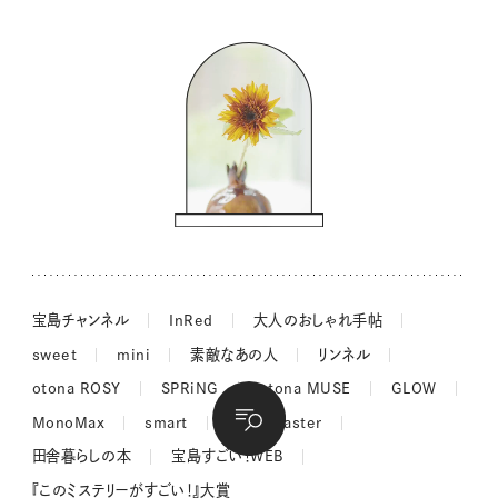
バッグの中身
コウケンテツのヒトワザ巡り
ノーラのフィンランド旅気分
街角ワンデイ
ドーナツハント
吉田羊さんの着物と12のアソビゴコロ
長谷川あかりさんの今週もお疲れ様つまみ
宝島チャンネル
InRed
大人のおしゃれ手帖
sweet
mini
素敵なあの人
リンネル
otona ROSY
SPRiNG
otona MUSE
GLOW
MonoMax
smart
MonoMaster
田舎暮らしの本
宝島すごい！WEB
『このミステリーがすごい！』大賞