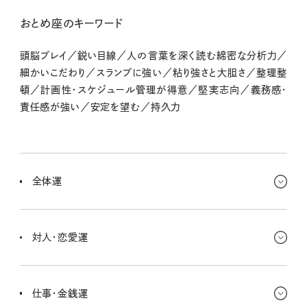
おとめ座のキーワード
頭脳プレイ／鋭い目線／人の言葉を深く読む綿密な分析力／
細かいこだわり／スランプに強い／粘り強さと大胆さ／整理整
頓／計画性・スケジュール管理が得意／堅実志向／義務感・
責任感が強い／安定を望む／持久力
全体運
パートナーシップに関する運気が刺激されている今のキミ。出会いに
恵まれたり、誰かと意気投合することで素敵な時間を過ごしていけ
対人・恋愛運
るんだ。期待していて〜。
心の壁を感じていた相手にも、打ち解けられるポイントを見つけた
り、きっかけをつかんであっという間に仲良くなれたり。ラブでも急展
仕事・金銭運
開があるかも！ ぜひ積極的にね。