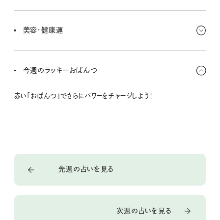
恩恵もありつつ、びっくりなことも起こりやすいのが今の時期。何か
をもらってラッキー！と思っていたのに、意外とお得じゃなかった......
美容・健康運
なんてことも。ケチケチしないことが大切！
出会い運が高まっていて多くの人と交流するなかで、洗練された雰
囲気になっていくよ。パワフルな人に出会うとその元気をもらえるみ
今週のラッキーおぱんつ
たい。ぜひ歩くパワースポットみたいな人にアポを。
赤い「おぱんつ」でさらにパワーをチャージしよう！
先週の占いを見る
次週の占いを見る