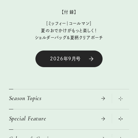
【付 録】
［ミッフィー｜コールマン］
夏のおでかけがもっと楽しく！
ショルダーバッグ&夏柄クリアポーチ
2026年9月号
Season Topics
Special Feature
大人のリュック探し 2026SS
ニトリ・イケア・無印良品で賢くおしゃれなインテリア
この春ほしい大人のスニーカー 2026春夏