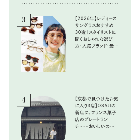
10回③
3
【2026年】レディース
サングラスおすすめ
30選｜スタイリストに
聞くおしゃれな選び
方・人気ブランド・最新
トレンド情報を詳しく
お届け！
4
【京都で見つけたお気
に入り3店】OSAJIの
新店に、フランス菓子
店のプレートラン
チ……おいしいのんび
り街歩き。