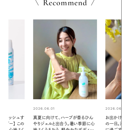
Recommend
2026.06.01
2026.06.01
ブが香るひん
お出かけ前のひと手間で変わる、夏
暑い夏のナイ
暑い季節に心
の一日。汗ばむ季節を「ごきげん」
える夜の爽
かなボディケ
に過ごす私の新習慣