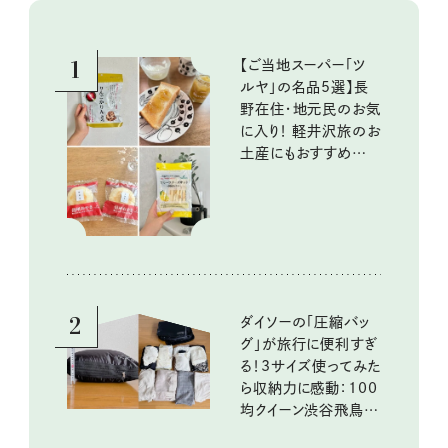
1
【ご当地スーパー「ツ
ルヤ」の名品5選】長
野在住・地元民のお気
に入り！ 軽井沢旅のお
土産にもおすすめのお
いしいもの
2
ダイソーの「圧縮バッ
グ」が旅行に便利すぎ
る！3サイズ使ってみた
ら収納力に感動：100
均クイーン渋谷飛鳥の
『本当にいいもの』第