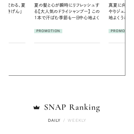
リフレッシュす
真夏に向けて、ハーブが香るひん
暑い夏のナイ
ンプー】 この
やりジェルと出合う。暑い季節に心
える夜の爽
一日中心地よく
地よくうるおう、軽やかなボディケ
ア
PROMOTIO
PROMOTION
SNAP
Ranking
DAILY
/
WEEKLY