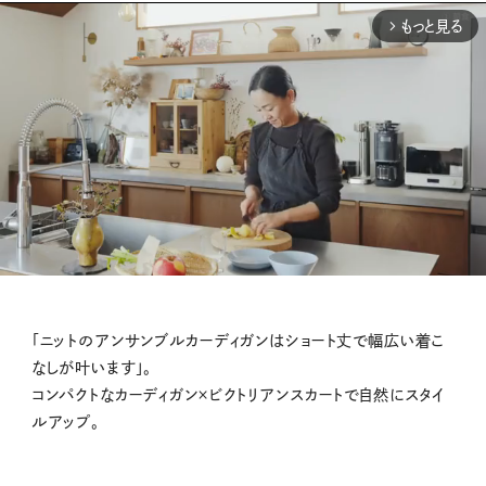
もっと見る
arrow_forward_ios
M
「ニットのアンサンブルカーディガンはショート丈で幅広い着こ
u
なしが叶います」。
t
コンパクトなカーディガン×ビクトリアンスカートで自然にスタイ
e
ルアップ。