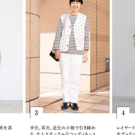
4
5
レイヤードを楽しむ冬の装いは、小物
淡色トー
き締め
やディテールで自分らしさを重ねて
キルティ
ネート