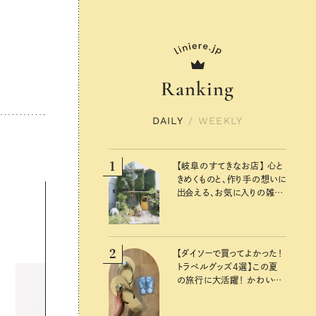
Ranking
DAILY
/
WEEKLY
1
【岐阜のすてきなお店】 心と
きめくものと、作り手の想いに
出会える、お気に入りの雑貨
屋さん
2
【ダイソーで買ってよかった！
トラベルグッズ4選】この夏
の旅行に大活躍！ かわいく
て便利な厳選マストバイア
イテム