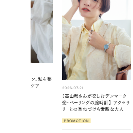
1
ナイトルーティン。私を整
爽やかご褒美ケア
2026.07.21
【高山都さんが楽しむデンマーク
ION
発・ベーリングの腕時計】 アクセサ
リーとの重ねづけも素敵な大人の
夏スタイル３選
PROMOTION