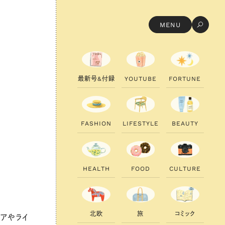
MENU
最
新
号
&
付
録
Y
O
U
T
U
B
E
F
O
R
T
U
N
E
F
A
S
H
I
O
N
L
I
F
E
S
T
Y
L
E
B
E
A
U
T
Y
H
E
A
L
T
H
F
O
O
D
C
U
L
T
U
R
E
北
欧
旅
コ
ミ
ッ
ク
アやライ