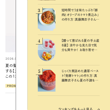
3
短時間でうま味たっぷり「豚
肉とオリーブのトマト煮込み」
の作り方：真藤舞衣子さん
夏の不調を整える発酵レシ
ピ
4
【贈って喜ばれる夏の手土産
８選】 涼やかな見た目で気
分も爽やか！ お取り寄せも
できるおすすめギフト
2026.07.24
夏の髪と心が瞬時にリフレッシュ
5
する【大人気のドライシャンプー】
じっくり煮詰めた濃厚ペース
ト「発酵トマト」の作り方：真
この1本で汗ばむ季節も一日中心
藤舞衣子さん夏の不調を整
地よく
えるレシピ
PROMOTION
ランキングをもっと見る