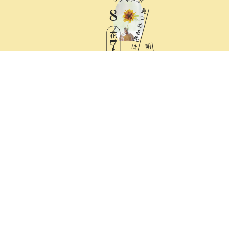
8
見
つ
め
る
花ごよみ
先
7
は
明
日
Fri
と
憧
れ