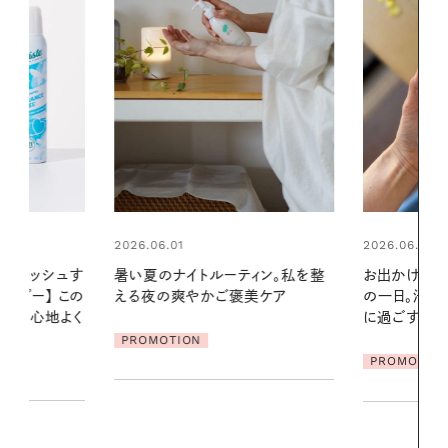
2026.06.01
2026.06.01
ィン。私を整
お出かけ前のひと手間で変わる、夏
真夏に向けて
美ケア
の一日。汗ばむ季節を「ごきげん」
やりジェルと
に過ごす私の新習慣
地よくうるお
ア
PROMOTION
PROMOTIO