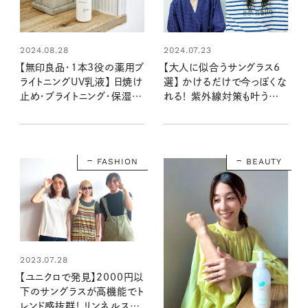
2024.08.28
2024.07.23
【無印良品・1本3役の薬用ブ
【大人に似合うサングラス6
ライトニングUV乳液】 日焼け
選】 かけるだけで今っぽくな
止め・ブライトニング・保湿が
れる！ 紫外線対策も叶うおし
これ一本！ 50代ライターがそ
ゃれな一本は？
の実力を徹底検証しました
FASHION
BEAUTY
2023.07.28
【ユニクロで発見】2000円以
下のサングラスが高機能でト
レンド感抜群！ リンネルスタ