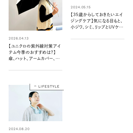
2024.05.15
【35歳からしておきたいエイ
ジングケア】気になる目もと、
小ジワ、シミ、リップとUVケア
のルールとおすすめコスメを
2026.04.13
美容のプロに聞きました
【ユニクロの紫外線対策アイ
テム今季のおすすめは？】
傘、ハット、アームカバー、サ
ングラス…注目の“着るUVカ
ット”をスタイリストがチェッ
ク！
LIFESTYLE
2024.08.20