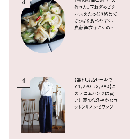
3
「鶏肉の南蛮漬け」の
作り方。玉ねぎのピク
ルスをたっぷり絡めて
さっぱり食べやすく：
真藤舞衣子さんの発
酵と酸味レシピ
4
【無印良品セールで
￥4,990→2,990】こ
のデニムパンツは買
い！ 夏でも軽やかなコ
ットンリネンでワンツー
コーデに大活躍！