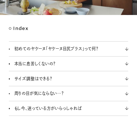
Index
M
u
t
初めてのヤケーヌ「ヤケーヌ目尻プラス」って何？
e
本当に息苦しくないの？
サイズ調整はできる？
周りの目が気にならない…？
もし今、迷っている方がいらっしゃれば