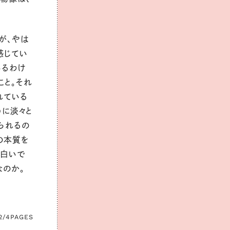
が、やは
感じてい
いるわけ
こと。それ
れている
うに淡々と
られるの
の本質を
面白いで
なのか。
2/4
PAGES