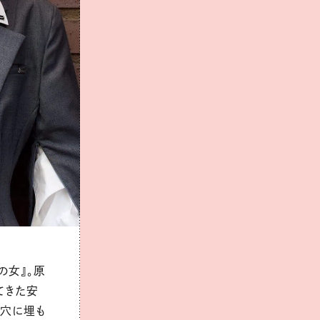
の女』。原
てきた安
砂穴に埋も