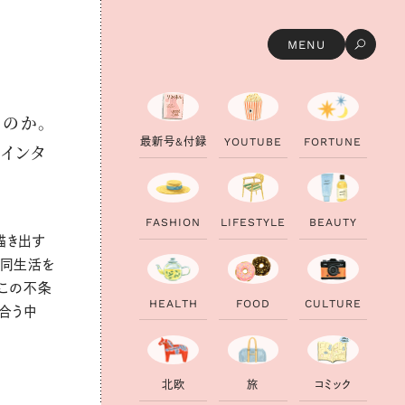
MENU
のか。
最
新
号
&
付
録
Y
O
U
T
U
B
E
F
O
R
T
U
N
E
インタ
F
A
S
H
I
O
N
L
I
F
E
S
T
Y
L
E
B
E
A
U
T
Y
描き出す
共同生活を
、この不条
H
E
A
L
T
H
F
O
O
D
C
U
L
T
U
R
E
合う中
北
欧
旅
コ
ミ
ッ
ク