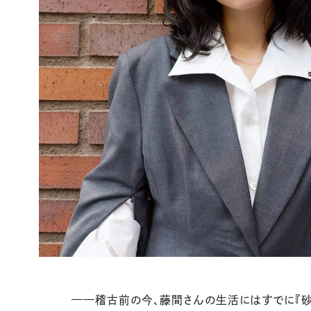
——
稽古前の今、藤間さんの生活にはすでに『砂