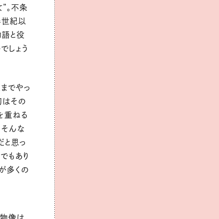
”。不条
半世紀以
物語と役
でしょう
丘までやっ
初はその
を重ねる
。そんな
だと思っ
でもあり
が多くの
物像は、