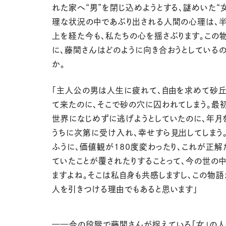
れた家へ“男”を閉じ込めようとする、謎めいた“女
理な状況の中であぶり出される人間の心理は、
上を経た今も、私たちの心を揺さぶります。この
に、藤間さんはどのように向き合おうとしているの
か。
「主人公の男は人生に疲れて、自由を求めて砂
て来たのに、そこで砂の穴に囚われてしまう。最
世界になじめずに逃げようとしていたのに、年月
うちに次第に受け入れ、幸せすら見出してしまう
ふうに、価値観が
180
度変わったり、これが正解
ていたことが覆されたりすることって、今の世の中
ますよね。そこは私自身も共感しますし、この物語
人を引きつける理由でもあると思います」
——
今の段階で藤間さんが捉えている「女」の人