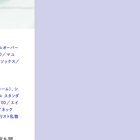
プルオーバー
00／マユ
、ソックス／
ルーム）、シ
ル スタンダ
700／エイ
イネック
イリスト私物
室を開