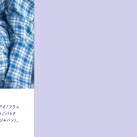
リデイ/フラッ
0／バトナ
ジャパン）、