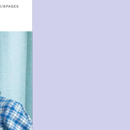
2/6
PAGES