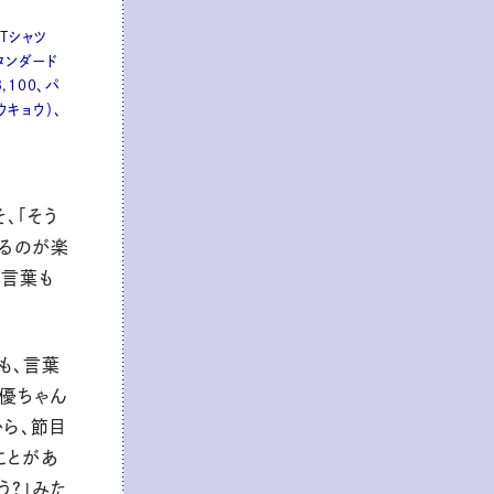
ーTシャツ
タンダード
,100、パ
ウキョウ）、
、「そう
えるのが楽
ぶ言葉も
も、言葉
も優ちゃん
ら、節目
ことがあ
う？」みた