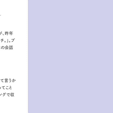
い
が、昨年
チ。」。プ
体の会話
んて言うか
ってこと
ングで収