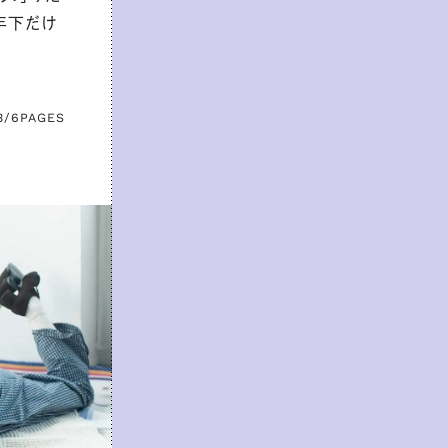
年下だけ
3/6
PAGES