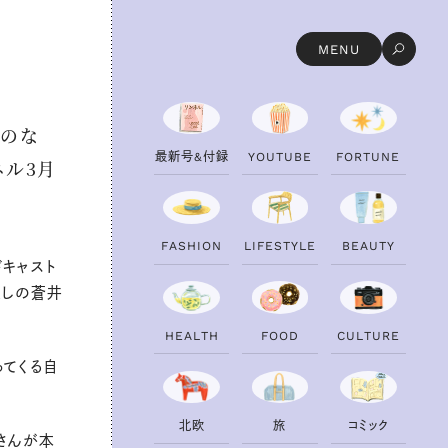
MENU
とのな
最
新
号
&
付
録
Y
O
U
T
U
B
E
F
O
R
T
U
N
E
ネル3月
F
A
S
H
I
O
N
L
I
F
E
S
T
Y
L
E
B
E
A
U
T
Y
ドキャスト
良しの蒼井
H
E
A
L
T
H
F
O
O
D
C
U
L
T
U
R
E
ってくる自
北
欧
旅
コ
ミ
ッ
ク
さんが本