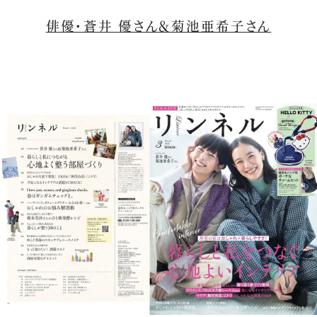
俳優・蒼井 優さん＆菊池亜希子さん