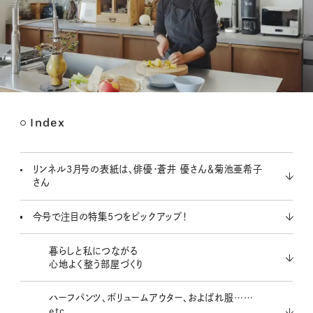
Index
M
u
t
リンネル3月号の表紙は、俳優・蒼井 優さん＆菊池亜希子
e
さん
今号で注目の特集5つをピックアップ！
暮らしと私につながる
心地よく整う部屋づくり
ハーフパンツ、ボリュームアウター、およばれ服……
etc.