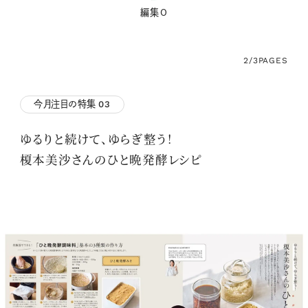
編集O
2/3
PAGES
今月注目の特集
03
ゆるりと続けて、ゆらぎ整う！
榎本美沙さんのひと晩発酵レシピ