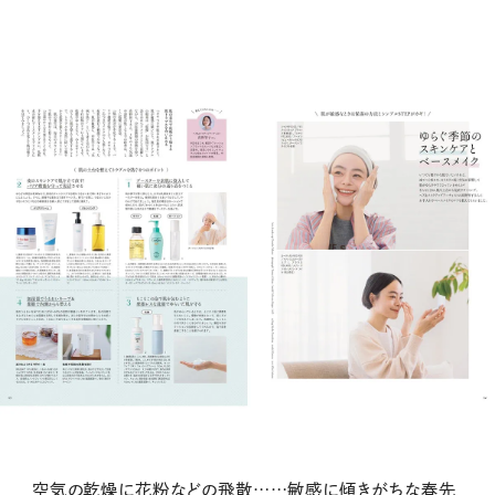
空気の乾燥に花粉などの飛散……敏感に傾きがちな春先