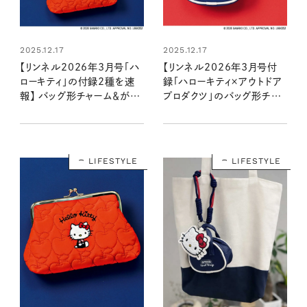
CLOSE
2025.12.17
2025.12.17
【リンネル2026年3月号「ハ
【リンネル2026年3月号付
ローキティ」の付録2種を速
録「ハローキティ×アウトドア
報】 バッグ形チャーム＆がま
プロダクツ」のバッグ形チャ
口ポーチにきゅん（1/20発
ーム】 がレトロでかわいい
売リンネル2026年3月号・3
♡（1/20発売リンネル
月号増刊）
2026年3月号・3月号増刊）
LIFESTYLE
LIFESTYLE