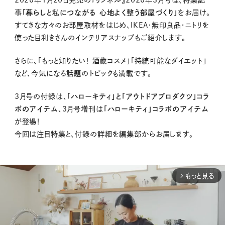
事
「暮らしと私につながる 心地よく整う部屋づくり」
をお届け。
すてきな方々のお部屋取材をはじめ、IKEA・無印良品・ニトリを
使った目利きさんのインテリアスナップもご紹介します。
さらに、「もっと知りたい！ 酒蔵コスメ」「持続可能なダイエット」
など、今気になる話題のトピックも満載です。
3月号の付録は、
「ハローキティ」と「アウトドアプロダクツ」コラ
ボのアイテム
、3月号増刊は
「ハローキティ」コラボのアイテム
が登場！
今回は注目特集と、付録の詳細を編集部からお届します。
もっと見る
arrow_forward_ios