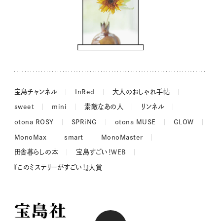
街角ワンデイ
ドーナツハント
吉田羊さんの着物と12のアソビゴコロ
長谷川あかりさんの今週もお疲れ様つまみ
宝島チャンネル
InRed
大人のおしゃれ手帖
sweet
mini
素敵なあの人
リンネル
otona ROSY
SPRiNG
otona MUSE
GLOW
MonoMax
smart
MonoMaster
田舎暮らしの本
宝島すごい！WEB
『このミステリーがすごい！』大賞