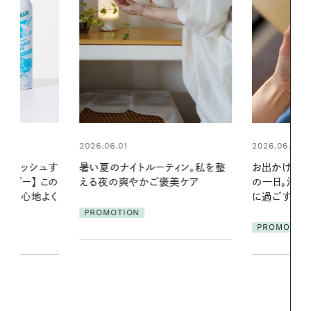
2026.06.01
2026.06.01
ィン。私を整
お出かけ前のひと手間で変わる、夏
真夏に向けて
美ケア
の一日。汗ばむ季節を「ごきげん」
やりジェルと
に過ごす私の新習慣
地よくうるお
ア
PROMOTION
PROMOTIO