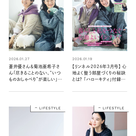
2026.01.27
2026.01.19
蒼井優さん＆菊池亜希子さ
【リンネル2026年3月号】 心
ん「尽きることのない、“いつ
地よく整う部屋づくりの秘訣
ものおしゃべり”が楽しい」リ
とは？ 「ハローキティ」付録と
ンネル3月号表紙に登場！
注目の特集を最速レポート
〈1月20日発売3月号・3月号
増刊〉
LIFESTYLE
LIFESTYLE