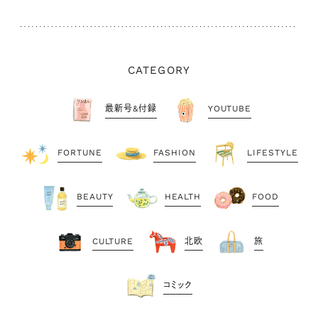
CATEGORY
最新号&付録
YOUTUBE
FORTUNE
FASHION
LIFESTYLE
BEAUTY
HEALTH
FOOD
CULTURE
北欧
旅
コミック