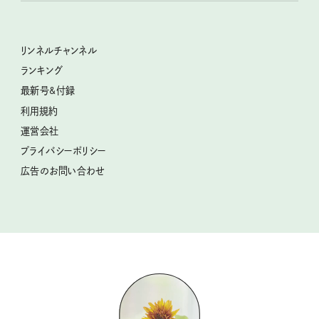
幸せな老後のための リンネルマネー講座
ときめく冬の贈りもの
清水みさとの食いしんぼう寄り道サウナ
リンネルおしゃれファッションスナップ
私の住むまち、好きな場所。LOCAL LIFE REPORT
クラフトビール案内
クグロフの猫
リンネル暮らし部
リンネルチャンネル
リンネル 暮らしの道具大賞
母の日に贈りたい、お花モチーフのアイテム
中沢元紀の板前さん入門
リンネルチャンネル
ランキング
ナチュラルメイクレッスン
うちねこグランプリ2026、発表！
空想喫茶トラノコクさんのあの店この店、喫茶訪問日記
おぱんつ君のわくわく楽しい一週間占い
最新号&付録
喜ばれる贈り物手帖
圷みほさんのゆるっと週末キャンプ通信
毎日が心地よくなるリンネルタロット
利用規約
2026年上半期占い大特集
豆柴・まもるくんの旅日記
運営会社
2025年下半期占い大特集
柳沢小実さんのお散歩するようなゆるり旅
プライバシーポリシー
猫と一緒に心地いい暮らし
広告のお問い合わせ
valoさんのかわいいもの探し
tsukuru & Lin. ツクルアンドリン
kippis（キッピス）
暮らしの時産テクニック
バッグの中身
コウケンテツのヒトワザ巡り
ノーラのフィンランド旅気分