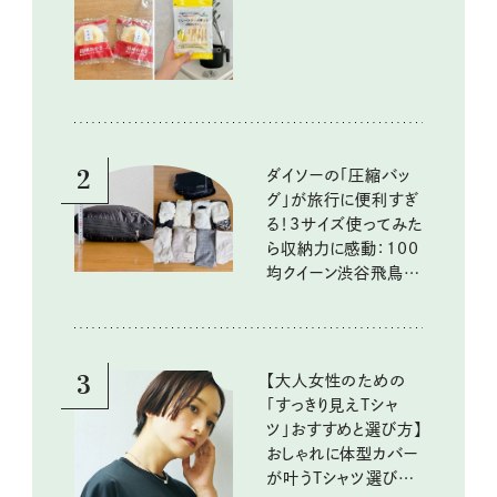
いしいもの
2
ダイソーの「圧縮バッ
グ」が旅行に便利すぎ
る！3サイズ使ってみた
ら収納力に感動：100
均クイーン渋谷飛鳥の
『本当にいいもの』第
10回③
3
【大人女性のための
「すっきり見えTシャ
ツ」おすすめと選び方】
おしゃれに体型カバー
が叶うTシャツ選びの