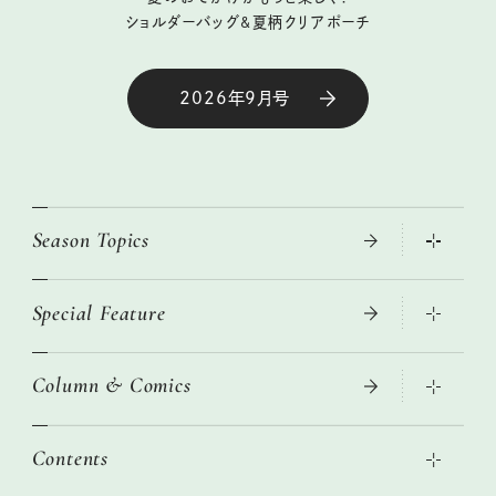
ショルダーバッグ&夏柄クリアポーチ
2026年9月号
Season Topics
Special Feature
大人のリュック探し 2026SS
ニトリ・イケア・無印良品で賢くおしゃれなインテリア
Column & Comics
この春ほしい大人のスニーカー 2026春夏
2026年春夏 トレンドファッションニュース
絶品、お餅レシピ大集合！
2026年下半期占い大特集
本当に使える「旅道具」
Contents
女子旅おすすめスポット 暮らすように心地いいリンネル旅ガイ
ぐれいさん
ド
世界のサンタさんに会って来た！
明日もいい日になりますように