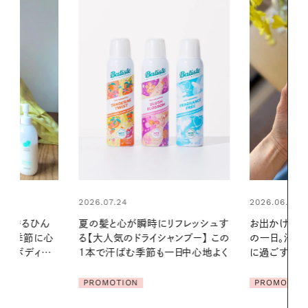
2026.06.01
リフレッシュす
お出かけ前のひと手間で変わる、夏
ンプー】 この
の一日。汗ばむ季節を「ごきげん」
2026.07.21
一日中心地よく
に過ごす私の新習慣
【高山都さん
発・ベーリングの
PROMOTION
リーとの重ね
夏スタイル３