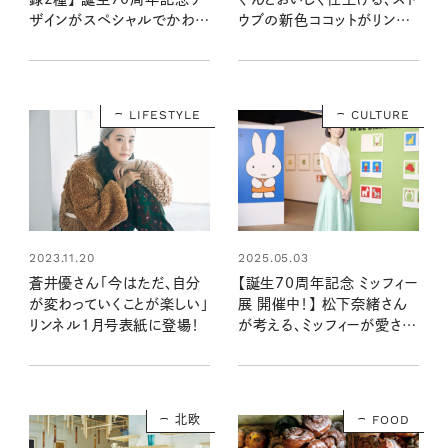
ザインがスペシャルでかわい
ウブの新色ココットがリンネ
い！ 保冷ビッグトート＆ドレッ
ル公式Instagramのフォロ
サーポーチが登場！ （7/18
ーと投稿への「いいね！ 」で
発売リンネル2025年9月
当たる！
号・9月号増刊）
LIFESTYLE
CULTURE
2023.11.20
2025.05.03
蒼井優さん「今はただ、自分
【誕生70周年記念 ミッフィー
が変わっていくことが楽しい」
展 開催中！】 松下奈緒さん
リンネル1月号表紙に登場！
が考える、ミッフィーが愛され
る理由
北欧
FOOD