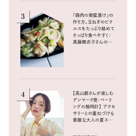
3
「鶏肉の南蛮漬け」の
作り方。玉ねぎのピク
ルスをたっぷり絡めて
さっぱり食べやすく：
真藤舞衣子さんの発
酵と酸味レシピ
4
【高山都さんが楽しむ
デンマーク発・ベーリ
ングの腕時計】 アクセ
サリーとの重ねづけも
素敵な大人の夏スタイ
ル３選