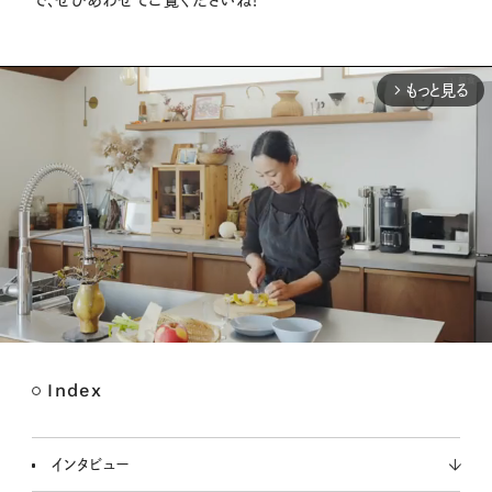
もっと見る
arrow_forward_ios
Index
M
u
t
インタビュー
e