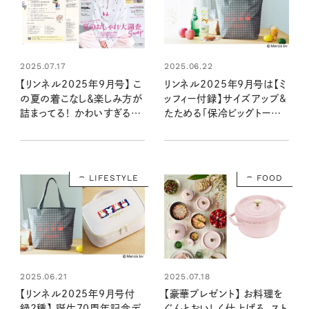
2025.07.17
2025.06.22
【リンネル2025年9月号】 こ
リンネル2025年9月号は【ミ
の夏の着こなし＆楽しみ方が
ッフィー付録】サイズアップ&
詰まってる！ かわいすぎる「ミ
たためる「保冷ビッグトー
ッフィー」付録＆編集部おす
ト」！ お買い物から旅まで大
すめ特集を最速レポート＜7
活躍！（7/18発売リンネル
月18日発売9月号・9月号増
2025年9月号）
刊＞
LIFESTYLE
FOOD
2025.06.21
2025.07.18
【リンネル2025年9月号付
【豪華プレゼント】 お料理を
録2種】 誕生70周年記念デ
ぐんとおいしく仕上げる、スト