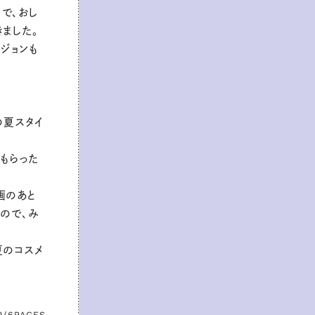
で、おし
ました。
ジョンも
の夏スタイ
もらった
画のあと
ので、み
夏のコスメ
2/6
PAGES