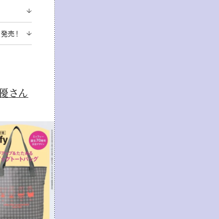
発売！
優さん