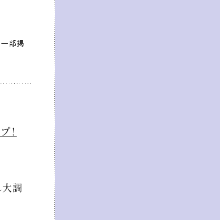
、一部掲
プ！
れ大調