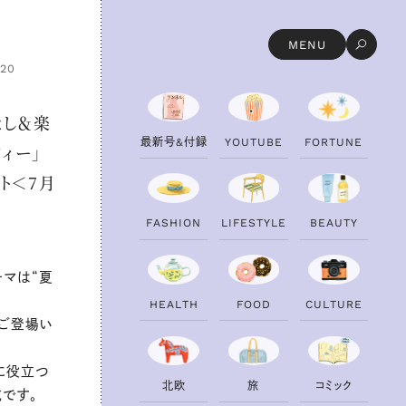
MENU
.20
なし＆楽
最
新
号
&
付
録
Y
O
U
T
U
B
E
F
O
R
T
U
N
E
ィー」
ト＜7月
F
A
S
H
I
O
N
L
I
F
E
S
T
Y
L
E
B
E
A
U
T
Y
ーマは“夏
H
E
A
L
T
H
F
O
O
D
C
U
L
T
U
R
E
にご登場い
に役立つ
北
欧
旅
コ
ミ
ッ
ク
載です。