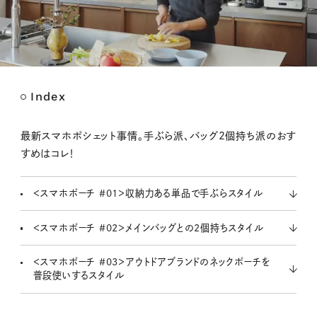
Index
M
u
t
最新スマホポシェット事情。手ぶら派、バッグ2個持ち派のおす
e
すめはコレ！
＜スマホポーチ #01＞収納力ある単品で手ぶらスタイル
＜スマホポーチ #02＞メインバッグとの2個持ちスタイル
＜スマホポーチ #03＞アウトドアブランドのネックポーチを
普段使いするスタイル