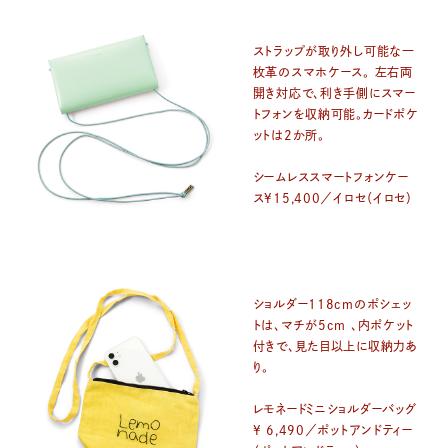
ストラップが取り外し可能な一
枚革のスマホケース。 左右両
開き対応で、利き手側にスマー
トフォンを収納可能。カードポケ
ットは2か所。
シームレススマートフォンケー
ス¥15,400／イロセ（イロセ）
ショルダー118cmのポシェッ
トは、マチが5cm 、内ポケット
付きで、見た目以上に収納力あ
り。
レモネードミニショルダーバッグ
¥ 6,490／ポットアンドティー