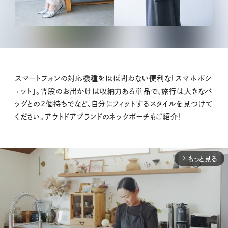
スマートフォンの対応機種をほぼ問わない便利な「スマホポシ
ェット」。普段のお出かけは収納力ある単品で、旅行は大きなバ
ッグとの2個持ちでなど、自分にフィットするスタイルを見つけて
ください。アウトドアブランドのネックポーチもご紹介！
もっと見る
arrow_forward_ios