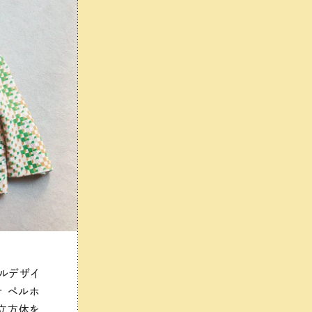
ルデザイ
ナ ペルホ
で立方体を