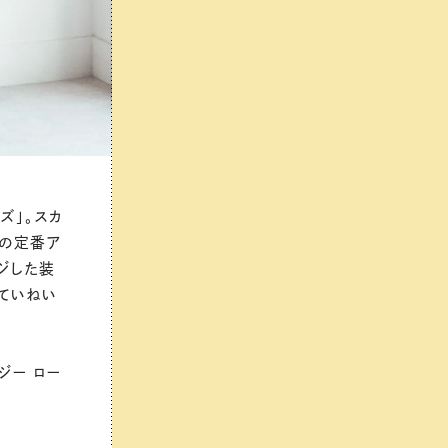
ズ」。スカ
ドの定番ア
ジした装
ていねい
ジー ロー