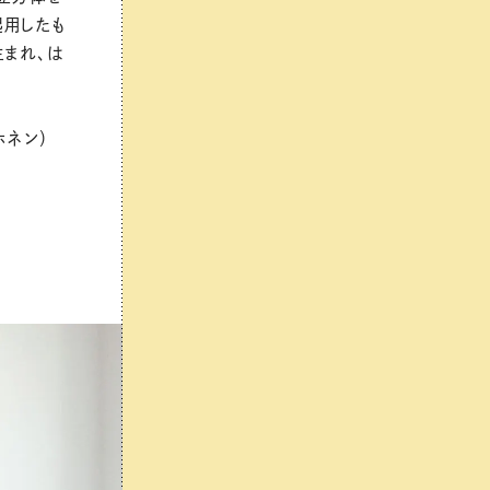
起用したも
生まれ、は
ホネン）