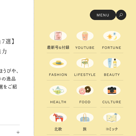
MENU
7選】
最
新
号
&
付
録
Y
O
U
T
U
B
E
F
O
R
T
U
N
E
魅力
ほうびや、
F
A
S
H
I
O
N
L
I
F
E
S
T
Y
L
E
B
E
A
U
T
Y
きの逸品
選をご紹
H
E
A
L
T
H
F
O
O
D
C
U
L
T
U
R
E
北
欧
旅
コ
ミ
ッ
ク