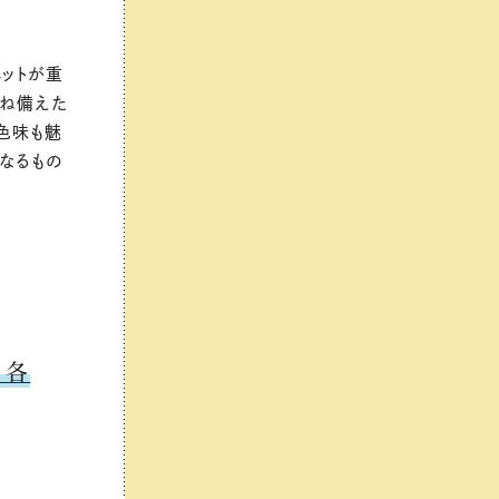
ットが重
兼ね備えた
色味も魅
くなるもの
 各