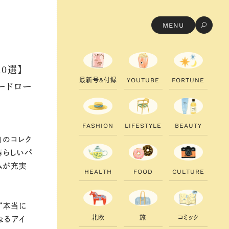
MENU
0選】
最
新
号
&
付
録
Y
O
U
T
U
B
E
F
O
R
T
U
N
E
ードロー
F
A
S
H
I
O
N
L
I
F
E
S
T
Y
L
E
B
E
A
U
T
Y
」のコレク
春らしいパ
ムが充実
H
E
A
L
T
H
F
O
O
D
C
U
L
T
U
R
E
“本当に
北
欧
旅
コ
ミ
ッ
ク
なるアイ