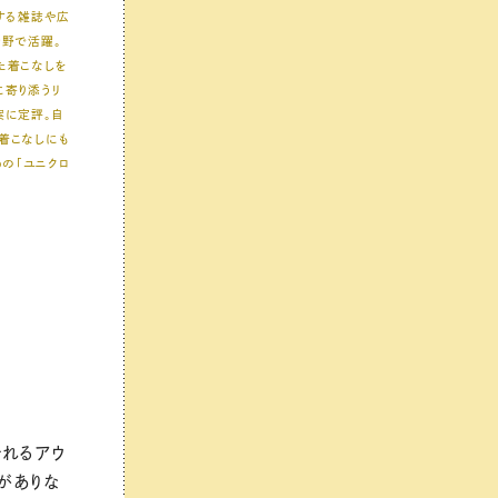
とする雑誌や広
分野で活躍。
た着こなしを
に寄り添うリ
案に定評。自
着こなしにも
pの「ユニクロ
。
おれるアウ
がありな