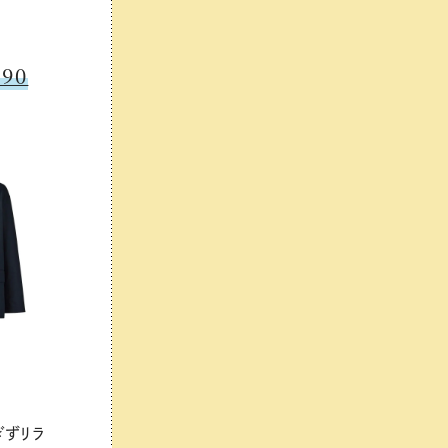
90
ぎずリラ