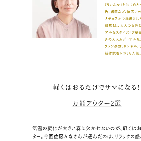
『リンネル』をはじめ
告、書籍など、幅広い
ナチュラルで洗練され
得意とし、大人の女性
アルなスタイリング提
身の大人カジュアルな
ファン多数。リンネル.j
新作試着レポ」も人気
軽くはおるだけでサマになる！
万能アウター2選
気温の変化が大きい春に欠かせないのが、軽くは
ター。今回佐藤かなさんが選んだのは、リラックス感