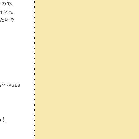
いので、
イント。
したいで
2/4
PAGES
！