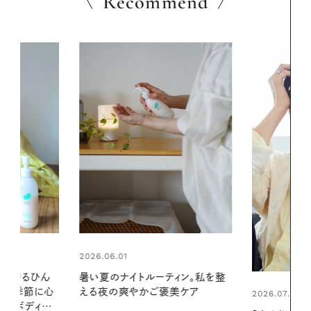
Recommend
2026.06.01
ィン。私を整
お出かけ前の
美ケア
の一日。汗ば
2026.07.21
に過ごす私