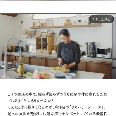
もっと見る
arrow_forward_ios
M
日々の生活の中で、知らず知らずのうちに足や体に疲れをため
u
てしまうことはありませんか？
t
そんなときに頼りになるのが、今注目の「リカバリーシューズ」。
e
足への負担を軽減し、快適な歩行をサポートしてくれる機能性