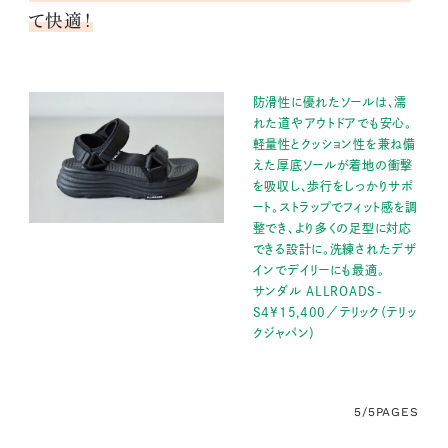
て快適！
防滑性に優れたソールは、濡
れた道やアウトドアでも安心。
軽量性とクッション性を兼ね備
えた厚底ソールが着地の衝撃
を吸収し、歩行をしっかりサポ
ート。ストラップでフィット感を調
整でき、より多くの足型に対応
できる設計に。洗練されたデザ
インでデイリーにも最適。
サンダル ALLROADS-
S4¥15,400／テリック（テリッ
クジャパン）
5/5
PAGES