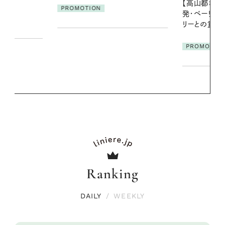
【高山都さんが楽しむデンマーク
発・ベーリングの腕時計】 アクセサ
PROMOTIO
リーとの重ねづけも素敵な大人の
夏スタイル３選
PROMOTION
Ranking
DAILY
/
WEEKLY