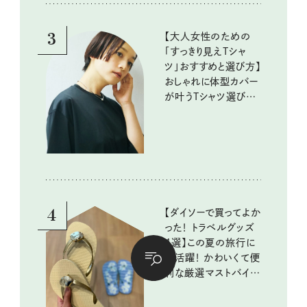
10回③
3
【大人女性のための
「すっきり見えTシャ
ツ」おすすめと選び方】
おしゃれに体型カバー
が叶うTシャツ選びの
ポイントは？
4
【ダイソーで買ってよか
った！ トラベルグッズ
4選】この夏の旅行に
大活躍！ かわいくて便
利な厳選マストバイア
イテム