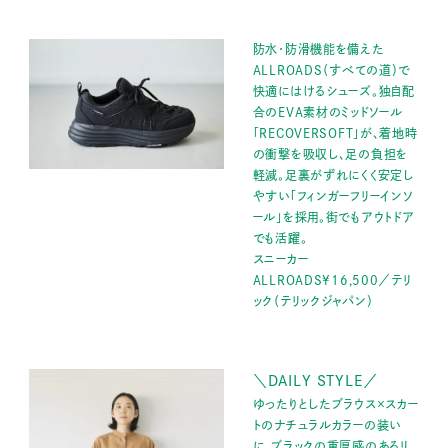
防水・防滑機能を備えた
ALLROADS（すべての道）で
快適にはけるシューズ。独自配
合のEVA素材のミッドソール
「RECOVERSOFT」が、着地時
の衝撃を吸収し、足の負担を
軽減。足裏がずれにくく安定し
やすい「フィンガーフリーインソ
ール」を採用。街でもアウトドア
でも活躍。
スニーカー
ALLROADS¥16,500／テリ
ック（テリックジャパン）
＼DAILY STYLE／
ゆったりとしたブラウス×スカー
トのナチュラルカラーの装い
に、ブラックの重厚感のあるリ