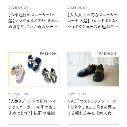
2025.06.04
2025.06.04
【今季注目のスニーカー15
【大人女子の旬なスニーカー
選】サンダルタイプや、きれい
コーデ 8選】 トレンドボトム×
め派など、これからのシーズ
ハイテクシューズの組み合わ
ンに使える一足を見つけよ
せでこなれた印象に！
う！
FASHION
FASHION
2025.06.03
2025.05.11
【人気９ブランドの新作ハイ
NAOTのストラップシューズ
テクスニーカー、今季のおす
｜歩きやすさと上品さを両立
すめはどれ？】 抜群の機能性
する頼れる存在 【大人女子
と存在感がある一足を見つ
の足もとおしゃれ】
けよう！