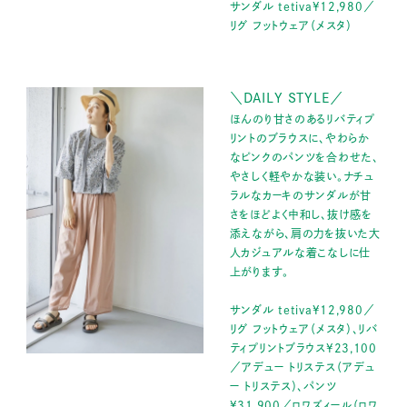
サンダル tetiva¥12,980／
リグ フットウェア（メスタ）
＼DAILY STYLE／
ほんのり甘さのあるリバティプ
リントのブラウスに、やわらか
なピンクのパンツを合わせた、
やさしく軽やかな装い。ナチュ
ラルなカーキのサンダルが甘
さをほどよく中和し、抜け感を
添えながら、肩の力を抜いた大
人カジュアルな着こなしに仕
上がります。
サンダル tetiva¥12,980／
リグ フットウェア（メスタ）、リバ
ティプリントブラウス¥23,100
／アデュー トリステス（アデュ
ー トリステス）、パンツ
¥31,900／ロワズィール（ロワ