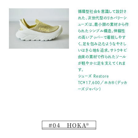
循環型社会を意識して設計さ
れた、次世代型のリカバリーシ
ューズは、最小限の素材から作
られたシンプル構造。伸縮性
の高いアッパーで着脱しやす
く、足を包み込むようなやさし
いはき心地を追求。サトウキビ
由来の素材で作られたソール
が軽やかに足を支えてくれま
す。
シューズ Restore
TC¥17,600／ホカ®（デッカ
ーズジャパン）
#04 HOKA®