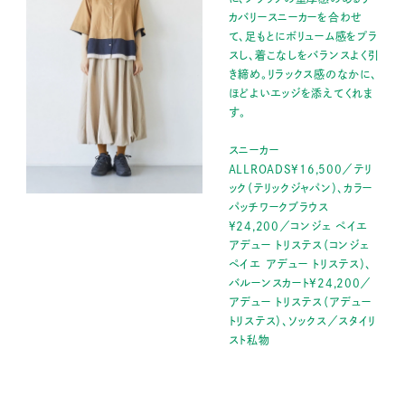
カバリースニーカーを合わせ
て、足もとにボリューム感をプラ
スし、着こなしをバランスよく引
き締め。リラックス感のなかに、
ほどよいエッジを添えてくれま
す。
スニーカー
ALLROADS¥16,500／テリ
ック（テリックジャパン）、カラー
パッチワークブラウス
¥24,200／コンジェ ペイエ
アデュー トリステス（コンジェ
ペイエ アデュー トリステス）、
バルーンスカート¥24,200／
アデュー トリステス（アデュー
トリステス）、ソックス／スタイリ
スト私物