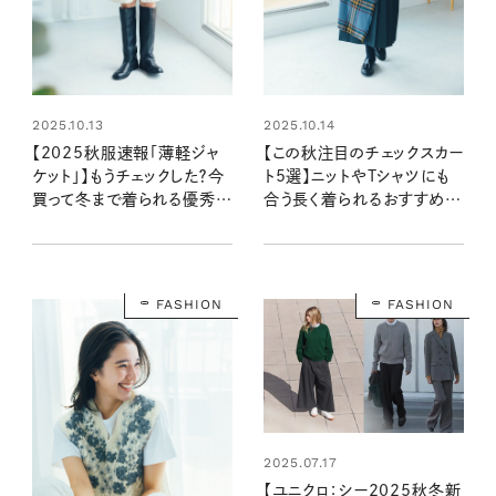
2025.10.13
2025.10.14
【2025秋服速報「薄軽ジャ
【この秋注目のチェックスカー
ケット」】もうチェックした？今
ト5選】ニットやTシャツにも
買って冬まで着られる優秀ア
合う長く着られるおすすめ
イテムをファッションのプロ
は？
がセレクト
FASHION
FASHION
2025.07.17
【ユニクロ：シー2025秋冬新