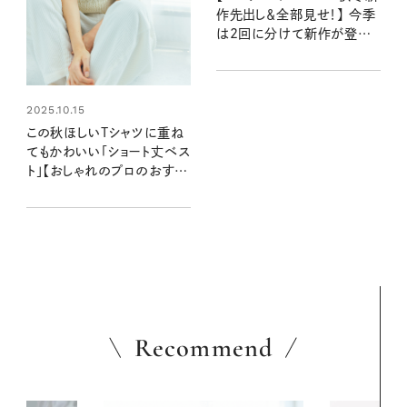
作先出し＆全部見せ！】 今季
は2回に分けて新作が登場！
発売前に注目アイテムをチェ
ック
2025.10.15
この秋ほしいTシャツに重ね
てもかわいい「ショート丈ベス
ト」【おしゃれのプロのおすす
め7選】
Recommend