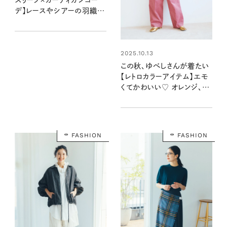
デ】レースやシアーの羽織り
が今年の気分！
2025.10.13
この秋、ゆべしさんが着たい
【レトロカラーアイテム】エモ
くてかわいい♡ オレンジ、オ
リーブグリーン、ボルドーなど
注目カラーが集合！
FASHION
FASHION