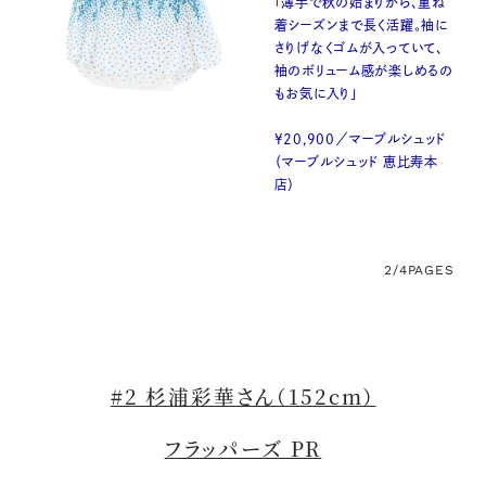
「薄手で秋の始まりから、重ね
着シーズンまで長く活躍。袖に
さりげなくゴムが入っていて、
袖のボリューム感が楽しめるの
もお気に入り」
¥20,900／マーブルシュッド
（マーブルシュッド 恵比寿本
店）
2/4
PAGES
#2 杉浦彩華さん（152cm）
フラッパーズ PR