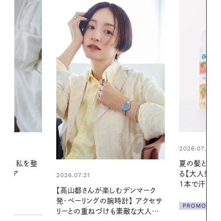
2026.07.24
2026.06.01
夏の髪と心が瞬時にリフレッシュす
お出かけ前の
る【大人気のドライシャンプー】 この
の一日。汗ば
1本で汗ばむ季節も一日中心地よく
に過ごす私
デンマーク
クセサ
PROMOTION
PROMOTIO
素敵な大人の