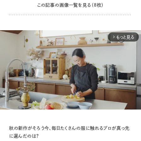
この記事の画像一覧を見る（8枚）
もっと見る
arrow_forward_ios
M
秋の新作がそろう今、毎日たくさんの服に触れるプロが真っ先
u
に選んだのは？
t