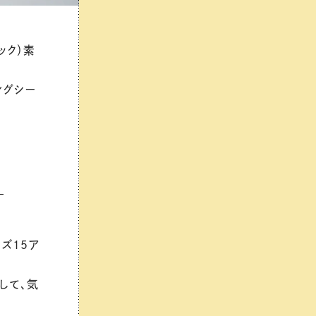
ック）素
ングシー
！
ズ15ア
認して、気