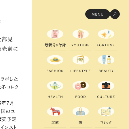
MENU
0
全部見
最
新
号
&
付
録
Y
O
U
T
U
B
E
F
O
R
T
U
N
E
発売前に
F
A
S
H
I
O
N
L
I
F
E
S
T
Y
L
E
B
E
A
U
T
Y
コラボした
年秋冬コレク
H
E
A
L
T
H
F
O
O
D
C
U
L
T
U
R
E
5年7月
全国のユ
販売予定
北
欧
旅
コ
ミ
ッ
ク
インスト