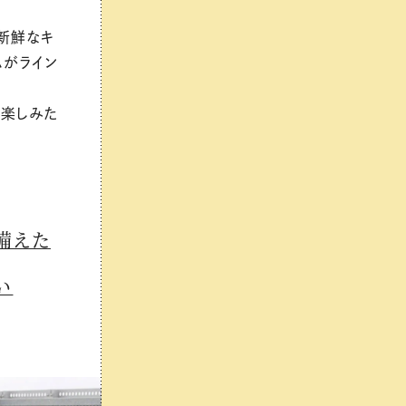
新鮮なキ
ムがライン
を楽しみた
備えた
い