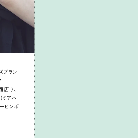
ンズブラン
ツ
宿店 ）、
ー（ミアハ
マービンポ