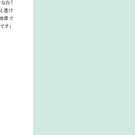
ンな白T
だと透け
、地厚で
です」