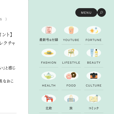
MENU
15
ント】
最
新
号
&
付
録
Y
O
U
T
U
B
E
F
O
R
T
U
N
E
レクチャ
F
A
S
H
I
O
N
L
I
F
E
S
T
Y
L
E
B
E
A
U
T
Y
い」と感じ
長なおこ
H
E
A
L
T
H
F
O
O
D
C
U
L
T
U
R
E
北
欧
旅
コ
ミ
ッ
ク