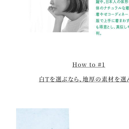
躍中。日本人の体形
体のナチュラルな
着やせコーディネー
服で上手に着まわす
も得意とし、真似し
判。
How to #1
白Tを選ぶなら、
地厚の素材
を選