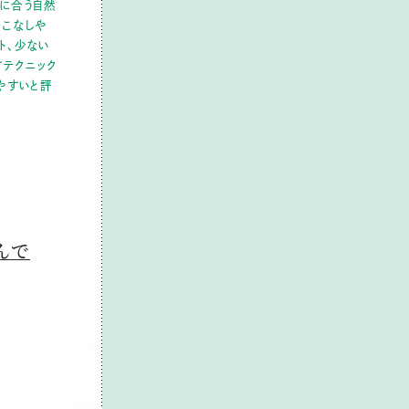
に合う自然
着こなしや
ト、少ない
テクニック
やすいと評
んで