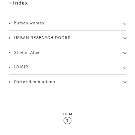
Index
M
u
t
human woman
e
URBAN RESEARCH DOORS
Steven Alan
LOISIR
Porter des boutons
ITEM
1