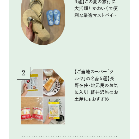
4選】この夏の旅行に
大活躍！ かわいくて便
利な厳選マストバイア
イテム
2
【ご当地スーパー「ツ
ルヤ」の名品5選】長
野在住・地元民のお気
に入り！ 軽井沢旅のお
土産にもおすすめのお
いしいもの