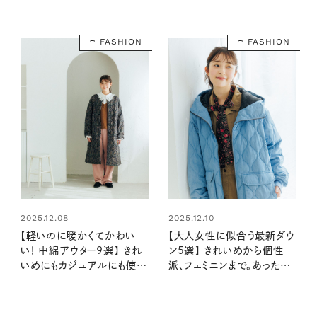
FASHION
FASHION
2025.12.08
2025.12.10
【軽いのに暖かくてかわい
【大人女性に似合う最新ダウ
い！ 中綿アウター9選】 きれ
ン5選】 きれいめから個性
いめにもカジュアルにも使え
派、フェミニンまで。あったか
る存在感のある一着
くて今っぽい、冬に頼れる一
着