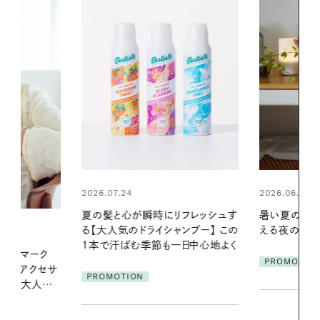
2026.06.01
2026.06.01
リフレッシュす
暑い夏のナイトルーティン。私を整
真夏に向けて
ンプー】 この
える夜の爽やかご褒美ケア
やりジェルと
一日中心地よく
地よくうるお
ア
PROMOTION
PROMOTIO