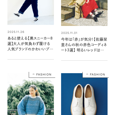
2025.11.26
2025.11.01
あると使える【黒スニーカー8
今年は「赤」が気分！【佐藤栞
選】大人が気負わず履ける
里さんの秋の赤色コーディネ
人気ブランドのかわいいブラ
ート3選】 明るいレッドは主
ックシューズ、集合！
役にも差し色にも◎
FASHION
FASHION