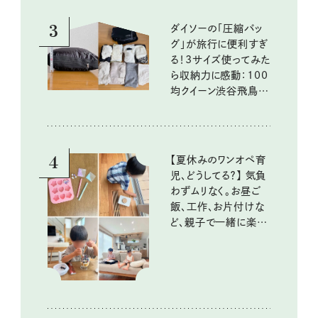
3
ダイソーの「圧縮バッ
グ」が旅行に便利すぎ
る！3サイズ使ってみた
ら収納力に感動：100
均クイーン渋谷飛鳥の
『本当にいいもの』第
10回③
4
【夏休みのワンオペ育
児、どうしてる？】 気負
わずムリなく。お昼ご
飯、工作、お片付けな
ど、親子で一緒に楽し
める工夫