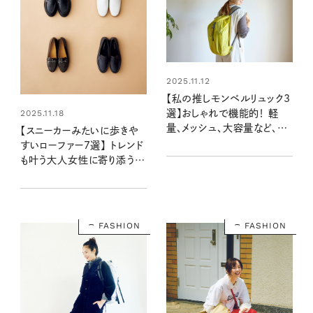
2025.11.12
【私の推しモンベルリュック3
2025.11.18
選】おしゃれで機能的！ 軽
量、メッシュ、大容量など、用
【スニーカーみたいに歩きや
途に合わせて持っておくと便
すいローファー7選】 トレンド
利な3型はコレ！
も叶う大人女性に寄り添う一
足はこれに決まり！
FASHION
FASHION